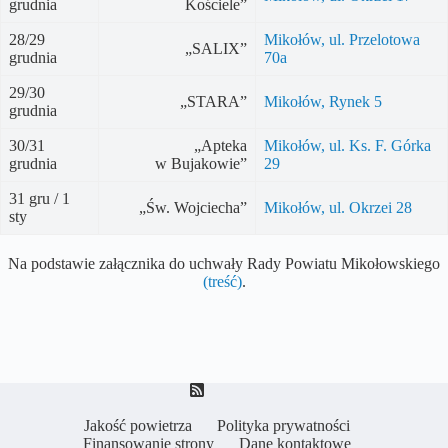
grudnia
Kościele”
28/29
Mikołów, ul. Przelotowa
„SALIX”
grudnia
70a
29/30
„STARA”
Mikołów, Rynek 5
grudnia
30/31
„Apteka
Mikołów, ul. Ks. F. Górka
grudnia
w Bujakowie”
29
31 gru / 1
„Św. Wojciecha”
Mikołów, ul. Okrzei 28
sty
Na podstawie załącznika do uchwały Rady Powiatu Mikołowskiego
(treść)
.
Jakość powietrza
Polityka prywatności
Finansowanie strony
Dane kontaktowe