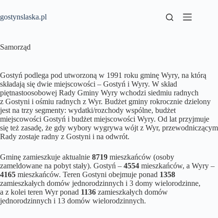
Przejdź
do
gostynslaska.pl
treści
Samorząd
Gostyń podlega pod utworzoną w 1991 roku gminę Wyry, na którą
składają się dwie miejscowości – Gostyń i Wyry. W skład
piętnastoosobowej Rady Gminy Wyry wchodzi siedmiu radnych
z Gostyni i ośmiu radnych z Wyr. Budżet gminy rokrocznie dzielony
jest na trzy segmenty: wydatki/rozchody wspólne, budżet
miejscowości Gostyń i budżet miejscowości Wyry. Od lat przyjmuje
się też zasadę, że gdy wybory wygrywa wójt z Wyr, przewodniczącym
Rady zostaje radny z Gostyni i na odwrót.
Gminę zamieszkuje aktualnie
8719
mieszkańców (osoby
zameldowane na pobyt stały). Gostyń –
4554
mieszkańców, a Wyry –
4165
mieszkańców. Teren Gostyni obejmuje ponad
1358
zamieszkałych domów jednorodzinnych i 3 domy wielorodzinne,
a z kolei teren Wyr ponad
1136
zamieszkałych domów
jednorodzinnych i 13 domów wielorodzinnych.