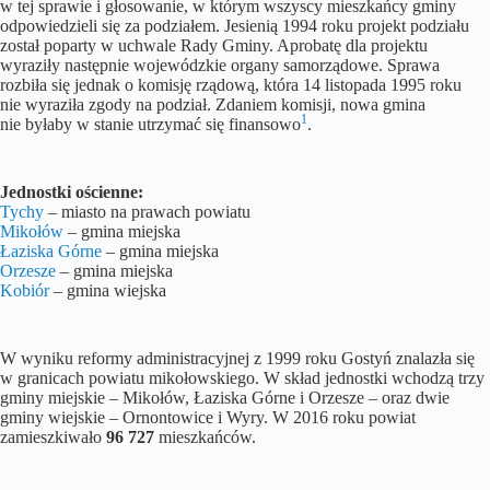
w tej sprawie i głosowanie, w którym wszyscy mieszkańcy gminy
odpowiedzieli się za podziałem. Jesienią 1994 roku projekt podziału
został poparty w uchwale Rady Gminy. Aprobatę dla projektu
wyraziły następnie wojewódzkie organy samorządowe. Sprawa
rozbiła się jednak o komisję rządową, która 14 listopada 1995 roku
nie wyraziła zgody na podział. Zdaniem komisji, nowa gmina
1
nie byłaby w stanie utrzymać się finansowo
.
Jednostki ościenne:
Tychy
– miasto na prawach powiatu
Mikołów
– gmina miejska
Łaziska Górne
– gmina miejska
Orzesze
– gmina miejska
Kobiór
– gmina wiejska
W wyniku reformy administracyjnej z 1999 roku Gostyń znalazła się
w granicach powiatu mikołowskiego. W skład jednostki wchodzą trzy
gminy miejskie – Mikołów, Łaziska Górne i Orzesze – oraz dwie
gminy wiejskie – Ornontowice i Wyry. W 2016 roku powiat
zamieszkiwało
96 727
mieszkańców.