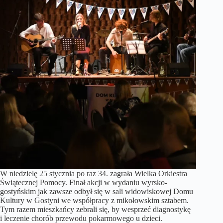
W niedzielę 25 stycznia po raz 34. zagrała Wielka Orkiestra
Świątecznej Pomocy. Finał akcji w wydaniu wyrsko-
gostyńskim jak zawsze odbył się w sali widowiskowej Domu
Kultury w Gostyni we współpracy z mikołowskim sztabem.
Tym razem mieszkańcy zebrali się, by wesprzeć diagnostykę
i leczenie chorób przewodu pokarmowego u dzieci.