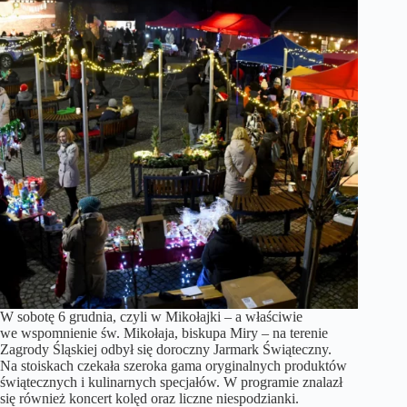
W sobotę 6 grudnia, czyli w Mikołajki – a właściwie
we wspomnienie św. Mikołaja, biskupa Miry – na terenie
Zagrody Śląskiej odbył się doroczny Jarmark Świąteczny.
Na stoiskach czekała szeroka gama oryginalnych produktów
świątecznych i kulinarnych specjałów. W programie znalazł
się również koncert kolęd oraz liczne niespodzianki.