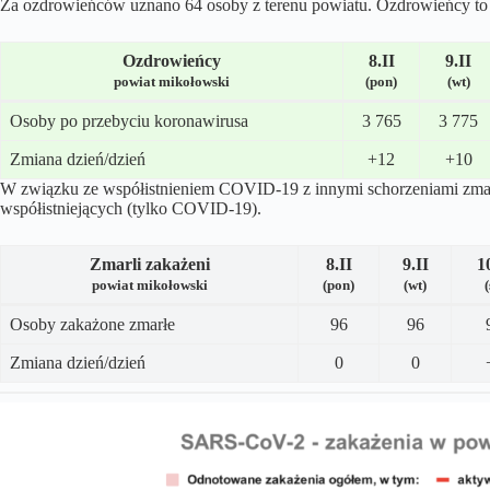
Za ozdrowieńców uznano 64 osoby z terenu powiatu. Ozdrowieńcy to o
Ozdrowieńcy
8.II
9.II
powiat mikołowski
(pon)
(wt)
Osoby po przebyciu koronawirusa
3 765
3 775
Zmiana dzień/dzień
+12
+10
W związku ze współistnieniem COVID-19 z innymi schorzeniami zma
współistniejących (tylko COVID-19).
Zmarli zakażeni
8.II
9.II
1
powiat mikołowski
(pon)
(wt)
(
Osoby zakażone zmarłe
96
96
Zmiana dzień/dzień
0
0