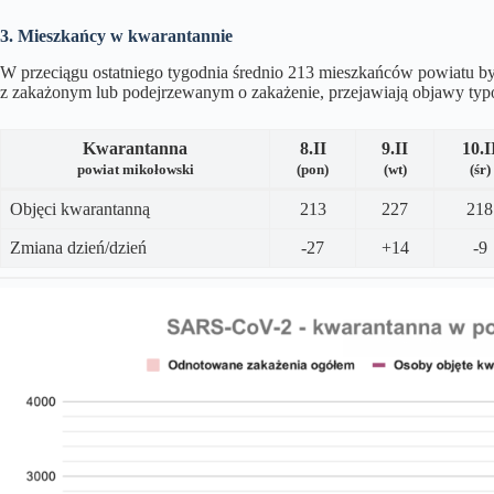
3. Mieszkańcy w kwarantannie
W przeciągu ostatniego tygodnia średnio 213 mieszkańców powiatu był
z zakażonym lub podejrzewanym o zakażenie, przejawiają objawy typo
Kwarantanna
8.II
9.II
10.I
powiat mikołowski
(pon)
(wt)
(śr)
Objęci kwarantanną
213
227
218
Zmiana dzień/dzień
-27
+14
-9