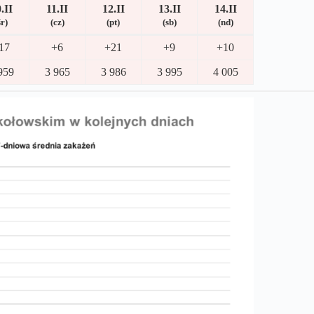
.II
11.II
12.II
13.II
14.II
śr)
(cz)
(pt)
(sb)
(nd)
17
+6
+21
+9
+10
959
3 965
3 986
3 995
4 005