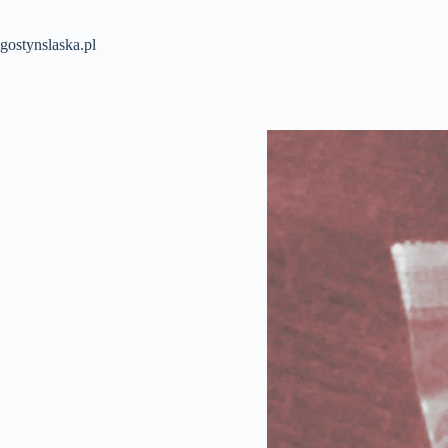
Przejdź
do
treści
gostynslaska.pl