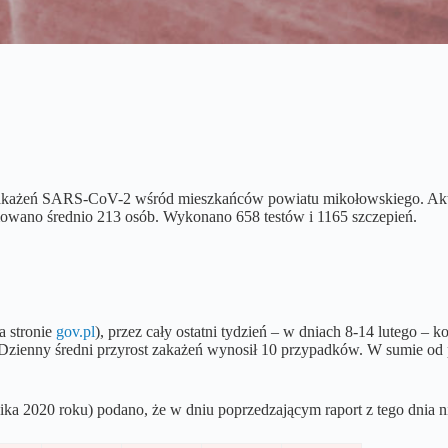
akażeń SARS-CoV-2 wśród mieszkańców powiatu mikołowskiego. Akty
wano średnio 213 osób. Wykonano 658 testów i 1165 szczepień.
a stronie
gov.pl
), przez cały ostatni tydzień – w dniach 8-14 lutego –
. Dzienny średni przyrost zakażeń wynosił 10 przypadków. W sumie o
iernika 2020 roku) podano, że w dniu poprzedzającym raport z tego d