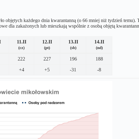
o objętych każdego dnia kwarantanną (o 66 mniej niż tydzień temu). 
we dla zakażonych lub mieszkają wspólnie z osobą objętą kwarantann
I
11.II
12.II
13.II
14.II
(cz)
(pt)
(sb)
(nd)
222
227
196
188
+4
+5
-31
-8