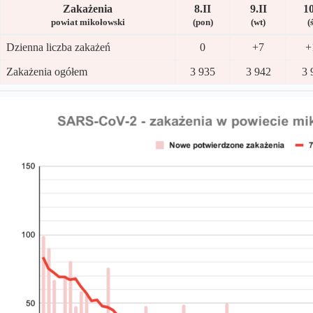
Zakażenia
8.II
9.II
10
powiat mikołowski
(pon)
(wt)
(
Dzienna liczba zakażeń
0
+7
+
Zakażenia ogółem
3 935
3 942
3 