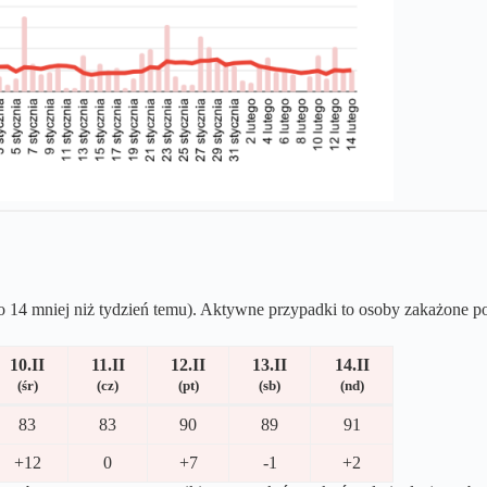
 14 mniej niż tydzień temu). Aktywne przypadki to osoby zakażone po
10.II
11.II
12.II
13.II
14.II
(śr)
(cz)
(pt)
(sb)
(nd)
83
83
90
89
91
+12
0
+7
-1
+2