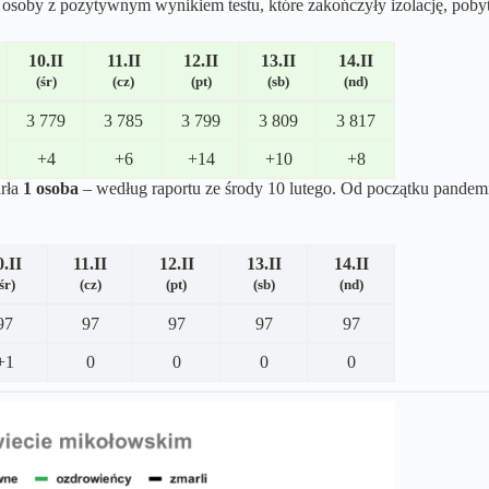
soby z pozytywnym wynikiem testu, które zakończyły izolację, pobyt 
10.II
11.II
12.II
13.II
14.II
(śr)
(cz)
(pt)
(sb)
(nd)
3 779
3 785
3 799
3 809
3 817
+4
+6
+14
+10
+8
rła
1 osoba
– według raportu ze środy 10 lutego. Od początku pande
0.II
11.II
12.II
13.II
14.II
śr)
(cz)
(pt)
(sb)
(nd)
97
97
97
97
97
+1
0
0
0
0