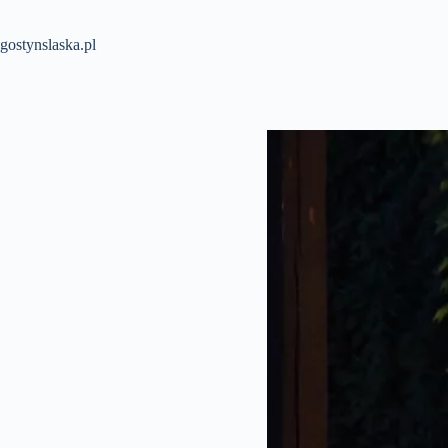
Przejdź
do
treści
gostynslaska.pl