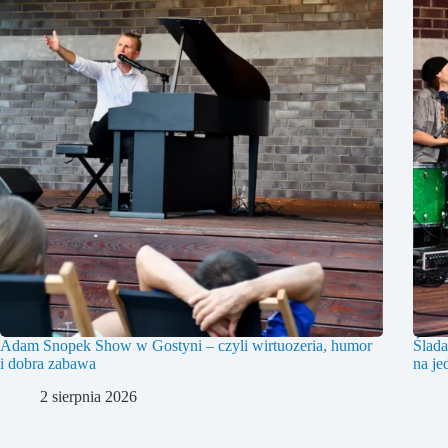
Adam Snopek Show w Gostyni – czyli wirtuozeria, humor
Ślada
i dobra zabawa
na je
2 sierpnia 2026