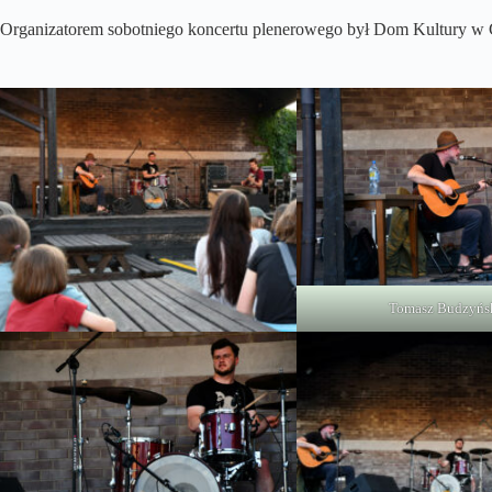
Organizatorem sobotniego koncertu plenerowego był Dom Kultury w 
Tomasz Budzyńs