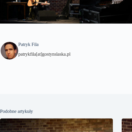
Patryk Fila
patrykfila[at]gostynslaska.pl
Podobne artykuły