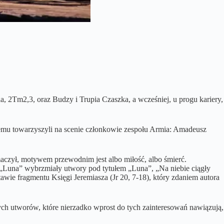
, 2Tm2,3, oraz Budzy i Trupia Czaszka, a wcześniej, u progu kariery,
emu towarzyszyli na scenie członkowie zespołu Armia: Amadeusz
maczył, motywem przewodnim jest albo miłość, albo śmierć.
a „Luna” wybrzmiały utwory pod tytułem „Luna”, „Na niebie ciągły
awie fragmentu Księgi Jeremiasza (Jr 20, 7-18), który zdaniem autora
mych utworów, które nierzadko wprost do tych zainteresowań nawiązują,