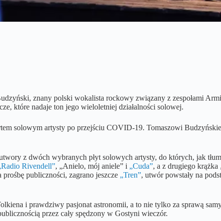
Budzyński, znany polski wokalista rockowy związany z zespołami Armia
ze, które nadaje ton jego wieloletniej działalności solowej.
ncertem solowym artysty po przejściu COVID-19. Tomaszowi Budzyński
utwory z dwóch wybranych płyt solowych artysty, do których, jak tłu
„Radio Rivendell”
, „Anielo, mój aniele” i
„Cuda”
, a z drugiego krążk
a prośbę publiczności, zagrano jeszcze
„Tren”
, utwór powstały na podst
Tolkiena i prawdziwy pasjonat astronomii, a to nie tylko za sprawą sa
z publicznością przez cały spędzony w Gostyni wieczór.