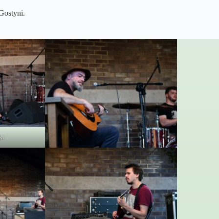
Gostyni.
ki