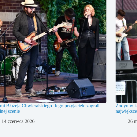
mi Błażeja Chwieralskiego. Jego przyjaciele zagrali
Żodyn w ta
dnej scenie
największe
14 czerwca 2026
26 m