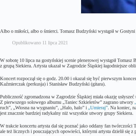
Albo o miłości, albo o śmierci. Tomasz Budzyński wystąpił w Gostyni
Opublikowano
11 lipca 2021
W sobotę 10 lipca na gostyńskiej scenie plenerowej wystąpił Tomasz 
z grupą Siekiera. Artysta ukazał w Zagrodzie Śląskiej łagodniejsze oblic
Koncert rozpoczął się o godz. 20.00 i okazał się być pierwszym ko
Kaźmierczak (perkusja) i Stanisław Budzyński (gitara).
Publiczność zgromadzona w Zagrodzie Śląskiej miała okazję usłyszeć 
Z pierwszego solowego albumu „Taniec Szkieletów” zagrano utwory
ruch”, „Wiosna na wygnaniu”, „Halo, halo” i
„Umieraj”
. Na koniec, n
jest znacznie bardziej radykalny niż wszystkie utwory grupy Siekiera.
W trakcie koncertu artysta dał się poznać jako oddany fan twórczości 
ale też licznych i pouczających opowieści, którymi artysta dzielił się 