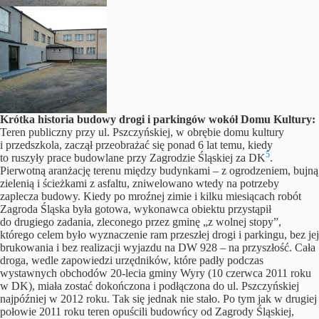
Krótka historia budowy drogi i parkingów wokół Domu Kultury:
Teren publiczny przy ul. Pszczyńskiej, w obrębie domu kultury
i przedszkola, zaczął przeobrażać się ponad 6 lat temu, kiedy
5
to ruszyły prace budowlane przy Zagrodzie Śląskiej za DK
.
Pierwotną aranżację terenu między budynkami – z ogrodzeniem, bujną
zielenią i ścieżkami z asfaltu, zniwelowano wtedy na potrzeby
zaplecza budowy. Kiedy po mroźnej zimie i kilku miesiącach robót
Zagroda Śląska była gotowa, wykonawca obiektu przystąpił
do drugiego zadania, zleconego przez gminę „z wolnej stopy”,
którego celem było wyznaczenie ram przeszłej drogi i parkingu, bez jej
brukowania i bez realizacji wyjazdu na DW 928 – na przyszłość. Cała
droga, wedle zapowiedzi urzędników, które padły podczas
wystawnych obchodów 20-lecia gminy Wyry (10 czerwca 2011 roku
w DK), miała zostać dokończona i podłączona do ul. Pszczyńskiej
najpóźniej w 2012 roku. Tak się jednak nie stało. Po tym jak w drugiej
połowie 2011 roku teren opuścili budowńcy od Zagrody Śląskiej,