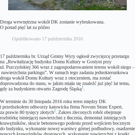
Droga wewnętrzna wokół DK zostanie wybrukowana.
O ponad pięć lat za późno
Opublikowano
17 października 2016
17 października br. Urząd Gminy Wyry ogłosił zwycięzcę przetargu
na „Rewitalizację budynku Domu Kultury w Gostyni przy
ul. Pszczyńskiej 366 wraz z zagospodarowaniem terenu wokół niego –
nawierzchnia parkingu”. W ramach tego zadania jednokierunkowa
droga wokół Domu Kultury wraz z otoczeniem, ma zostać
doprowadzona do stanu, w jakim miała się znaleźć już pięć lat temu,
1
gdy za budynkiem otwarto Zagrodę Śląską
.
W terminie do 30 listopada 2016 roku teren między DK
i przedszkolem odtworzy katowicka firma Novum Stone Expert,
2
za prawie 80 tysięcy złotych
. Zakres zleconych robót obejmuje
rozbiórkę istniejącej nawierzchni z tłucznia, demontaż istniejących
krawężników, skucie betonowego podestu przed wejściem bocznym
do budynku, wykonanie nowej warstwy górnej podbudowy, osadzenie
nowych krawężników drogowych, wykonanie nawierzchni z kostki