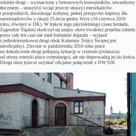
szkielet drogi – wyznaczony z betonowych krawężników, utwardzony
tłuczniem – straszył (i wciąż jeszcze straszy) mieszkańców
i przejezdnych, doczekując kolejnej, pełnej przepychu imprezy dla
samorządowców z okazji 25-lecia gminy Wyry (16 czerwca 2016
roku, również w DK). W trakcie tego pięcioletniego czasu bezładu,
Zagrodzie Śląskiej skończył się unijny okres trwałości projektu (obiekt
przez cały ten czas nie miał formalnie dojazdu – wyjazd
z jednokierunkowej drogi obok Kolumny Trójcy Świętej jest
nieoficjalny). Zlecone w październiku 2016 roku prace
na dokończenie drogi polepszą sytuację w centrum (zwłaszcza
od strony estetyki placu centralnego), ale nie doprowadzą jej do końca.
Droga musi jeszcze uzyskać oficjalne połączenie z DW 928.