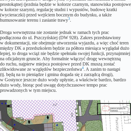
prostokątnej (jezdnia będzie w kolorze czarnym, stanowiska postojowe
w kolorze szarym), regulację studni i wypustów, budowę kratki
(wycieraczki) przed wejściem bocznym do budynku, a także
3
humusowanie terenu i zasianie trawy
.
Droga wewnętrzna nie zostanie jednak w ramach tych prac
podłączona do ul. Pszczyńskiej (DW 928). Zakres przedstawiony
w dokumentacji, nie obejmuje utworzenia wyjazdu, a więc choć teren
między DK a przedszkolem będzie za półtora miesiąca wyglądał dużo
lepiej, to droga wciąż nie będzie spełniała swojej funkcji, przynajmniej
na oficjalnym gruncie. Aby formalnie włączyć drogę wewnętrzną
do ruchu, najpierw miejsca postojowe przed DK muszą zostać
4
zlikwidowane ze względów bezpieczeństwa
. A zanim to nastąpi
(tj. będą na to pieniądze i gmina dogada się z zarządcą drogi),
w Gostynce jeszcze dużo wody upłynie, a właściwie bardzo, bardzo
dużo wody, biorąc pod uwagę dotychczasowe tempo prac
prowadzonych w tym miejscu.