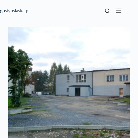
Przejdź
do
gostynslaska.pl
treści