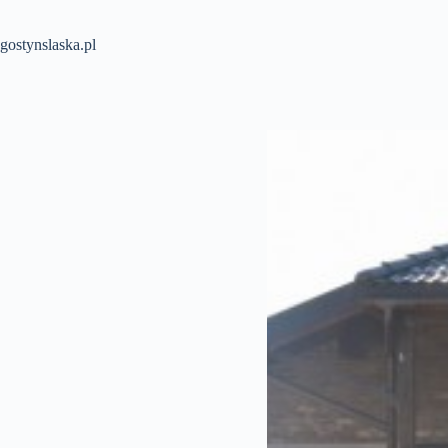
Przejdź
do
treści
gostynslaska.pl