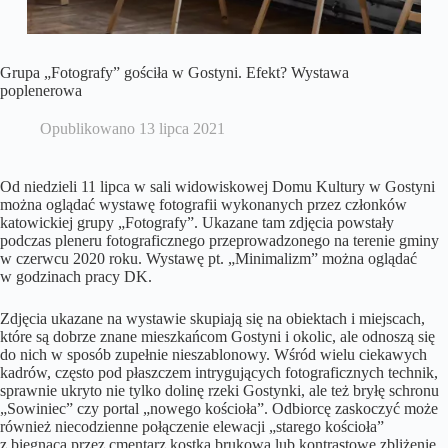
Grupa „Fotografy” gościła w Gostyni. Efekt? Wystawa
poplenerowa
Opublikowano
13 lipca 2021
Od niedzieli 11 lipca w sali widowiskowej Domu Kultury w Gostyni
można oglądać wystawę fotografii wykonanych przez członków
katowickiej grupy „Fotografy”. Ukazane tam zdjęcia powstały
podczas pleneru fotograficznego przeprowadzonego na terenie gminy
w czerwcu 2020 roku. Wystawę pt. „Minimalizm” można oglądać
w godzinach pracy DK.
Zdjęcia ukazane na wystawie skupiają się na obiektach i miejscach,
które są dobrze znane mieszkańcom Gostyni i okolic, ale odnoszą się
do nich w sposób zupełnie nieszablonowy. Wśród wielu ciekawych
kadrów, często pod płaszczem intrygujących fotograficznych technik,
sprawnie ukryto nie tylko dolinę rzeki Gostynki, ale też bryłę schronu
„Sowiniec” czy portal „nowego kościoła”. Odbiorcę zaskoczyć może
również niecodzienne połączenie elewacji „starego kościoła”
z biegnącą przez cmentarz kostką brukową lub kontrastowe zbliżenie