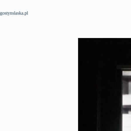
Przejdź
do
treści
gostynslaska.pl