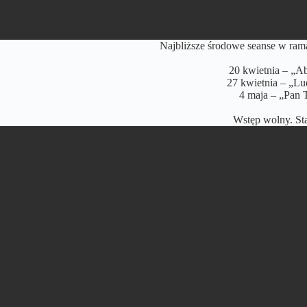
Najbliższe środowe seanse w ram
20 kwietnia – „Ab
27 kwietnia – „Lu
4 maja – „Pan 
Wstęp wolny. Sta