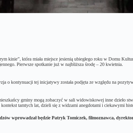
rym kinie”, która miała miejsce jesienią ubiegłego roku w Domu Kultu
jennego. Pierwsze spotkanie już w najbliższa środę – 20 kwietnia.
o kontynuacji tej inicjatywy została podjęta ze względu na pozytywne 
dę, mieszkańcy gminy mogą zobaczyć w sali widowiskowej inne dzieło
kontekst tamtych lat, dzieli się z widzami anegdotami i ciekawymi his
idzów wprowadzał będzie Patryk Tomiczek, filmoznawca, dyrektor I