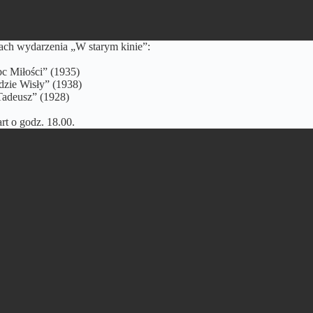
ach wydarzenia „W starym kinie”:
c Miłości” (1935)
dzie Wisły” (1938)
Tadeusz” (1928)
rt o godz. 18.00.