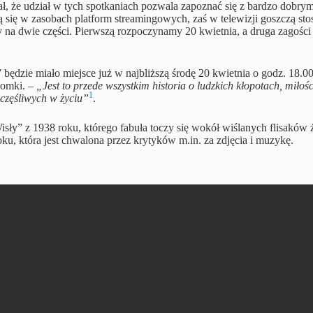
, że udział w tych spotkaniach pozwala zapoznać się z bardzo dobrym
ują się w zasobach platform streamingowych, zaś w telewizji goszczą 
 na dwie części. Pierwszą rozpoczynamy 20 kwietnia, a druga zagości u
 będzie miało miejsce już w najbliższą środę 20 kwietnia o godz. 18
iomki. –
„Jest to przede wszystkim historia o ludzkich kłopotach, miłoś
1
szczęśliwych w życiu”
.
isły” z 1938 roku, którego fabuła toczy się wokół wiślanych flisaków 
ku, która jest chwalona przez krytyków m.in. za zdjęcia i muzykę.