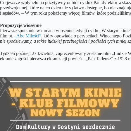
Co jeszcze wpłynęło na pozytywny odbiór cyklu? Pan dyrektor wskazał
przedwojennej, które na co dzień nie są łatwo dostępne, bo nie znajd
i sąsiadów. – W tym roku pokażemy więcej filmów, które podzieliliśmy
Propozycje wiosenne
Pierwsze spotkanie w ramach wiosennej edycji cyklu „W starym kinie”
film pt.
„Abc Miłości”
, który opowiada o perypetiach Wincentego Poz
nie spodziewamy, a także ludzkiej przebiegłości i podłości tych mniej 
Tydzień później, 27 kwietnia, zaprezentowany zostanie film „Ludzie W
ekranie zagości pierwsza ekranizacji powieści „Pan Tadeusz” z 1928 ro