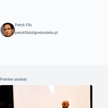
Patryk Fila
patrykfila[at]gostynslaska.pl
Podobne artykuły