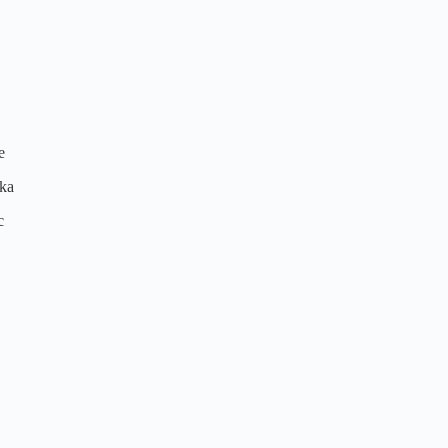
e
ka
c