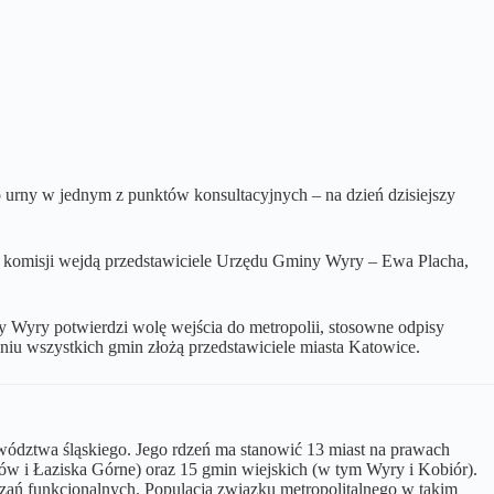
o urny w jednym z punktów konsultacyjnych – na dzień dzisiejszy
ad komisji wejdą przedstawiciele Urzędu Gminy Wyry – Ewa Placha,
y Wyry potwierdzi wolę wejścia do metropolii, stosowne odpisy
iu wszystkich gmin złożą przedstawiciele miasta Katowice.
ewództwa śląskiego. Jego rdzeń ma stanowić 13 miast na prawach
łów i Łaziska Górne) oraz 15 gmin wiejskich (w tym Wyry i Kobiór).
iązań funkcjonalnych. Populacja związku metropolitalnego w takim