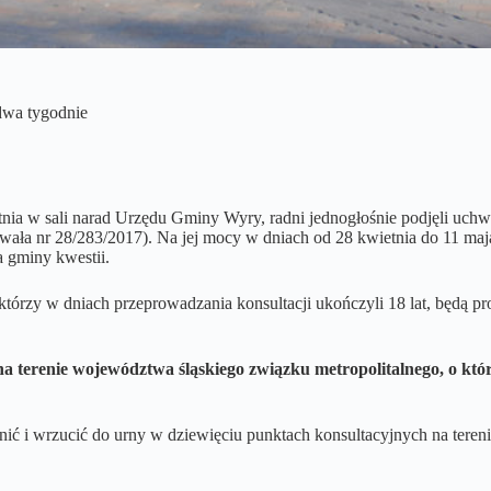
dwa tygodnie
nia w sali narad Urzędu Gminy Wyry, radni jednogłośnie podjęli uchw
ła nr 28/283/2017). Na jej mocy w dniach od 28 kwietnia do 11 maja n
a gminy kwestii.
tórzy w dniach przeprowadzania konsultacji ukończyli 18 lat, będą pr
 terenie województwa śląskiego związku metropolitalnego, o któr
ić i wrzucić do urny w dziewięciu punktach konsultacyjnych na tereni