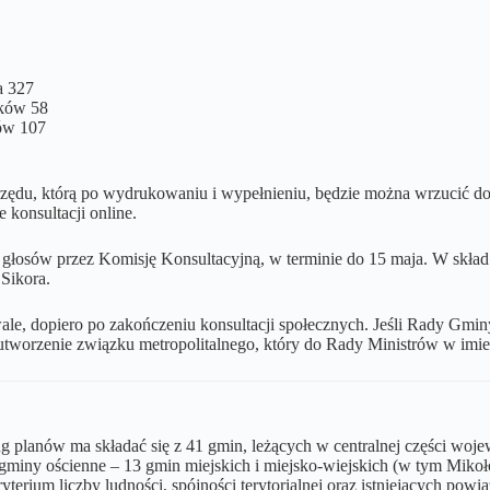
a 327
aków 58
ów 107
urzędu, którą po wydrukowaniu i wypełnieniu, będzie można wrzucić d
konsultacji online.
iu głosów przez Komisję Konsultacyjną, w terminie do 15 maja. W skł
Sikora.
ale, dopiero po zakończeniu konsultacji społecznych. Jeśli Rady Gmin
tworzenie związku metropolitalnego, który do Rady Ministrów w imien
g planów ma składać się z 41 gmin, leżących w centralnej części woj
e gminy ościenne – 13 gmin miejskich i miejsko-wiejskich (w tym Miko
erium liczby ludności, spójności terytorialnej oraz istniejących pow