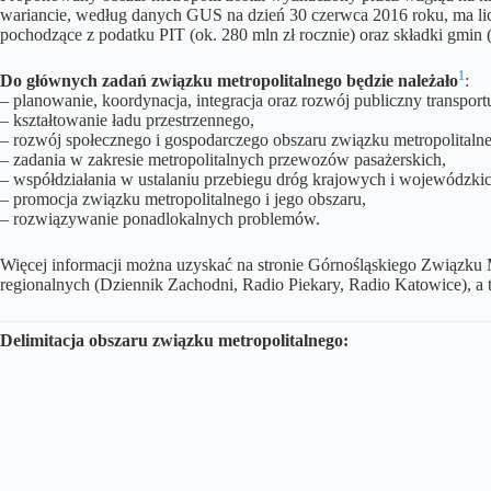
wariancie, według danych GUS na dzień 30 czerwca 2016 roku, ma li
pochodzące z podatku PIT (ok. 280 mln zł rocznie) oraz składki gmin 
1
Do głównych zadań związku metropolitalnego będzie należało
:
– planowanie, koordynacja, integracja oraz rozwój publiczny transpo
– kształtowanie ładu przestrzennego,
– rozwój społecznego i gospodarczego obszaru związku metropolitaln
– zadania w zakresie metropolitalnych przewozów pasażerskich,
– współdziałania w ustalaniu przebiegu dróg krajowych i wojewódzki
– promocja związku metropolitalnego i jego obszaru,
– rozwiązywanie ponadlokalnych problemów.
Więcej informacji można uzyskać na stronie Górnośląskiego Związku 
regionalnych (Dziennik Zachodni, Radio Piekary, Radio Katowice), a 
Delimitacja obszaru związku metropolitalnego: