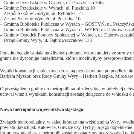
– Gminne Przedszkole w Gostyni, ul. Pszczyńska 366a
– Gminne Przedszkole w Wyrach, ul. Puszkina 10
– Zespół Szkół w Gostyni, ul. Rybnicka 141
– Zespół Szkół w Wyrach, ul. Puszkina 10a
– Gminna Biblioteka Publiczna w Wyrach – GOSTYŃ, ul. Pszczyńsk
– Gminna Biblioteka Publiczna w Wyrach – WYRY, ul. Dąbrowszcz
– Gminny Ośrodek Pomocy Społecznej w Wyrach, ul. Dąbrowszczak
– Urząd Gminy Wyry, ul. Dąbrowszczaków 133
Ponadto będzie istniała możliwość pobrania wzoru ankiety ze strony 
gmina nie dysponuje narzędziami, które umożliwiłyby przeprowadzenie 
Wyniki konsultacji społecznych zostaną przedstawione po przeliczen
Barbara Myszor, oraz Rady Gminy Wyry – Herbert Rzepka, Mirosław 
O przystąpieniu gminy do metropolii radni zdecydują w odrębnej uchw
uchwał wraz z wynikami konsultacji zostaną dołączone do wniosku o u
Nowa metropolia województwa śląskiego
Związek metropolitalny, w skład którego ma wejść gmina Wyry, wedłu
powiatu (takich jak Katowice, Gliwice czy Tychy), a jego dopełnieni
Proponowany obszar metropolii został wyznaczony przez wzgląd na kryt