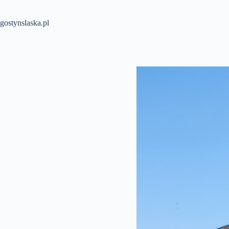
Przejdź
do
treści
gostynslaska.pl