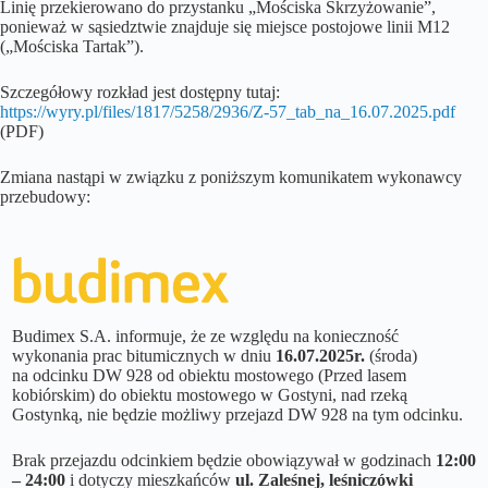
Linię przekierowano do przystanku „Mościska Skrzyżowanie”,
ponieważ w sąsiedztwie znajduje się miejsce postojowe linii M12
(„Mościska Tartak”).
Szczegółowy rozkład jest dostępny tutaj:
https://wyry.pl/files/1817/5258/2936/Z-57_tab_na_16.07.2025.pdf
(PDF)
Zmiana nastąpi w związku z poniższym komunikatem wykonawcy
przebudowy:
Budimex S.A. informuje, że ze względu na konieczność
wykonania prac bitumicznych w dniu
16.07.2025r.
(środa)
na odcinku DW 928 od obiektu mostowego (Przed lasem
kobiórskim) do obiektu mostowego w Gostyni, nad rzeką
Gostynką, nie będzie możliwy przejazd DW 928 na tym odcinku.
Brak przejazdu odcinkiem będzie obowiązywał w godzinach
12:00
– 24:00
i dotyczy mieszkańców
ul. Zaleśnej, leśniczówki