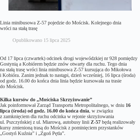
Linia minibusowa Z-57 pojedzie do Mościsk. Kolejnego dnia
wróci na stałą trasę
Opublikowano
15 lipca 2025
Od 17 lipca (czwartek) odcinek drogi wojewódzkiej nr 928 pomiędzy
Gostynią a Kobiórem będzie znów otwarty dla ruchu. Tego dnia
na stałą trasę wróci linia minibusowa Z-57 kursująca do Mikołowa
i Kobióra. Zanim jednak to nastąpi, dzień wcześniej, 16 lipca (środa)
od godz. 16.00 do końca dnia linia będzie kursowała na trasie
do Mościsk.
Kilka kursów do „Mościska Skrzyżowanie”
Jak poinformował Zarząd Transportu Metropolitalnego, w dniu
16
lipca (środa) od godz. 16.00 do końca dnia
, w związku
z zamknięciem dla ruchu odcinka w rejonie skrzyżowania
ul. Pszczyńskiej z ul. Miarową, autobusy linii
Z-57
będą realizowały
kursy zmienioną trasą do Mościsk z pominięciem przystanków
„Gostyń Kuźnia” i „Zgoń Pętla”.