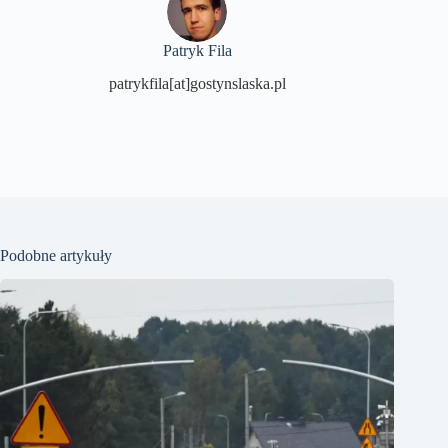
Patryk Fila
patrykfila[at]gostynslaska.pl
Podobne artykuły