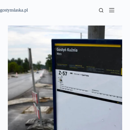
Przejdź
do
gostynslaska.pl
treści