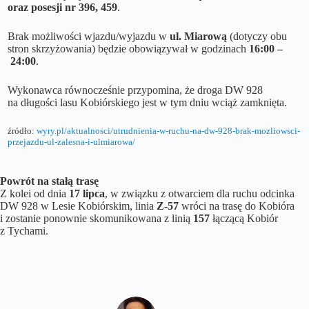
oraz posesji nr 396, 459
.
Brak możliwości wjazdu/wyjazdu w
ul. Miarową
(dotyczy obu
stron skrzyżowania) będzie obowiązywał w godzinach
16:00 –
24:00
.
Wykonawca równocześnie przypomina, że droga DW 928
na długości lasu Kobiórskiego jest w tym dniu wciąż zamknięta.
źródło:
wyry.pl/aktualnosci/utrudnienia-w-ruchu-na-dw-928-brak-mozliowsci-
przejazdu-ul-zalesna-i-ulmiarowa/
Powrót na stałą trasę
Z kolei od dnia
17 lipca
, w związku z otwarciem dla ruchu odcinka
DW 928 w Lesie Kobiórskim, linia
Z-57
wróci na trasę do Kobióra
i zostanie ponownie skomunikowana z linią
157
łączącą Kobiór
z Tychami.