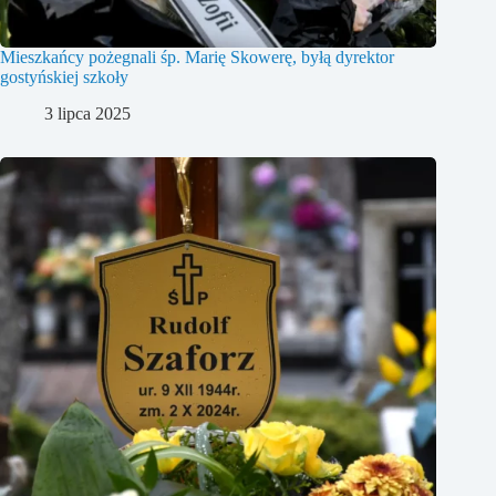
Mieszkańcy pożegnali śp. Marię Skowerę, byłą dyrektor
gostyńskiej szkoły
3 lipca 2025