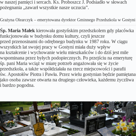
w naszej pamięci i sercach. Ks. Proboszcz J. Podsiadło w słowach
pożegnania „zawarł wszystkie nasze uczucia”.
Grażyna Olearczyk – emerytowana dyrektor Gminnego Przedszkola w Gostyni
Śp. Maria Małek
kierowała gostyńskim przedszkolem gdy placówka
funkcjonowała w budynku domu kultury, czyli jeszcze
przed przenosinami do odrębnego budynku w 1987 roku. W ciągu
wszystkich lat swojej pracy w Gostyni miała duży wpływ
na kształcenie i wychowanie wielu mieszkańców i do dziś jest mile
wspominana przez byłych podopiecznych. Po przejściu na emeryturę
śp. pani Maria wciąż w miarę potrzeb angażowała się w życie
przedszkola, a także współdziałała na rzecz miejscowości i parafii
św. Apostołów Piotra i Pawła. Przez wielu gostynian będzie pamiętana
jako osoba zawsze otwarta na drugiego człowieka, każdemu życzliwa
i bardzo pogodna.