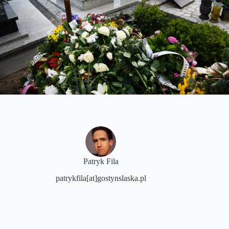
Patryk Fila
patrykfila[at]gostynslaska.pl