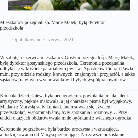
Mieszkańcy pożegnali śp. Marię Małek, byłą dyrektor
przedszkola
Opublikowano
5 czerwca 2021
W sobotę 5 czerwca mieszkańcy Gostyni pożegnali śp. Marię Małek,
byłą dyrektor gostyńskiego przedszkola. Ceremonia pożegnalna
odbyła się w kościele parafialnym pw. św. Apostołów Piotra i Pawła
m.in. przy udziale rodziny, krewnych, znajomych i przyjaciół, a także
sąsiadów, dawnych wychowanków i byłych współpracowników.
Kochała dzieci, śpiew, była pedagogiem z powołania, miała talent
artystyczny, pięknie malowała, a jej charakter pisma był wyjątkowy.
Miałam z Marysią stały kontakt, interesowała się „życiem
przedszkola”, wspominałyśmy, były spotkania i rozmowy… Przy
takich okazjach obdarowywała mnie ogórkami z własnego ogródka.
Ceremonia pogrzebowa była bardzo uroczysta i wzruszająca,
a podziękowania od Marysi przejmujące. Na zawsze pozostanie