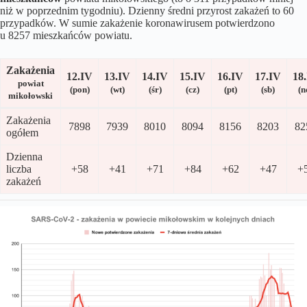
niż w poprzednim tygodniu). Dzienny średni przyrost zakażeń to 60
przypadków. W sumie zakażenie koronawirusem potwierdzono
u 8257 mieszkańców powiatu.
Zakażenia
12.IV
13.IV
14.IV
15
.IV
16
.I
V
17
.I
V
18
.
powiat
(pon)
(wt)
(śr)
(cz)
(pt)
(sb)
(n
mikołowski
Zakażenia
7898
7939
8010
8094
8156
8203
82
ogółem
Dzienna
liczba
+58
+41
+71
+84
+62
+47
+
zakażeń