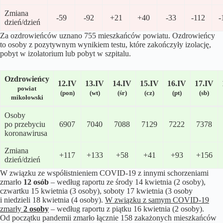
Zmiana
-59
-92
+21
+40
-33
-112
-
dzień/dzień
Za ozdrowieńców uznano 755 mieszkańców powiatu. Ozdrowieńcy
to osoby z pozytywnym wynikiem testu, które zakończyły izolację,
pobyt w izolatorium lub pobyt w szpitalu.
Ozdrowieńcy
12.IV
13.IV
14.IV
15
.IV
16
.IV
17
.IV
powiat
(pon)
(wt)
(śr)
(cz)
(pt)
(sb)
mikołowski
Osoby
po przebyciu
6907
7040
7088
7129
7222
7378
koronawirusa
Zmiana
+117
+133
+58
+41
+93
+156
dzień/dzień
W związku ze współistnieniem COVID-19 z innymi schorzeniami
zmarło
12 osób
– według raportu ze środy 14 kwietnia (2 osoby),
czwartku 15 kwietnia (3 osoby), soboty 17 kwietnia (3 osoby
i niedzieli 18 kwietnia (4 osoby).
W związku z samym COVID-19
zmarły
2 osoby
– według raportu z piątku 16 kwietnia (2 osoby).
Od początku pandemii zmarło łącznie 158 zakażonych mieszkańców