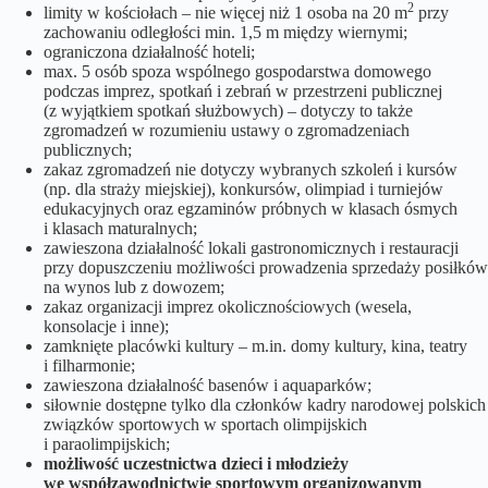
2
limity w kościołach – nie więcej niż 1 osoba na 20 m
przy
zachowaniu odległości min. 1,5 m między wiernymi;
ograniczona działalność hoteli;
max. 5 osób spoza wspólnego gospodarstwa domowego
podczas imprez, spotkań i zebrań w przestrzeni publicznej
(z wyjątkiem spotkań służbowych) – dotyczy to także
zgromadzeń w rozumieniu ustawy o zgromadzeniach
publicznych;
zakaz zgromadzeń nie dotyczy wybranych szkoleń i kursów
(np. dla straży miejskiej), konkursów, olimpiad i turniejów
edukacyjnych oraz egzaminów próbnych w klasach ósmych
i klasach maturalnych;
zawieszona działalność lokali gastronomicznych i restauracji
przy dopuszczeniu możliwości prowadzenia sprzedaży posiłków
na wynos lub z dowozem;
zakaz organizacji imprez okolicznościowych (wesela,
konsolacje i inne);
zamknięte placówki kultury – m.in. domy kultury, kina, teatry
i filharmonie;
zawieszona działalność basenów i aquaparków;
siłownie dostępne tylko dla członków kadry narodowej polskich
związków sportowych w sportach olimpijskich
i paraolimpijskich;
możliwość uczestnictwa dzieci i młodzieży
we współzawodnictwie sportowym organizowanym