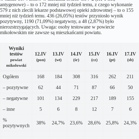
antygenowe) – to o 172 mniej niż tydzień temu, z czego wykonanie
579 z nich zlecili lekarze podstawowej opieki zdrowotnej – to o 155
mniej niż tydzień temu. 436 (26,05%) testów przyniosło wynik
pozytywny, 1190 (71,09%) negatywny, a 48 (2,87%) było
nierozstrzygających. Uwaga: osoby testowane w powiecie
mikołowskim nie zawsze są mieszkańcami powiatu.
Wyniki
testów
12.IV
13.IV
14.IV
15.
IV
16
.IV
17
.IV
powiat
(pon)
(wt)
(śr)
(cz)
(pt)
(sb)
mikołowski
Ogółem
168
184
308
316
262
211
– pozytywne
62
44
71
87
66
50
– negatywne
101
134
229
217
189
155
– inne
5
6
8
12
7
6
%
38%
24,7%
23,6%
28,6%
25,8%
24,3%
pozytywnych