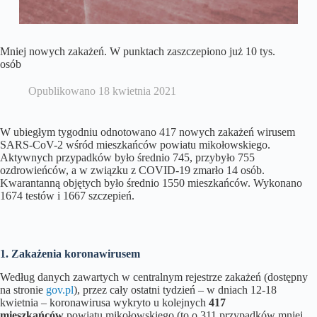
Mniej nowych zakażeń. W punktach zaszczepiono już 10 tys.
osób
Opublikowano
18 kwietnia 2021
W ubiegłym tygodniu odnotowano 417 nowych zakażeń wirusem
SARS-CoV-2 wśród mieszkańców powiatu mikołowskiego.
Aktywnych przypadków było średnio 745, przybyło 755
ozdrowieńców, a w związku z COVID-19 zmarło 14 osób.
Kwarantanną objętych było średnio 1550 mieszkańców. Wykonano
1674 testów i 1667 szczepień.
1. Zakażenia koronawirusem
Według danych zawartych w centralnym rejestrze zakażeń (dostępny
na stronie
gov.pl
), przez cały ostatni tydzień – w dniach 12-18
kwietnia – koronawirusa wykryto u kolejnych
417
mieszkańców
powiatu mikołowskiego (to o 311 przypadków mniej