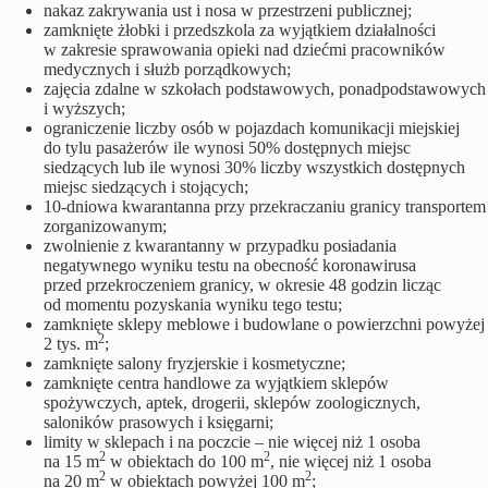
nakaz zakrywania ust i nosa w przestrzeni publicznej;
zamknięte żłobki i przedszkola za wyjątkiem działalności
w zakresie sprawowania opieki nad dziećmi pracowników
medycznych i służb porządkowych;
zajęcia zdalne w szkołach podstawowych, ponadpodstawowych
i wyższych;
ograniczenie liczby osób w pojazdach komunikacji miejskiej
do tylu pasażerów ile wynosi 50% dostępnych miejsc
siedzących lub ile wynosi 30% liczby wszystkich dostępnych
miejsc siedzących i stojących;
10-dniowa kwarantanna przy przekraczaniu granicy transportem
zorganizowanym;
zwolnienie z kwarantanny w przypadku posiadania
negatywnego wyniku testu na obecność koronawirusa
przed przekroczeniem granicy, w okresie 48 godzin licząc
od momentu pozyskania wyniku tego testu;
zamknięte sklepy meblowe i budowlane o powierzchni powyżej
2
2 tys. m
;
zamknięte salony fryzjerskie i kosmetyczne;
zamknięte centra handlowe za wyjątkiem sklepów
spożywczych, aptek, drogerii, sklepów zoologicznych,
saloników prasowych i księgarni;
limity w sklepach i na poczcie – nie więcej niż 1 osoba
2
2
na 15 m
w obiektach do 100 m
, nie więcej niż 1 osoba
2
2
na 20 m
w obiektach powyżej 100 m
;