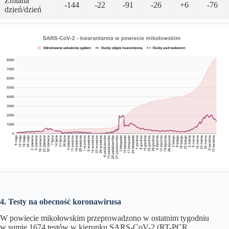
Zmiana
-144
-22
-91
-26
+6
-76
dzień/dzień
4. Testy na obecność koronawirusa
W powiecie mikołowskim przeprowadzono w ostatnim tygodniu
w sumie 1674 testów w kierunku SARS-CoV-2 (RT-PCR,