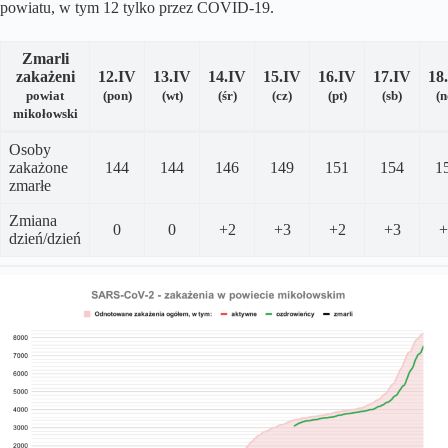
powiatu, w tym 12 tylko przez COVID-19.
Zmarli
zakażeni
12.IV
13.
I
V
14.IV
15
.IV
16
.IV
17
.IV
18
powiat
(pon)
(wt)
(śr)
(cz)
(pt)
(sb)
(n
mikołowski
Osoby
zakażone
144
144
146
149
151
154
1
zmarłe
Zmiana
0
0
+2
+3
+2
+3
+
dzień/dzień