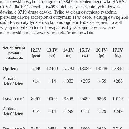
mikołowskim wykonano ogółem 13847 szczepień przeciwko SARS-
CoV-2 dla 10128 osób – 6409 z nich jest zaszczepionych pierwszą
dawką, a 3719 drugą dawką. Tylko w ciągu ostatniego tygodnia
pierwszą dawkę szczepionki otrzymało 1147 osób, a drugą dawkę 268
osób Przez cały tydzień wykonano ogółem 1667 szczepień – o 268
więcej niż tydzień temu. Uwaga: osoby szczepione w powiecie
mikołowskim nie zawsze są mieszkańcami powiatu.
Szczepienia
12.IV
13.IV
14.IV
15
.IV
16
.IV
17
.IV
powiat
(pon)
(wt)
(śr)
(cz)
(pt)
(sb)
mikołowski
Ogółem
12446
12460
12793
13089
13548
13836
Zmiana
+14
+14
+333
+296
+459
+288
dzień/dzień
Dawka
nr 1
8995
9009
9308
9489
9868
10117
Zmiana
+14
+14
+299
+181
+379
+249
dzień/dzień
Dawka
nr 2
3451
3451
3485
3600
3680
3719