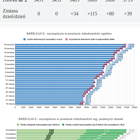
Zmiana
0
0
+34
+115
+80
+39
dzień/dzień