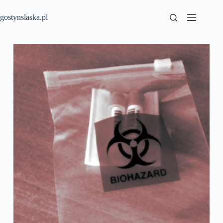
Przejdź
do
gostynslaska.pl
treści