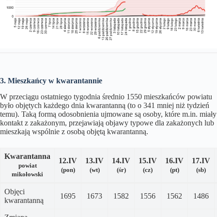
3. Mieszkańcy w kwarantannie
W przeciągu ostatniego tygodnia średnio 1550 mieszkańców powiatu
było objętych każdego dnia kwarantanną (to o 341 mniej niż tydzień
temu). Taką formą odosobnienia ujmowane są osoby, które m.in. miały
kontakt z zakażonym, przejawiają objawy typowe dla zakażonych lub
mieszkają wspólnie z osobą objętą kwarantanną.
Kwarantanna
12.IV
13.IV
14.IV
15
.IV
16
.IV
17
.IV
powiat
(pon)
(wt)
(śr)
(cz)
(pt)
(sb)
mikołowski
Objęci
1695
1673
1582
1556
1562
1486
kwarantanną