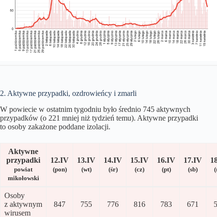
2. Aktywne przypadki, ozdrowieńcy i zmarli
W powiecie w ostatnim tygodniu było średnio 745 aktywnych
przypadków (o 221 mniej niż tydzień temu). Aktywne przypadki
to osoby zakażone poddane izolacji.
Aktywne
przypadki
12.IV
13.IV
14.IV
15
.IV
16
.IV
17
.IV
1
powiat
(pon)
(wt)
(śr)
(cz)
(pt)
(sb)
(
mikołowski
Osoby
z aktywnym
847
755
776
816
783
671
wirusem