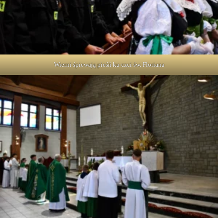
Wierni śpiewają pieśń ku czci św. Floriana