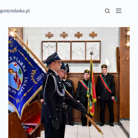
Przejdź
do
gostynslaska.pl
treści