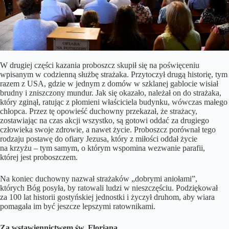
W drugiej części kazania proboszcz skupił się na poświęceniu
wpisanym w codzienną służbę strażaka. Przytoczył drugą historię, tym
razem z USA, gdzie w jednym z domów w szklanej gablocie wisiał
brudny i zniszczony mundur. Jak się okazało, należał on do strażaka,
który zginął, ratując z płomieni właściciela budynku, wówczas małego
chłopca. Przez tę opowieść duchowny przekazał, że strażacy,
zostawiając na czas akcji wszystko, są gotowi oddać za drugiego
człowieka swoje zdrowie, a nawet życie. Proboszcz porównał tego
rodzaju postawę do ofiary Jezusa, który z miłości oddał życie
na krzyżu – tym samym, o którym wspomina wezwanie parafii,
której jest proboszczem.
Na koniec duchowny nazwał strażaków „dobrymi aniołami”,
których Bóg posyła, by ratowali ludzi w nieszczęściu. Podziękował
za 100 lat historii gostyńskiej jednostki i życzył druhom, aby wiara
pomagała im być jeszcze lepszymi ratownikami.
Za wstawiennictwem św. Floriana