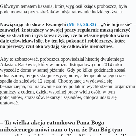
Głównym tematem kazania, którą wygłosił ksiądz proboszcz, była
podejmowana przez strażaków misja ratowanie ludzkiego życia.
Nawiązując do słów z Ewangelii
(Mt 10, 26-33)
– „Nie bójcie się” –
zauważył, że strażacy w swojej pracy regularnie muszą mierzyć
się ze strachem i ryzykować życie, i że to właśnie głęboka wiara
daje człowiekowi siłę, by ten lęk pokonać i robić rzeczy, które
na pierwszy rzut oka wydają się całkowicie niemożliwe.
Aby to zobrazować, proboszcz opowiedział historię dwuletniego
Adasia z Racławic, który w mroźną listopadową noc 2014 roku
wyszedł z domu w samej piżamie. Gdy po kilku godzinach został
odnaleziony, był już skrajnie wyziębiony, a temperatura jego ciała
spadła do zaledwie 12 stopni. Choć sytuacja wydawała się
beznadziejna, bo uratowanie osoby po takim wychłodzeniu organizmu
graniczy z cudem, dzięki wspólnej pracy wielu osób, w tym
policjantów, strażaków, lekarzy i sąsiadów, chłopca udało się
uratować.
– Ta wielka akcja ratunkowa Pana Boga
miłosiernego mówi nam o tym, że Pan Bóg tym