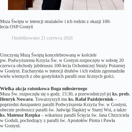
Msza Święta w intencji strażaków i ich rodzin z okazji 100-
lecia OSP Gostyń
Opublikowano
21 czerwca 2026
Uroczystą Mszą Świętą koncelebrowaną w kościele
pw. Podwyższenia Krzyża Św. w Gostyni rozpoczęto w sobotę 20
czerwca obchody jubileuszu 100-lecia Ochotniczej Straży Pożarnej
w Gostyni. Eucharystia w intencji druhów i ich rodzin zgromadziła
wielu wiernych z obu gostyńskich parafii oraz licznych gości.
Wielka akcja ratunkowa Boga miłosiernego
Msza Św. rozpoczęła się o godz. 15:30, a przewodniczył jej
ks. prob.
Henryk Nowara
. Towarzyszyli mu
ks. Rafał Październiok
–
poprzedni duszpasterz parafii Podwyższenia Krzyża Św. w Gostyni,
obecnie proboszcz parafii św. Jadwigi Śląskiej w Starej Wsi, a także
ks. Mateusz Rzepka
– wikariusz parafii Ścięcia św. Jana Chrzciciela
w Goduli, pochodzący z parafii św. Apostołów Piotra i Pawła
w Gostyni.