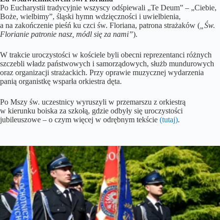
Po Eucharystii tradycyjnie wszyscy odśpiewali „Te Deum” – „Ciebie,
Boże, wielbimy”, śląski hymn wdzięczności i uwielbienia,
a na zakończenie pieśń ku czci św. Floriana, patrona strażaków (
„Św.
Florianie patronie nasz, módl się za nami”
).
W trakcie uroczystości w kościele byli obecni reprezentanci różnych
szczebli władz państwowych i samorządowych, służb mundurowych
oraz organizacji strażackich. Przy oprawie muzycznej wydarzenia
panią organistkę wsparła orkiestra dęta.
Po Mszy św. uczestnicy wyruszyli w przemarszu z orkiestrą
w kierunku boiska za szkołą, gdzie odbyły się uroczystości
jubileuszowe – o czym więcej w odrębnym tekście
(tutaj)
.