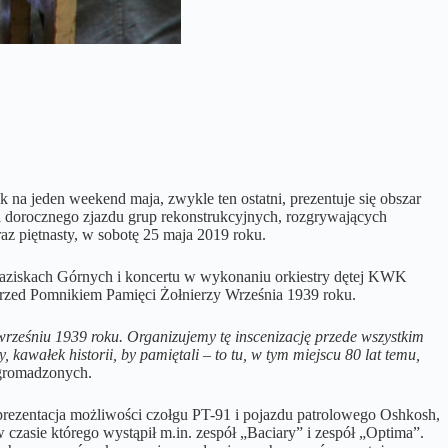
na jeden weekend maja, zwykle ten ostatni, prezentuje się obszar
i dorocznego zjazdu grup rekonstrukcyjnych, rozgrywających
az piętnasty, w sobotę 25 maja 2019 roku.
aziskach Górnych i koncertu w wykonaniu orkiestry dętej KWK
 przed Pomnikiem Pamięci Żołnierzy Września 1939 roku.
wrześniu 1939 roku. Organizujemy tę inscenizację przede wszystkim
 kawałek historii, by pamiętali – to tu, w tym miejscu 80 lat temu,
zgromadzonych.
, prezentacja możliwości czołgu PT-91 i pojazdu patrolowego Oshkosh,
zasie którego wystąpił m.in. zespół „Baciary” i zespół „Optima”.