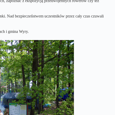
nych, zapoznać z ekspozycją przedwojennych rowerów czy też
nki. Nad bezpieczeństwem uczestników przez cały czas czuwali
ach i gmina Wyry.