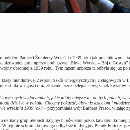
mnikiem Pamięci Żołnierzy Września 1939 roku jak pole bitewne – tak 
organizowanej tam imprezy pod nazwą „Bitwa Wyrska – Bój o Gostyń” 
wojny obronnej z 1939 roku. Tym razem impreza ta odbyła się już po r
w klasy mundurowej Zespołu Szkół Energetycznych i Usługowych w Ł
 uczestników i gości oraz złożenie przez delegacje wiązanek kwiatów
torycznych wydarzeniach, jakie miały miejsce tu, na tych polach, we 
 mogli dziś żyć w pokoju. Chcemy pokazać, głownie dzieciom i młodzieży,
ę we wrześniu 1939 roku
– przypomniała wójt Barbara Prasoł, witając 
ciu defilady grup rekonstrukcyjnych, uświetnił pokaz kawalerii konnej
rejonie schronu bojowego odbył się tradycyjny Piknik Forteczny, w c