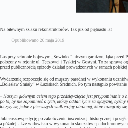
Na bitewnym szlaku rekonstruktorów. Tak już od piętnastu lat
Opublikowano
26 maja 2019
Las przy schronie bojowym „Sowiniec” niczym garnizon, łąka przed Po
położony w rejonie ul. Tęczowej i Tyskiej w Gostyni. To za sprawą 
przed publicznością epizody działań prowadzonych w ramach polskiej 
Wydarzenie rozpoczęło się od musztry paradnej w wykonaniu ucznió
„Bolesław Śmiały” w Łaziskach Średnich. Po tym nastąpiło powitanie
– Naszym głównym celem tego przedsięwzięcia jest przypominanie o his
po to, by nie zapomnieć o tych, którzy oddali życie za ojczyznę, byśmy
toczyły się jedne z pierwszych walk wojny obronnej, które rozegrały si
Jubileuszową edycję po zakończeniu inscenizacji historycznej i przejś
a później także widowisko w wykonaniu skoczków spadochronowych. W 