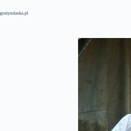
Przejdź
do
treści
gostynslaska.pl