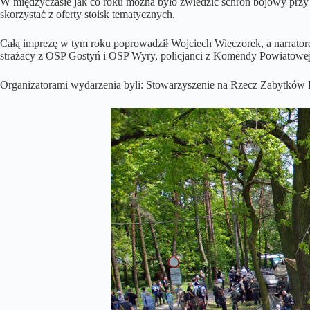
W międzyczasie jak co roku można było zwiedzić schron bojowy przy 
skorzystać z oferty stoisk tematycznych.
Całą imprezę w tym roku poprowadził Wojciech Wieczorek, a narrato
strażacy z OSP Gostyń i OSP Wyry, policjanci z Komendy Powiatowej 
Organizatorami wydarzenia byli: Stowarzyszenie na Rzecz Zabytków Fo