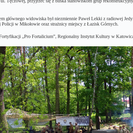
ul. Tęczowej, przyjrzeć się z bliska stanowiskom grup rekonstrukcyj
rem głównego widowiska był niezmiennie Paweł Lekki z radiowej Jedy
Policji w Mikołowie oraz strażnicy miejscy z Łazisk Górnych.
rtyfikacji „Pro Fortalicium”, Regionalny Instytut Kultury w Katowic