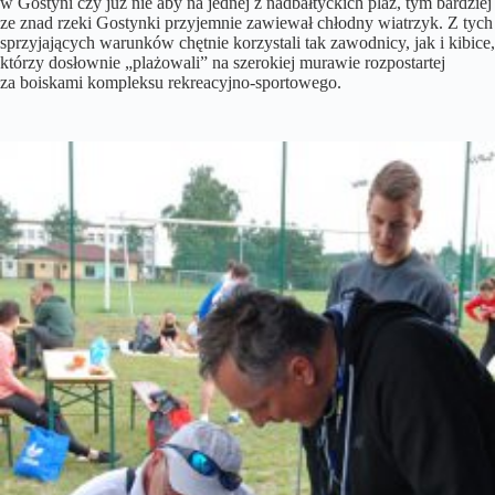
w Gostyni czy już nie aby na jednej z nadbałtyckich plaż, tym bardziej
ze znad rzeki Gostynki przyjemnie zawiewał chłodny wiatrzyk. Z tych
sprzyjających warunków chętnie korzystali tak zawodnicy, jak i kibice,
którzy dosłownie „plażowali” na szerokiej murawie rozpostartej
za boiskami kompleksu rekreacyjno-sportowego.