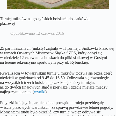
Turniej mikstów na gostyńskich boiskach do siatkówki
plażowej
Opublikowano
12 czerwca 2016
25 par mieszanych (miksty) zagrało w II Turnieju Siatkówki Plażowej
w ramach Otwartych Mistrzostw Śląska ŚZPS, który odbył się
w niedzielę 12 czerwca na boiskach do piłki siatkowej w Gostyni
na terenie rekreacyjno-sportowym przy ul. Rybnickiej.
Rywalizacja w towarzyskim turnieju mikstów toczyła się przez część
niedzieli w godzinach od 9.45 do 16.50. Odbywała się równolegle
na wszystkich trzech boiskach przez kolejne fazy turnieju,
aż do dwóch finałowych starć o pierwsze i trzecie miejsce między
najlepszymi parami (
wyniki
).
Potyczki kolejnych par niemal od początku turnieju przebiegały
w iście plażowych warunkach, za sprawą prawdziwie letniej pogody.
Momentami trudu było określić, czy turniej wciąż odbywa się