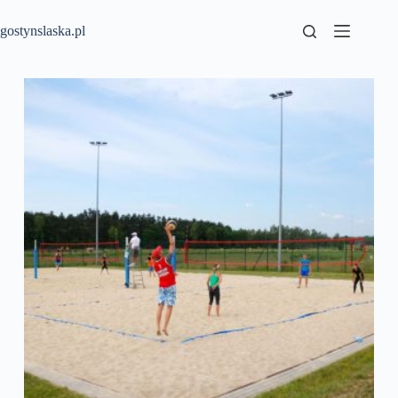
Przejdź
do
gostynslaska.pl
treści