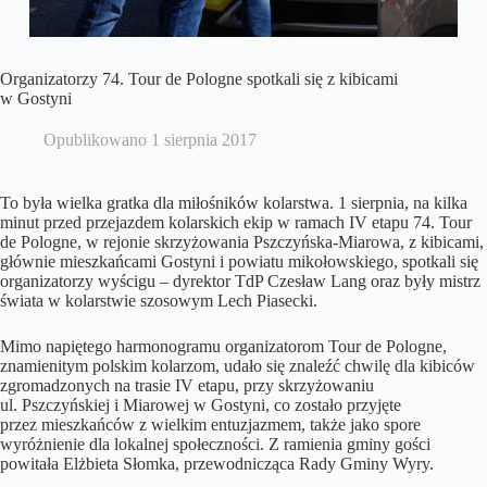
Organizatorzy 74. Tour de Pologne spotkali się z kibicami
w Gostyni
Opublikowano
1 sierpnia 2017
To była wielka gratka dla miłośników kolarstwa. 1 sierpnia, na kilka
minut przed przejazdem kolarskich ekip w ramach IV etapu 74. Tour
de Pologne, w rejonie skrzyżowania Pszczyńska-Miarowa, z kibicami,
głównie mieszkańcami Gostyni i powiatu mikołowskiego, spotkali się
organizatorzy wyścigu – dyrektor TdP Czesław Lang oraz były mistrz
świata w kolarstwie szosowym Lech Piasecki.
Mimo napiętego harmonogramu organizatorom Tour de Pologne,
znamienitym polskim kolarzom, udało się znaleźć chwilę dla kibiców
zgromadzonych na trasie IV etapu, przy skrzyżowaniu
ul. Pszczyńskiej i Miarowej w Gostyni, co zostało przyjęte
przez mieszkańców z wielkim entuzjazmem, także jako spore
wyróżnienie dla lokalnej społeczności. Z ramienia gminy gości
powitała Elżbieta Słomka, przewodnicząca Rady Gminy Wyry.