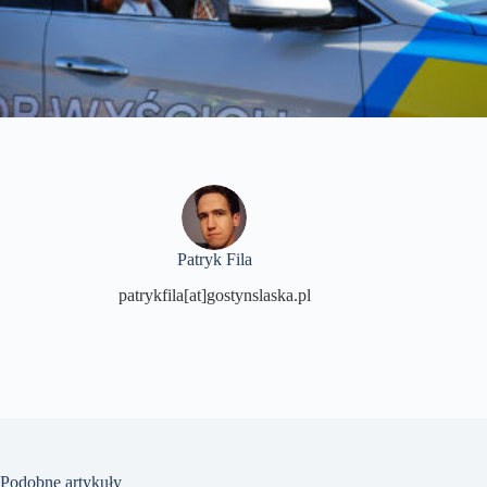
Patryk Fila
patrykfila[at]gostynslaska.pl
Podobne artykuły