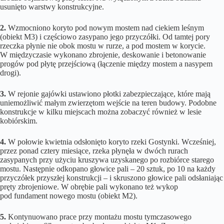
usunięto warstwy konstrukcyjne.
2.
Wzmocniono koryto pod nowym mostem nad ciekiem leśnym
(obiekt M3) i częściowo zasypano jego przyczółki. Od tamtej pory
rzeczka płynie nie obok mostu w rurze, a pod mostem w korycie.
W międzyczasie wykonano zbrojenie, deskowanie i betonowanie
progów pod płytę przejściową (łączenie między mostem a nasypem
drogi).
3.
W rejonie gajówki ustawiono płotki zabezpieczające, które mają
uniemożliwić małym zwierzętom wejście na teren budowy. Podobne
konstrukcje w kilku miejscach można zobaczyć również w lesie
kobiórskim.
4.
W połowie kwietnia odsłonięto koryto rzeki Gostynki. Wcześniej,
przez ponad cztery miesiące, rzeka płynęła w dwóch rurach
zasypanych przy użyciu kruszywa uzyskanego po rozbiórce starego
mostu. Następnie odkopano głowice pali – 20 sztuk, po 10 na każdy
przyczółek przyszłej konstrukcji – i skruszono głowice pali odsłaniając
pręty zbrojeniowe. W obrębie pali wykonano też wykop
pod fundament nowego mostu (obiekt M2).
5.
Kontynuowano prace przy montażu mostu tymczasowego