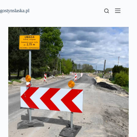
Przejdź
do
gostynslaska.pl
treści