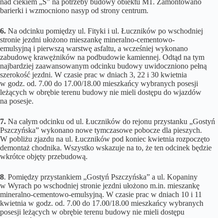
nad ciekiem „S” na potrzeby budowy obiektu M1. Zamontowano
barierki i wzmocniono nasyp od strony centrum.
6.
Na odcinku pomiędzy ul. Fityki i ul. Łuczników po wschodniej
stronie jezdni ułożono mieszankę mineralno-cementowo-
emulsyjną i pierwszą warstwę asfaltu, a wcześniej wykonano
zabudowę krawężników na podbudowie kamiennej. Odtąd na tym
najbardziej zaawansowanym odcinku budowy uwidoczniono pełną
szerokość jezdni. W czasie prac w dniach 3, 22 i 30 kwietnia
w godz. od. 7.00 do 17.00/18.00 mieszkańcy wybranych posesji
leżących w obrębie terenu budowy nie mieli dostępu do wjazdów
na posesje.
7.
Na całym odcinku od ul. Łuczników do rejonu przystanku „Gostyń
Pszczyńska” wykonano nowe tymczasowe pobocze dla pieszych.
W pobliżu zjazdu na ul. Łuczników pod koniec kwietnia rozpoczęto
demontaż chodnika. Wszystko wskazuje na to, że ten odcinek będzie
wkrótce objęty przebudową.
8
. Pomiędzy przystankiem „Gostyń Pszczyńska” a ul. Kopaniny
w Wyrach po wschodniej stronie jezdni ułożono m.in. mieszankę
mineralno-cementowo-emulsyjną. W czasie prac w dniach 10 i 11
kwietnia w godz. od. 7.00 do 17.00/18.00 mieszkańcy wybranych
posesji leżących w obrębie terenu budowy nie mieli dostępu