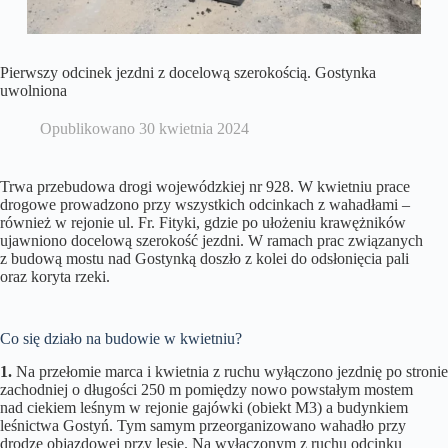
Pierwszy odcinek jezdni z docelową szerokością. Gostynka
uwolniona
Opublikowano
30 kwietnia 2024
Trwa przebudowa drogi wojewódzkiej nr 928. W kwietniu prace
drogowe prowadzono przy wszystkich odcinkach z wahadłami –
również w rejonie ul. Fr. Fityki, gdzie po ułożeniu krawężników
ujawniono docelową szerokość jezdni. W ramach prac związanych
z budową mostu nad Gostynką doszło z kolei do odsłonięcia pali
oraz koryta rzeki.
Co się działo na budowie w kwietniu?
1.
Na przełomie marca i kwietnia z ruchu wyłączono jezdnię po stronie
zachodniej o długości 250 m pomiędzy nowo powstałym mostem
nad ciekiem leśnym w rejonie gajówki (obiekt M3) a budynkiem
leśnictwa Gostyń. Tym samym przeorganizowano wahadło przy
drodze objazdowej przy lesie. Na wyłączonym z ruchu odcinku