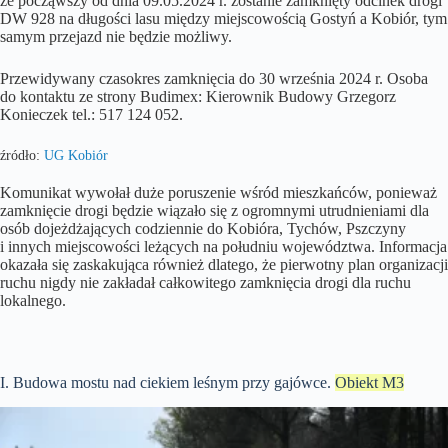
że począwszy od dnia 09.05.2024 r. zostanie zamknięty odcinek drogi
DW 928 na długości lasu między miejscowością Gostyń a Kobiór, tym
samym przejazd nie będzie możliwy.
Przewidywany czasokres zamknięcia do 30 września 2024 r. Osoba
do kontaktu ze strony Budimex: Kierownik Budowy Grzegorz
Konieczek tel.: 517 124 052.
źródło:
UG Kobiór
Komunikat wywołał duże poruszenie wśród mieszkańców, ponieważ
zamknięcie drogi będzie wiązało się z ogromnymi utrudnieniami dla
osób dojeżdżających codziennie do Kobióra, Tychów, Pszczyny
i innych miejscowości leżących na południu województwa. Informacja
okazała się zaskakująca również dlatego, że pierwotny plan organizacji
ruchu nigdy nie zakładał całkowitego zamknięcia drogi dla ruchu
lokalnego.
I. Budowa mostu nad ciekiem leśnym przy gajówce.
Obiekt M3