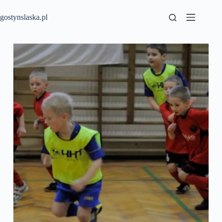
Przejdź
do
gostynslaska.pl
treści