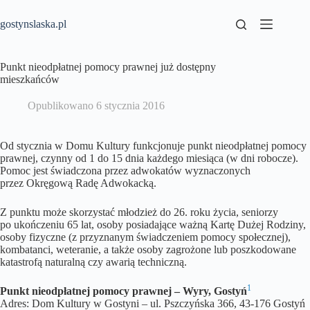
Przejdź
do
gostynslaska.pl
treści
Punkt nieodpłatnej pomocy prawnej już dostępny
mieszkańców
Opublikowano
6 stycznia 2016
Od stycznia w Domu Kultury funkcjonuje punkt nieodpłatnej pomocy
prawnej, czynny od 1 do 15 dnia każdego miesiąca (w dni robocze).
Pomoc jest świadczona przez adwokatów wyznaczonych
przez Okręgową Radę Adwokacką.
Z punktu może skorzystać młodzież do 26. roku życia, seniorzy
po ukończeniu 65 lat, osoby posiadające ważną Kartę Dużej Rodziny,
osoby fizyczne (z przyznanym świadczeniem pomocy społecznej),
kombatanci, weteranie, a także osoby zagrożone lub poszkodowane
katastrofą naturalną czy awarią techniczną.
1
Punkt nieodpłatnej pomocy prawnej – Wyry, Gostyń
Adres: Dom Kultury w Gostyni – ul. Pszczyńska 366, 43-176 Gostyń