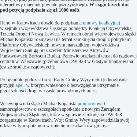
internetowy dziennik powiatu pszczyńskiego.
W ciągu trzech dni
pod petycją podpisało się aż 1000 osób.
Rano w Katowicach doszło do podpisania
umowy koalicyjnej
w sejmiku województwa śląskiego pomiędzy Koalicją Obywatelską,
Trzecią Drogą i Nową Lewicą. W ramach obrad wicewojewoda śląski
Michał Kopański rozmawiał na temat zamknięcia drogi z politykami
Platformy Obywatelskiej: nowym marszałkiem województwa
Wojciechem Saługą oraz szefem Ministerstwa Aktywów
Państwowych Borysem Budką. Panowie przekazali temat do rządowej
centrali w Warszawie (przebudowa DW 928 w Gostyni finansowana
jest ze środków rządowych).
Po południu podczas I sesji Rady Gminy Wyry radni jednogłośnie
przyjęli
apel
, w którym wniesiono o bezwzględne utrzymanie
przejezdności drogi w czasie prowadzonych prac.
Wicewojewoda śląski Michał Kopański
poinformował
samorządowców o szczegółach spotkania z nowym Zarządem
Województwa Śląskiego, które w sprawie zamknięcia DW 928
zorganizuje w Katowicach. Wójt Gminy Wyry zapowiedziała swój
udział w tym spotkaniu w imieniu mieszkańców gminy.