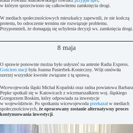
Rada Powiatu Mikołowskiego również
przyjęła apel
,
w którym sprzeciwiono się całkowitemu zamknięciu drogi.
W mediach społecznościowych mieszkańcy zapewnili, że nie kończą
protestu, bo odroczenie terminu nie rozwiązuje problemu.
Przypomnieli, że domagają się uchylenia decyzji ws. zamknięcia drogi.
8 maja
O sprawie ponownie można było usłyszeć na antenie Radia Express.
Gościem stacji
była Joanna Pasierbek-Konieczny. Wójt omówiła
szerzej wszystkie kwestie związane z tą sprawą.
Wicewojewoda śląski Michał Kopański oraz radna powiatowa Barbara
Pepke spotkali się w Katowicach z wicemarszałkiem woj. śląskiego
Grzegorzem Boskim, który odpowiada za inwestycje
w województwie. Po spotkaniu wicewojewoda
przekazał
w mediach
społecznościowych,
że opracowany zostanie alternatywny proces
kontynuowania inwestycji
.