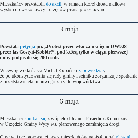
Mieszkańcy przystąpili
do akcji
, w ramach której drogą mailową
wysłali do wykonawcy i urzędów pisma protestacyjne.
3 maja
Powstała
petycja
pn. „Protest przeciwko zamknięciu DW928
przez las Gostyń-Kobiór!”, pod którą tylko w ciągu pierwszej
doby podpisało się 200 osób.
Wicewojewoda śląski Michał Kopański
zapowiedział
,
że po ukonstytuowaniu się rady gminy i sejmiku zorganizuje spotkanie
z przedstawicielami nowego zarządu województwa.
6 maja
Mieszkańcy
spotkali się
z wójt elekt Joanną Pasierbek-Konieczny
w Urzędzie Gminy Wyry ws. planowanego zamknięcia drogi.
O petycji przygotowanej przez mieszkańców napisał portal
pless.pl
,