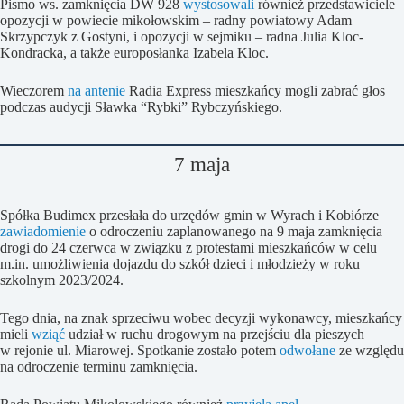
Pismo ws. zamknięcia DW 928
wystosowali
również przedstawiciele
opozycji w powiecie mikołowskim – radny powiatowy Adam
Skrzypczyk z Gostyni, i opozycji w sejmiku – radna Julia Kloc-
Kondracka, a także europosłanka Izabela Kloc.
Wieczorem
na antenie
Radia Express mieszkańcy mogli zabrać głos
podczas audycji Sławka “Rybki” Rybczyńskiego.
7 maja
Spółka Budimex przesłała do urzędów gmin w Wyrach i Kobiórze
zawiadomienie
o odroczeniu zaplanowanego na 9 maja zamknięcia
drogi do 24 czerwca w związku z protestami mieszkańców w celu
m.in. umożliwienia dojazdu do szkół dzieci i młodzieży w roku
szkolnym 2023/2024.
Tego dnia, na znak sprzeciwu wobec decyzji wykonawcy, mieszkańcy
mieli
wziąć
udział w ruchu drogowym na przejściu dla pieszych
w rejonie ul. Miarowej. Spotkanie zostało potem
odwołane
ze względu
na odroczenie terminu zamknięcia.