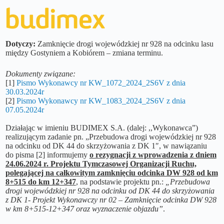
Dotyczy:
Zamknięcie drogi wojewódzkiej nr 928 na odcinku lasu
między Gostyniem a Kobiórem – zmiana terminu.
Dokumenty związane:
[1]
Pismo Wykonawcy nr KW_1072_2024_2S6V z dnia
30.03.2024r
[2]
Pismo Wykonawcy nr KW_1083_2024_2S6V z dnia
07.05.2024r
Działając w imieniu BUDIMEX S.A. (dalej: ,,Wykonawca”)
realizującym zadanie pn. „Przebudowa drogi wojewódzkiej nr 928
na odcinku od DK 44 do skrzyżowania z DK 1″, w nawiązaniu
do pisma [2] informujemy
o rezygnacji z wprowadzenia z dniem
24.06.2024 r. Projektu Tymczasowej Organizacji Ruchu,
polegającej na całkowitym zamknięciu odcinka DW 928 od km
8+515 do km 12+347
, na podstawie projektu pn.:
„Przebudowa
drogi wojewódzkiej nr 928 na odcinku od DK 44 do skrzyżowania
z DK 1- Projekt Wykonawczy nr 02 – Zamknięcie odcinka DW 928
w km 8+515-12+347 oraz wyznaczenie objazdu”
.