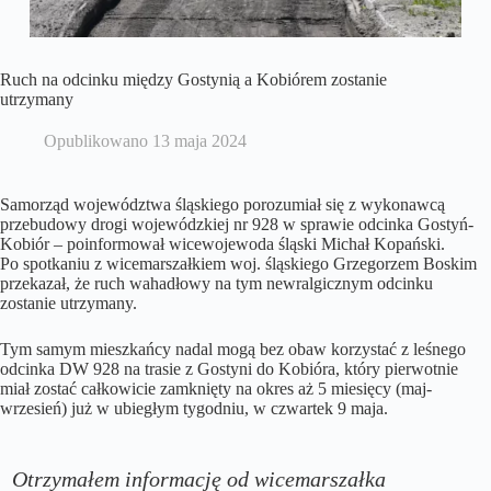
Ruch na odcinku między Gostynią a Kobiórem zostanie
utrzymany
Opublikowano
13 maja 2024
Samorząd województwa śląskiego porozumiał się z wykonawcą
przebudowy drogi wojewódzkiej nr 928 w sprawie odcinka Gostyń-
Kobiór – poinformował wicewojewoda śląski Michał Kopański.
Po spotkaniu z wicemarszałkiem woj. śląskiego Grzegorzem Boskim
przekazał, że ruch wahadłowy na tym newralgicznym odcinku
zostanie utrzymany.
Tym samym mieszkańcy nadal mogą bez obaw korzystać z leśnego
odcinka DW 928 na trasie z Gostyni do Kobióra, który pierwotnie
miał zostać całkowicie zamknięty na okres aż 5 miesięcy (maj-
wrzesień) już w ubiegłym tygodniu, w czwartek 9 maja.
Otrzymałem informację od wicemarszałka