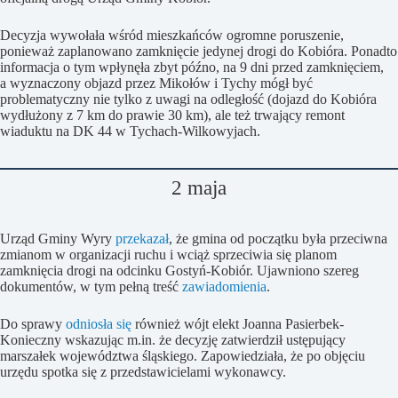
Decyzja wywołała wśród mieszkańców ogromne poruszenie,
ponieważ zaplanowano zamknięcie jedynej drogi do Kobióra. Ponadto
informacja o tym wpłynęła zbyt późno, na 9 dni przed zamknięciem,
a wyznaczony objazd przez Mikołów i Tychy mógł być
problematyczny nie tylko z uwagi na odległość (dojazd do Kobióra
wydłużony z 7 km do prawie 30 km), ale też trwający remont
wiaduktu na DK 44 w Tychach-Wilkowyjach.
2 maja
Urząd Gminy Wyry
przekazał
, że gmina od początku była przeciwna
zmianom w organizacji ruchu i wciąż sprzeciwia się planom
zamknięcia drogi na odcinku Gostyń-Kobiór. Ujawniono szereg
dokumentów, w tym pełną treść
zawiadomienia
.
Do sprawy
odniosła się
również wójt elekt Joanna Pasierbek-
Konieczny wskazując m.in. że decyzję zatwierdził ustępujący
marszałek województwa śląskiego. Zapowiedziała, że po objęciu
urzędu spotka się z przedstawicielami wykonawcy.