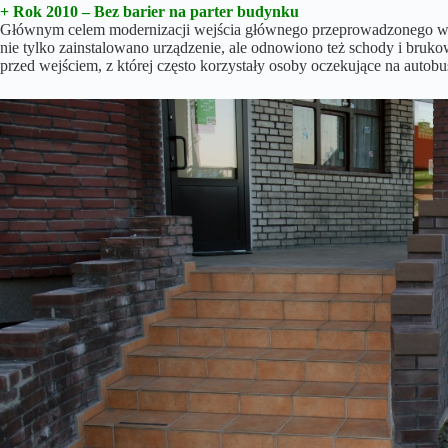
+ Rok 2010 – Bez barier na parter budynku
Głównym celem modernizacji wejścia głównego przeprowadzonego w paź
nie tylko zainstalowano urządzenie, ale odnowiono też schody i bruk
przed wejściem, z której często korzystały osoby oczekujące na auto