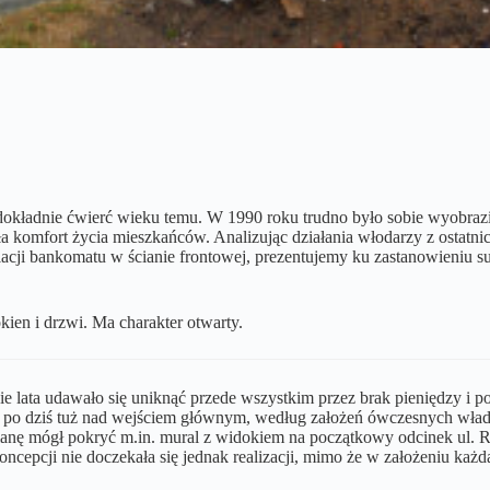
dokładnie ćwierć wieku temu. W 1990 roku trudno było sobie wyobraz
komfort życia mieszkańców. Analizując działania włodarzy z ostatnich
talacji bankomatu w ścianie frontowej, prezentujemy ku zastanowieniu s
ien i drzwi. Ma charakter otwarty.
ugie lata udawało się uniknąć przede wszystkim przez brak pieniędzy
 po dziś tuż nad wejściem głównym, według założeń ówczesnych władz
ianę mógł pokryć m.in. mural z widokiem na początkowy odcinek ul. R
cepcji nie doczekała się jednak realizacji, mimo że w założeniu każd