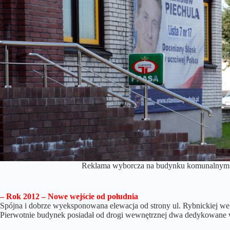
Reklama wyborcza na budynku komunalnym 
– Rok 2012 – Nowe wejście od południa
Spójna i dobrze wyeksponowana elewacja od strony ul. Rybnickiej we 
Pierwotnie budynek posiadał od drogi wewnętrznej dwa dedykowane w