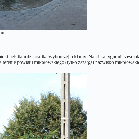
yni
eki pełniła rolę nośnika wyborczej reklamy. Na kilka tygodni część o
 na terenie powiatu mikołowskiego) tylko zszargał nazwisko mikołows