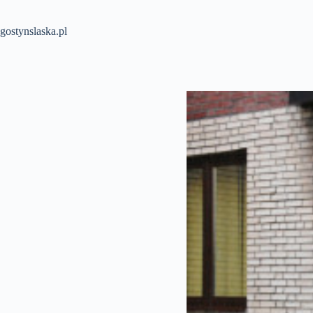
Przejdź
do
treści
gostynslaska.pl