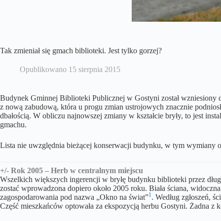
Tak zmieniał się gmach biblioteki. Jest tylko gorzej?
Opublikowano
15 sierpnia 2015
Budynek Gminnej Biblioteki Publicznej w Gostyni został wzniesiony 
z nową zabudową, która u progu zmian ustrojowych znacznie podniosła 
dbałością. W obliczu najnowszej zmiany w kształcie bryły, to jest ins
gmachu.
Lista nie uwzględnia bieżącej konserwacji budynku, w tym wymiany ok
+/- Rok 2005 – Herb w centralnym miejscu
Wszelkich większych ingerencji w bryłę budynku biblioteki przez dł
zostać wprowadzona dopiero około 2005 roku. Biała ściana, widoczna
1
zagospodarowania pod nazwa „Okno na świat”
. Według zgłoszeń, śc
Część mieszkańców optowała za ekspozycją herbu Gostyni. Żadna z kon