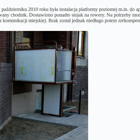
dzierniku 2010 roku była instalacja platformy poziomej m.in. do apt
owany chodnik. Dostawiono ponadto stojak na rowery. Na potrzeby mode
bus komunikacji miejskiej. Brak został jednak niedługo potem zrekom