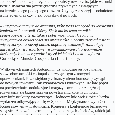
Jednocześnie od rządu regionalnego zależy również to, jakie warunki
będzie stwarzał dla przedsiębiorstw prywatnych działających
na terenie całego podległego obszaru. Czy będzie sprzyjał podmiotom
istniejącym oraz czy, i jak, pozyskiwał nowych.
–
Przygotowujemy takie działania, które będą zachęcać do lokowania
kapitału w Autonomii. Górny Śląsk ma ku temu wszelkie
predyspozycje, a teraz także i pełne możliwości kreowania
sprzyjających okoliczności dla inwestorów. Chcemy czerpać jeszcze
więcej korzyści z naszej bardzo dogodnej lokalizacji, rozwiniętej
infrastruktury transportowej, wykwalifikowanych pracowników,
doskonałych uniwersytetów i wysokiej jakości życia
– wylicza
Górnośląski Minister Gospodarki i Infrastruktury.
W głównych miastach Autonomii już widoczne jest ożywienie,
spowodowane póki co impulsem związanym z nowymi
uprawnieniami. Przedsiębiorcy z branży nieruchomości przystąpili
do nowych inwestycji mieszkaniowych i biurowych. Rośnie popyt
na powierzchnie produkcyjne i magazynowe, a coraz prężniej
rozwijający się biznes sprzyja powstawaniu kolejnych hoteli
oraz infrastruktury towarzyszącej. Jednocześnie wciąż rośnie liczba
wydarzeń odbywających się w Spodku i Międzynarodowym Centrum
Kongresowym w Katowicach. Kongresy i konferencje biznesowe
stają się też powoli domeną innych publicznych obiektów, takich jak