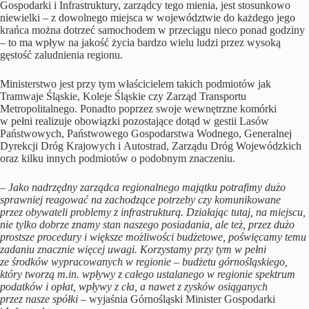
Gospodarki i Infrastruktury, zarządcy tego mienia, jest stosunkowo
niewielki – z dowolnego miejsca w województwie do każdego jego
krańca można dotrzeć samochodem w przeciągu nieco ponad godziny
– to ma wpływ na jakość życia bardzo wielu ludzi przez wysoką
gęstość zaludnienia regionu.
Ministerstwo jest przy tym właścicielem takich podmiotów jak
Tramwaje Śląskie, Koleje Śląskie czy Zarząd Transportu
Metropolitalnego. Ponadto poprzez swoje wewnętrzne komórki
w pełni realizuje obowiązki pozostające dotąd w gestii Lasów
Państwowych, Państwowego Gospodarstwa Wodnego, Generalnej
Dyrekcji Dróg Krajowych i Autostrad, Zarządu Dróg Wojewódzkich
oraz kilku innych podmiotów o podobnym znaczeniu.
–
Jako nadrzędny zarządca regionalnego majątku potrafimy dużo
sprawniej reagować na zachodzące potrzeby czy komunikowane
przez obywateli problemy z infrastrukturą. Działając tutaj, na miejscu,
nie tylko dobrze znamy stan naszego posiadania, ale też, przez dużo
prostsze procedury i większe możliwości budżetowe, poświęcamy temu
zadaniu znacznie więcej uwagi. Korzystamy przy tym w pełni
ze środków wypracowanych w regionie – budżetu górnośląskiego,
który tworzą m.in. wpływy z całego ustalanego w regionie spektrum
podatków i opłat, wpływy z cła, a nawet z zysków osiąganych
przez nasze spółki
– wyjaśnia Górnośląski Minister Gospodarki