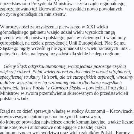
i przedstawiono Prezydenta Ministrów – szefa rządu regionalnego,
zaprezentowano też kierowników wszystkich nowo powołanych
do życia górnośląskich ministerstw.
W uroczystości zaprzysiężenia pierwszego w XXI wieku
górnośląskiego gabinetu wzięło udział wielu wysokich rangą
przedstawicieli państwa polskiego, państw ościennych i wspólnoty
europejskiej, na czele z prezydencją Unii Europejskiej. Plac Sejmu
Śląskiego nigdy wcześniej nie zgromadził tak wielu radosnych ludzi,
pełnych nadziei na lepszą przyszłość dla siebie i całego regionu.
–
Górny Śląsk odzyskał autonomię, wciąż jednak pozostaje częścią
większej całości. Pełni wdzięczności za docenienie naszej odrębności,
specyficznej struktury i historii, ale też europejskich aspiracji, wnosimy
o dalsze wzrastanie w tej wzajemnej relacji dla dobra wszystkich
obywateli, tych z Polski i z Górnego Śląska
– powiedział Prezydent
Ministrów w swoim przemówieniu skierowanym do przedstawicieli
polskich władz.
Rząd na co dzień sprawuje władzę w stolicy Autonomii – Katowicach,
nowoczesnym centrum gospodarczym i biznesowym,
do którego prowadzą największe arterie komunikacyjne, a także liczne
linie kolejowe i autobusowe dobiegające z każdej części
autonomicznego województwa oraz wielu zakątków Polski i Europy.