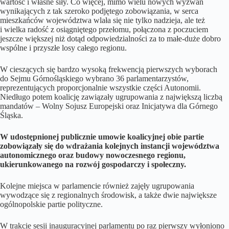
wartość i własne siły. Co więcej, mimo wielu nowych wyzwań
wynikających z tak szeroko podjętego zobowiązania, w serca
mieszkańców województwa wlała się nie tylko nadzieja, ale też
i wielka radość z osiągniętego przełomu, połączona z poczuciem
jeszcze większej niż dotąd odpowiedzialności za to małe-duże dobro
wspólne i przyszłe losy całego regionu.
W cieszących się bardzo wysoką frekwencją pierwszych wyborach
do Sejmu Górnośląskiego wybrano 36 parlamentarzystów,
reprezentujących proporcjonalnie wszystkie części Autonomii.
Niedługo potem koalicję zawiązały ugrupowania z największą liczbą
mandatów – Wolny Sojusz Europejski oraz Inicjatywa dla Górnego
Śląska.
W udostępnionej publicznie umowie koalicyjnej obie partie
zobowiązały się do wdrażania kolejnych instancji województwa
autonomicznego oraz budowy nowoczesnego regionu,
ukierunkowanego na rozwój gospodarczy i społeczny.
Kolejne miejsca w parlamencie również zajęły ugrupowania
wywodzące się z regionalnych środowisk, a także dwie największe
ogólnopolskie partie polityczne.
W trakcie sesji inauguracyjnej parlamentu po raz pierwszy wyłoniono