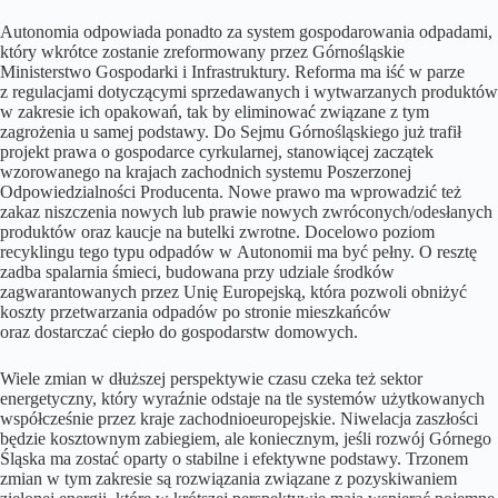
Autonomia odpowiada ponadto za system gospodarowania odpadami,
który wkrótce zostanie zreformowany przez Górnośląskie
Ministerstwo Gospodarki i Infrastruktury. Reforma ma iść w parze
z regulacjami dotyczącymi sprzedawanych i wytwarzanych produktów
w zakresie ich opakowań, tak by eliminować związane z tym
zagrożenia u samej podstawy. Do Sejmu Górnośląskiego już trafił
projekt prawa o gospodarce cyrkularnej, stanowiącej zaczątek
wzorowanego na krajach zachodnich systemu Poszerzonej
Odpowiedzialności Producenta. Nowe prawo ma wprowadzić też
zakaz niszczenia nowych lub prawie nowych zwróconych/odesłanych
produktów oraz kaucje na butelki zwrotne. Docelowo poziom
recyklingu tego typu odpadów w Autonomii ma być pełny. O resztę
zadba spalarnia śmieci, budowana przy udziale środków
zagwarantowanych przez Unię Europejską, która pozwoli obniżyć
koszty przetwarzania odpadów po stronie mieszkańców
oraz dostarczać ciepło do gospodarstw domowych.
Wiele zmian w dłuższej perspektywie czasu czeka też sektor
energetyczny, który wyraźnie odstaje na tle systemów użytkowanych
współcześnie przez kraje zachodnioeuropejskie. Niwelacja zaszłości
będzie kosztownym zabiegiem, ale koniecznym, jeśli rozwój Górnego
Śląska ma zostać oparty o stabilne i efektywne podstawy. Trzonem
zmian w tym zakresie są rozwiązania związane z pozyskiwaniem