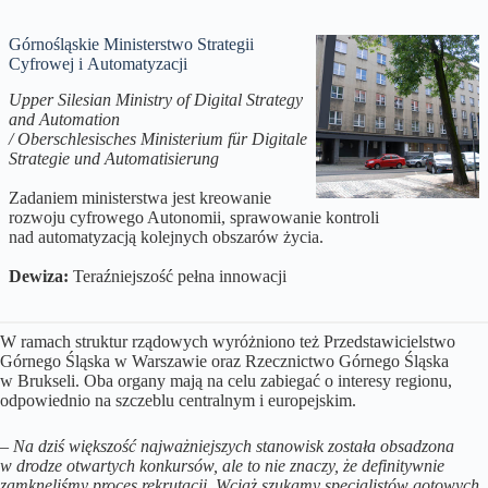
Górnośląskie Ministerstwo Strategii
Cyfrowej i Automatyzacji
Upper Silesian Ministry of Digital Strategy
and Automation
/ Oberschlesisches Ministerium für Digitale
Strategie und Automatisierung
Zadaniem ministerstwa jest kreowanie
rozwoju cyfrowego Autonomii, sprawowanie kontroli
nad automatyzacją kolejnych obszarów życia.
Dewiza:
Teraźniejszość pełna innowacji
W ramach struktur rządowych wyróżniono też Przedstawicielstwo
Górnego Śląska w Warszawie oraz Rzecznictwo Górnego Śląska
w Brukseli. Oba organy mają na celu zabiegać o interesy regionu,
odpowiednio na szczeblu centralnym i europejskim.
–
Na dziś większość najważniejszych stanowisk została obsadzona
w drodze otwartych konkursów, ale to nie znaczy, że definitywnie
zamknęliśmy proces rekrutacji. Wciąż szukamy specjalistów gotowych