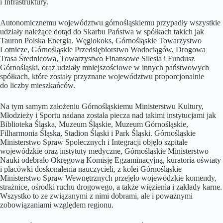
i Infrastruktury.
Autonomicznemu województwu górnośląskiemu przypadły wszystkie
udziały należące dotąd do Skarbu Państwa w spółkach takich jak
Tauron Polska Energia, Węglokoks, Górnośląskie Towarzystwo
Lotnicze, Górnośląskie Przedsiębiorstwo Wodociągów, Drogowa
Trasa Średnicowa, Towarzystwo Finansowe Silesia i Fundusz
Górnośląski, oraz udziały mniejszościowe w innych państwowych
spółkach, które zostały przyznane województwu proporcjonalnie
do liczby mieszkańców.
Na tym samym założeniu Górnośląskiemu Ministerstwu Kultury,
Młodzieży i Sportu nadana została piecza nad takimi instytucjami jak
Biblioteka Śląska, Muzeum Śląskie, Muzeum Górnośląskie,
Filharmonia Śląska, Stadion Śląski i Park Śląski. Górnośląskie
Ministerstwo Spraw Społecznych i Integracji objęło szpitale
wojewódzkie oraz instytuty medyczne, Górnośląskie Ministerstwo
Nauki odebrało Okręgową Komisję Egzaminacyjną, kuratoria oświaty
i placówki doskonalenia nauczycieli, z kolei Górnośląskie
Ministerstwo Spraw Wewnętrznych przejęło wojewódzkie komendy,
strażnice, ośrodki ruchu drogowego, a także więzienia i zakłady karne.
Wszystko to ze związanymi z nimi dobrami, ale i poważnymi
zobowiązaniami względem regionu.