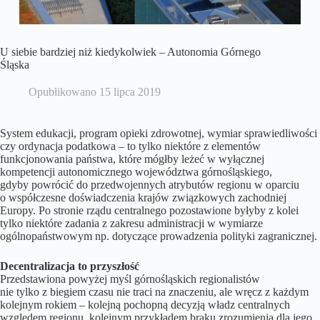
U siebie bardziej niż kiedykolwiek – Autonomia Górnego
Śląska
Opublikowano
15 lipca 2019
System edukacji, program opieki zdrowotnej, wymiar sprawiedliwości
czy ordynacja podatkowa – to tylko niektóre z elementów
funkcjonowania państwa, które mógłby leżeć w wyłącznej
kompetencji autonomicznego województwa górnośląskiego,
gdyby powrócić do przedwojennych atrybutów regionu w oparciu
o współczesne doświadczenia krajów związkowych zachodniej
Europy. Po stronie rządu centralnego pozostawione byłyby z kolei
tylko niektóre zadania z zakresu administracji w wymiarze
ogólnopaństwowym np. dotyczące prowadzenia polityki zagranicznej.
Decentralizacja to przyszłość
Przedstawiona powyżej myśl górnośląskich regionalistów
nie tylko z biegiem czasu nie traci na znaczeniu, ale wręcz z każdym
kolejnym rokiem – kolejną pochopną decyzją władz centralnych
względem regionu, kolejnym przykładem braku zrozumienia dla jego