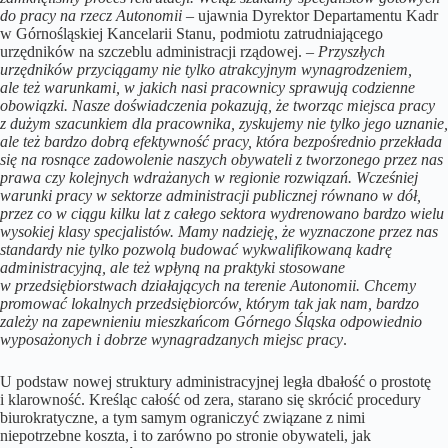
do pracy na rzecz Autonomii
– ujawnia Dyrektor Departamentu Kadr
w Górnośląskiej Kancelarii Stanu, podmiotu zatrudniającego
urzędników na szczeblu administracji rządowej. –
Przyszłych
urzędników przyciągamy nie tylko atrakcyjnym wynagrodzeniem,
ale też warunkami, w jakich nasi pracownicy sprawują codzienne
obowiązki. Nasze doświadczenia pokazują, że tworząc miejsca pracy
z dużym szacunkiem dla pracownika, zyskujemy nie tylko jego uznanie,
ale też bardzo dobrą efektywność pracy, która bezpośrednio przekłada
się na rosnące zadowolenie naszych obywateli z tworzonego przez nas
prawa czy kolejnych wdrażanych w regionie rozwiązań. Wcześniej
warunki pracy w sektorze administracji publicznej równano w dół,
przez co w ciągu kilku lat z całego sektora wydrenowano bardzo wielu
wysokiej klasy specjalistów. Mamy nadzieję, że wyznaczone przez nas
standardy nie tylko pozwolą budować wykwalifikowaną kadrę
administracyjną, ale też wpłyną na praktyki stosowane
w przedsiębiorstwach działających na terenie Autonomii. Chcemy
promować lokalnych przedsiębiorców, którym tak jak nam, bardzo
zależy na zapewnieniu mieszkańcom Górnego Śląska odpowiednio
wyposażonych i dobrze wynagradzanych miejsc pracy
.
U podstaw nowej struktury administracyjnej legła dbałość o prostotę
i klarowność. Kreśląc całość od zera, starano się skrócić procedury
biurokratyczne, a tym samym ograniczyć związane z nimi
niepotrzebne koszta, i to zarówno po stronie obywateli, jak