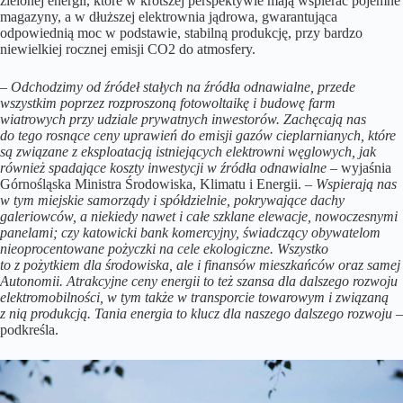
zielonej energii, które w krótszej perspektywie mają wspierać pojemne
magazyny, a w dłuższej elektrownia jądrowa, gwarantująca
odpowiednią moc w podstawie, stabilną produkcję, przy bardzo
niewielkiej rocznej emisji CO2 do atmosfery.
–
Odchodzimy od źródeł stałych na źródła odnawialne, przede
wszystkim poprzez rozproszoną fotowoltaikę i budowę farm
wiatrowych przy udziale prywatnych inwestorów. Zachęcają nas
do tego rosnące ceny uprawień do emisji gazów cieplarnianych, które
są związane z eksploatacją istniejących elektrowni węglowych, jak
również spadające koszty inwestycji w źródła odnawialne
– wyjaśnia
Górnośląska Ministra Środowiska, Klimatu i Energii. –
Wspierają nas
w tym miejskie samorządy i spółdzielnie, pokrywające dachy
galeriowców, a niekiedy nawet i całe szklane elewacje, nowoczesnymi
panelami; czy katowicki bank komercyjny, świadczący obywatelom
nieoprocentowane pożyczki na cele ekologiczne. Wszystko
to z pożytkiem dla środowiska, ale i finansów mieszkańców oraz samej
Autonomii. Atrakcyjne ceny energii to też szansa dla dalszego rozwoju
elektromobilności, w tym także w transporcie towarowym i związaną
z nią produkcją. Tania energia to klucz dla naszego dalszego rozwoju
–
podkreśla.