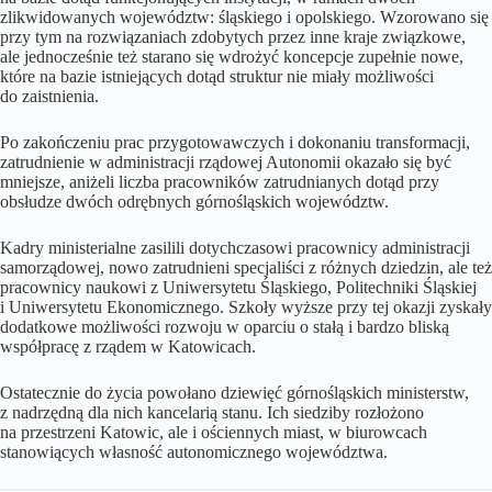
zlikwidowanych województw: śląskiego i opolskiego. Wzorowano się
przy tym na rozwiązaniach zdobytych przez inne kraje związkowe,
ale jednocześnie też starano się wdrożyć koncepcje zupełnie nowe,
które na bazie istniejących dotąd struktur nie miały możliwości
do zaistnienia.
Po zakończeniu prac przygotowawczych i dokonaniu transformacji,
zatrudnienie w administracji rządowej Autonomii okazało się być
mniejsze, aniżeli liczba pracowników zatrudnianych dotąd przy
obsłudze dwóch odrębnych górnośląskich województw.
Kadry ministerialne zasilili dotychczasowi pracownicy administracji
samorządowej, nowo zatrudnieni specjaliści z różnych dziedzin, ale też
pracownicy naukowi z Uniwersytetu Śląskiego, Politechniki Śląskiej
i Uniwersytetu Ekonomicznego. Szkoły wyższe przy tej okazji zyskały
dodatkowe możliwości rozwoju w oparciu o stałą i bardzo bliską
współpracę z rządem w Katowicach.
Ostatecznie do życia powołano dziewięć górnośląskich ministerstw,
z nadrzędną dla nich kancelarią stanu. Ich siedziby rozłożono
na przestrzeni Katowic, ale i ościennych miast, w biurowcach
stanowiących własność autonomicznego województwa.