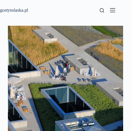
Przejdź
do
gostynslaska.pl
treści