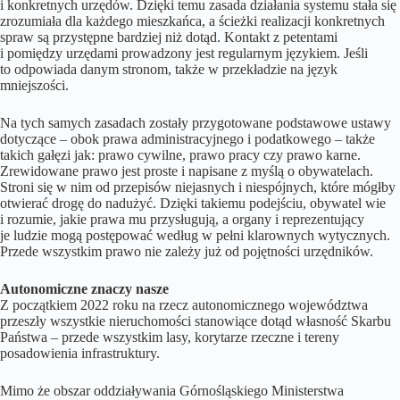
i konkretnych urzędów. Dzięki temu zasada działania systemu stała się
zrozumiała dla każdego mieszkańca, a ścieżki realizacji konkretnych
spraw są przystępne bardziej niż dotąd. Kontakt z petentami
i pomiędzy urzędami prowadzony jest regularnym językiem. Jeśli
to odpowiada danym stronom, także w przekładzie na język
mniejszości.
Na tych samych zasadach zostały przygotowane podstawowe ustawy
dotyczące – obok prawa administracyjnego i podatkowego – także
takich gałęzi jak: prawo cywilne, prawo pracy czy prawo karne.
Zrewidowane prawo jest proste i napisane z myślą o obywatelach.
Stroni się w nim od przepisów niejasnych i niespójnych, które mógłby
otwierać drogę do nadużyć. Dzięki takiemu podejściu, obywatel wie
i rozumie, jakie prawa mu przysługują, a organy i reprezentujący
je ludzie mogą postępować według w pełni klarownych wytycznych.
Przede wszystkim prawo nie zależy już od pojętności urzędników.
Autonomiczne znaczy nasze
Z początkiem 2022 roku na rzecz autonomicznego województwa
przeszły wszystkie nieruchomości stanowiące dotąd własność Skarbu
Państwa – przede wszystkim lasy, korytarze rzeczne i tereny
posadowienia infrastruktury.
Mimo że obszar oddziaływania Górnośląskiego Ministerstwa