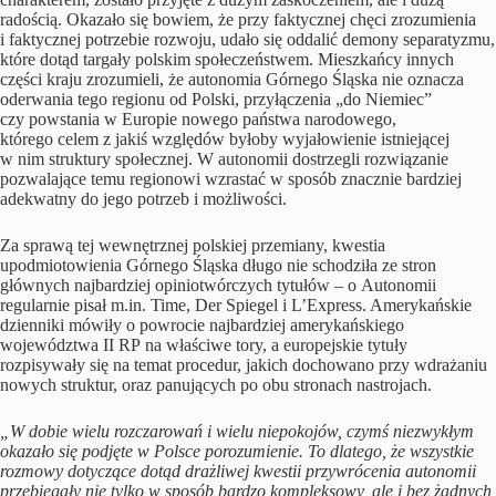
radością. Okazało się bowiem, że przy faktycznej chęci zrozumienia
i faktycznej potrzebie rozwoju, udało się oddalić demony separatyzmu,
które dotąd targały polskim społeczeństwem. Mieszkańcy innych
części kraju zrozumieli, że autonomia Górnego Śląska nie oznacza
oderwania tego regionu od Polski, przyłączenia „do Niemiec”
czy powstania w Europie nowego państwa narodowego,
którego celem z jakiś względów byłoby wyjałowienie istniejącej
w nim struktury społecznej. W autonomii dostrzegli rozwiązanie
pozwalające temu regionowi wzrastać w sposób znacznie bardziej
adekwatny do jego potrzeb i możliwości.
Za sprawą tej wewnętrznej polskiej przemiany, kwestia
upodmiotowienia Górnego Śląska długo nie schodziła ze stron
głównych najbardziej opiniotwórczych tytułów – o Autonomii
regularnie pisał m.in. Time, Der Spiegel i L’Express. Amerykańskie
dzienniki mówiły o powrocie najbardziej amerykańskiego
województwa II RP na właściwe tory, a europejskie tytuły
rozpisywały się na temat procedur, jakich dochowano przy wdrażaniu
nowych struktur, oraz panujących po obu stronach nastrojach.
„W dobie wielu rozczarowań i wielu niepokojów, czymś niezwykłym
okazało się podjęte w Polsce porozumienie. To dlatego, że wszystkie
rozmowy dotyczące dotąd drażliwej kwestii przywrócenia autonomii
przebiegały nie tylko w sposób bardzo kompleksowy, ale i bez żadnych