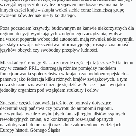
szczególnej specyfiki czy też przejawem niedoszacowania na tle
innych części kraju – skupia wokół siebie coraz liczniejszą grupę
zwolenników. Jednak nie tylko dlatego.
Poza poczuciem krzywdy, budowanym na kanwie niekorzystnych dla
regionu decyzji wynikających z odgórnego zarządzania, wpływ
na wzrost poparcia wobec idei autonomii mają również takie czynniki
jak stały rozwój społeczeństwa informacyjnego, rosnąca znajomość
języków obcych czy swobodny przepływ ludności.
Mieszkańcy Górnego Śląska znacznie częściej niż jeszcze 20 lat temu
czy w czasach PRL, dostrzegają różnice pomiędzy modelem
funkcjonowania społeczeństwa w krajach zachodnioeuropejskich –
państwo jako federacja kilku różnych krajów związkowych, a tym
co za słuszne uznawało i uznaje się dziś w Polsce – państwo jako
jednolity organizm pod względem struktury i celów.
Znacznie częściej zauważają też to, że pomysły dotyczące
decentralizacji państwa czy powrotu do autonomii regionu,
nie wynikają wcale z wybujałych fantazji regionalistów rządnych
rewolucyjnych zmian, a z konkretnych rozwiązań opartych
na zdobyczach demokracji oraz silnie zakorzenionej w dziejach
Europy historii Górnego Śląska.