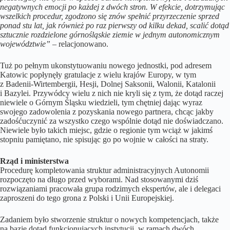
negatywnych emocji po każdej z dwóch stron. W efekcie, dotrzymując
wszelkich procedur, zgodzono się znów spełnić przyrzeczenie sprzed
ponad stu lat, jak również po raz pierwszy od kilku dekad, scalić dotąd
sztucznie rozdzielone górnośląskie ziemie w jednym autonomicznym
województwie”
– relacjonowano.
Tuż po pełnym ukonstytuowaniu nowego jednostki, pod adresem
Katowic popłynęły gratulacje z wielu krajów Europy, w tym
z Badenii-Wirtembergii, Hesji, Dolnej Saksonii, Walonii, Katalonii
i Bazylei. Przywódcy wielu z nich nie kryli się z tym, że dotąd raczej
niewiele o Górnym Śląsku wiedzieli, tym chętniej dając wyraz
swojego zadowolenia z pozyskania nowego partnera, chcąc jakby
zadośćuczynić za wszystko czego wspólnie dotąd nie doświadczano.
Niewiele było takich miejsc, gdzie o regionie tym wciąż w jakimś
stopniu pamiętano, nie spisując go po wojnie w całości na straty.
Rząd i ministerstwa
Procedurę kompletowania struktur administracyjnych Autonomii
rozpoczęto na długo przed wyborami. Nad stosowanymi dziś
rozwiązaniami pracowała grupa rodzimych ekspertów, ale i delegaci
zaproszeni do tego grona z Polski i Unii Europejskiej.
Zadaniem było stworzenie struktur o nowych kompetencjach, także
na bazie dotąd funkcjonujących instytucji, w ramach dwóch