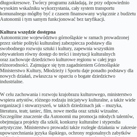
długookresowe. Twórcy programu zakładają, że przy odpowiednio
wysokim wskaźniku wykorzystania, cały system transportu
komunalnego mógłby być z czasem finansowany wyłącznie z budżetu
Autonomii i tym samym funkcjonować bez taryfikacji.
Kultura wszędzie dostępna
Autonomiczne województwo górnośląskie w ramach prowadzonej
przez siebie polityki kulturalnej zabezpiecza podstawy dla
swobodnego rozwoju sztuki i kultury, zapewnia wszystkim
obywatelom równy dostęp do treści i instytucji kulturalnych
oraz zachowuje dziedzictwo kulturowe regionu w całej jego
różnorodności. Zajmujące się tym zagadnieniem Górnośląskie
Ministerstwo Kultury, Młodzieży i Sportu daje ponadto podstawy dla
nowych działań, zwłaszcza w oparciu o bogate dziedzictwo
industrialne.
W celu zachowania i rozwoju krajobrazu kulturowego, ministerstwo
wspiera artystów, różnego rodzaju inicjatywy kulturalne, a także wiele
organizacji i stowarzyszeń, w takich dziedzinach jak – muzyka,
literatura, teatr, taniec, film, nowe media oraz sztuki wizualne.
Szczególne znaczenie dla Autonomii ma promocja młodych talentów,
obejmująca projekty dla szkół, konkursy kulturalne i stypendia
artystyczne. Ministerstwo prowadzi także rozległe działania w zakresie
upowszechniania języka śląskiego, ochrony regionalnych zabytków