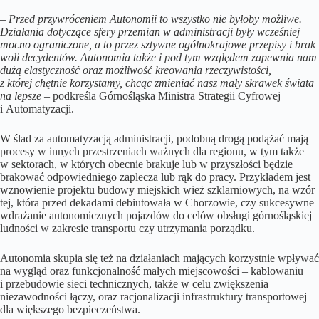
–
Przed przywróceniem Autonomii to wszystko nie byłoby możliwe.
Działania dotyczące sfery przemian w administracji były wcześniej
mocno ograniczone, a to przez sztywne ogólnokrajowe przepisy i brak
woli decydentów. Autonomia także i pod tym względem zapewnia nam
dużą elastyczność oraz możliwość kreowania rzeczywistości,
z której chętnie korzystamy, chcąc zmieniać nasz mały skrawek świata
na lepsze
– podkreśla Górnośląska Ministra Strategii Cyfrowej
i Automatyzacji.
W ślad za automatyzacją administracji, podobną drogą podążać mają
procesy w innych przestrzeniach ważnych dla regionu, w tym także
w sektorach, w których obecnie brakuje lub w przyszłości będzie
brakować odpowiedniego zaplecza lub rąk do pracy. Przykładem jest
wznowienie projektu budowy miejskich wież szklarniowych, na wzór
tej, która przed dekadami debiutowała w Chorzowie, czy sukcesywne
wdrażanie autonomicznych pojazdów do celów obsługi górnośląskiej
ludności w zakresie transportu czy utrzymania porządku.
Autonomia skupia się też na działaniach mających korzystnie wpływać
na wygląd oraz funkcjonalność małych miejscowości – kablowaniu
i przebudowie sieci technicznych, także w celu zwiększenia
niezawodności łączy, oraz racjonalizacji infrastruktury transportowej
dla większego bezpieczeństwa.