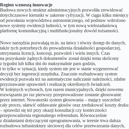
Region wznoszą innowacje
Budowa nowych struktur administracyjnych pozwoliła zrewidować
dotychczasowe kierunki w zakresie cyfryzacji. W ciągu kilku miesięcy
od powołania województwa autonomicznego, od podstaw wdrożono
nowe systemy ewidencji ludności, w tym nową wielozadaniową
platformę komunikacyjną i multifunkcjonalny dowód tożsamości.
Nowe narzędzia pozwalają m.in. na łatwy i równy dostęp do danych,
także tych potrzebnych do prowadzenia działalności gospodarczej,
otrzymania licencji, koncesji, pozwoleń i wielu innych. Czas
na pozyskanie żądnych dokumentów został dzięki temu skrócony
z tygodni lub kilku dni do maksymalnie paru godzin,
i to tylko w sytuacji, kiedy system nie jest w stanie wygenerować
decyzji bez ingerencji urzędnika. Znacznie rozbudowany system
ewidencji pozwala też na automatyczne naliczanie należności, zdalne
przyznawanie uprawnień i realizację określonych świadczeń.
W kolejnych wyborach, tym razem municypalnych, dzięki nowemu
rozwiązaniu po raz pierwszy przeprowadzone zostanie głosowanie
przez internet. Nowatorski system głosowania – mający uszczelnić
cały proces, ułatwić oddawanie głosów oraz zredukować koszty druku
– sprawdzi się też przy okazji konsultacji czy konieczności
przeprowadzenia regionalnego referendum. Równocześnie
z działaniami dotyczącymi oprogramowania, w terenie trwa dalsza
rozbudowa infrastruktury sieciowej dla celów przetwarzania danych,