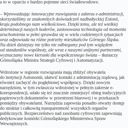
a to w oparciu o bardzo pojemne sieci światłowodowe.
–
Wprowadzając innowacyjne rozwiązania z zakresu e-administracji,
skorzystaliśmy ze znakomitych doświadczeń nadbałtyckiej Estonii,
kraju podobnego nam wielkościowo. Dzięki temu, ale też wielkiej
determinacji naszych koderów, zastosowana technologia od momentu
uruchomienia w pełni sprawdza się w wielu codziennych sytuacjach
oraz odpowiada na różne potrzeby mieszkańców Górnego Śląska.
Na dzień dzisiejszy nie tylko nie odbiegamy pod tym względem
od standardów wspólnoty, ale wraz z naszymi unijnymi partnerami,
wyznaczamy nowe kierunki dla współczesnego świata
– tłumaczy
Górnośląska Ministra Strategii Cyfrowej i Automatyzacji.
Wdrożone w regionie rozwiązania mają zbliżyć obywatela
do instytucji Autonomii, ułatwić kontakt z administracją rządową, jak
również zachęcić do pogłębionej współpracy. Dzięki nowym
narzędziom, w tym zwłaszcza wdrożonej w pełnym zakresie e-
korespondencji, udało się też znacznie zmniejszyć obieg tradycyjnych
papierowych dokumentów w przestrzeni biurowej i w przekazach
pomiędzy obywatelami. Narzędzia zapewnia ponadto otwarty dostęp
do struktur i całkowitą transparentność wszystkich organów
publicznych. Bezpieczeństwo nad zasobami cyfrowymi zapewniają
dedykowane komórki Górnośląskiego Ministerstwa Spraw
Wewnętrznych.