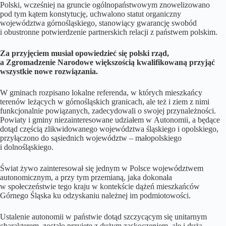
Polski, wcześniej na gruncie ogólnopaństwowym znowelizowano
pod tym kątem konstytucję, uchwalono statut organiczny
województwa górnośląskiego, stanowiący gwarancję swobód
i obustronne potwierdzenie partnerskich relacji z państwem polskim.
Za przyjęciem musiał opowiedzieć się polski rząd,
a Zgromadzenie Narodowe większością kwalifikowaną przyjąć
wszystkie nowe rozwiązania.
W gminach rozpisano lokalne referenda, w których mieszkańcy
terenów leżących w górnośląskich granicach, ale też i ziem z nimi
funkcjonalnie powiązanych, zadecydowali o swojej przynależności.
Powiaty i gminy niezainteresowane udziałem w Autonomii, a będące
dotąd częścią zlikwidowanego województwa śląskiego i opolskiego,
przyłączono do sąsiednich województw – małopolskiego
i dolnośląskiego.
Świat żywo zainteresował się jednym w Polsce województwem
autonomicznym, a przy tym przemianą, jaka dokonała
w społeczeństwie tego kraju w kontekście dążeń mieszkańców
Górnego Śląska ku odzyskaniu należnej im podmiotowości.
Ustalenie autonomii w państwie dotąd szczycącym się unitarnym
charakterem, zostało przyjęte z dużym zaskoczeniem, ale i dużą