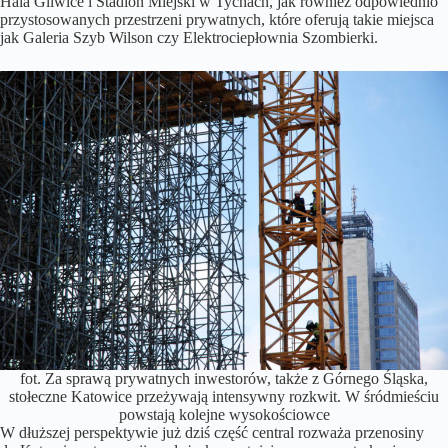
Hala Gliwice i Stadion Miejski w Tychach, jak również odpowiednio
przystosowanych przestrzeni prywatnych, które oferują takie miejsca
jak Galeria Szyb Wilson czy Elektrociepłownia Szombierki.
fot. Za sprawą prywatnych inwestorów, także z Górnego Śląska,
stołeczne Katowice przeżywają intensywny rozkwit. W śródmieściu
powstają kolejne wysokościowce
W dłuższej perspektywie już dziś część central rozważa przenosiny