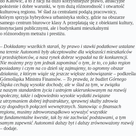
do Katowic, a to z racji na dużo korzystniejsze prawo, atrakcyjne
położenie i dobre warunki, w tym dużą różnorodność i otwartość
kulturową regionu. W ślad za centralami podążą pracownicy,
którym sprzyja hybrydowa urbanistyka stolicy, gdzie na obszarze
samego centrum biurowce klasy A przeplatają się z obiektami kultury,
instytucjami publicznymi, ale i budynkami mieszkalnymi
o różnorodnym metrażu i prestiżu.
–
Dokładamy wszelkich starań, by prawo i stawki podatkowe ustalane
na terenie Autonomii były akceptowalne dla większości mieszkańców
i przedsiębiorców, a nasz rynek dobrze wypadał na tle konkurencji.
Nie możemy przy tym jednak zapominać o tym, że to, co jako region
posiadamy i czym na co dzień się zajmujemy, to ogromny obszar
działania, z którym wiąże się jeszcze większe zobowiązanie
– podkreśla
Górnośląska Ministra Finansów. –
To prawda, że budżet Górnego
Śląska cechują wysokie dochody, ale w ślad za tym, w związku
z naszym standardem życia i ustrojem ukierunkowanym na rozwój
społeczny, także i odpowiednio wysokie wydatki związane
z utrzymaniem dobrej infrastruktury, sprawnej służby zdrowia
czy dogodnych połączeń wewnętrznych. Stanowiąc o finansach
regionu, musimy zdroworozsądkowo wyważyć wszystkie
te fundamentalne kwestie, tak by nie zachwiać podstawami, a tym
samym zapewnić Autonomii dalszy byt i dalszy zrównoważony rozwój
– dodaje.