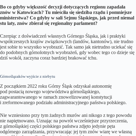
Bo co gdyby większość decyzji dotyczących regionu zapadała
znów w Katowicach? Tu mieściła się siedziba rządu i pomniejsze
ministerstwa? Co gdyby w sali Sejmu Śląskiego, jak przed niemal
stu laty, znów zbierał się regionalny parlament?
Czerpiąc z doświadczeń własnych Górnego Śląska, jak i praktyki
współczesnych krajów związkowych (landów, kantonów), nie trudno
jest sobie to wszystko wyobrazić. Tak samo jak nietrudno uciekać się
do podobnych górnolotnych wyobrażeń, gdy wobec tego co dzieje się
dziś wokół, zaczyna coraz bardziej brakować tchu.
Górnoślązaków wyjście z niebytu
Z początkiem 2022 roku Górny Śląsk odzyskał autonomię
pod postacią nowego województwa górnośląskiego,
zagwarantowanego w ramach znowelizowanej konstytucji
i zreformowanego podziału administracyjnego państwa polskiego.
Nie wzniesiono przy tym żadnych murów ani nikogo z tego powodu
nie napiętnowano. Uznając na powrót wcześniejsze przyrzeczenia,
z górnośląskiej części polskiego państwa zdjęto jedynie pęta
odgórnego zarządzania, przywracając jej tym znów wiarę we własną