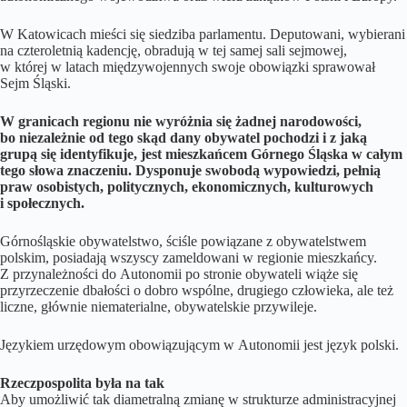
W Katowicach mieści się siedziba parlamentu. Deputowani, wybierani
na czteroletnią kadencję, obradują w tej samej sali sejmowej,
w której w latach międzywojennych swoje obowiązki sprawował
Sejm Śląski.
W granicach regionu nie wyróżnia się żadnej narodowości,
bo niezależnie od tego skąd dany obywatel pochodzi i z jaką
grupą się identyfikuje, jest mieszkańcem Górnego Śląska w całym
tego słowa znaczeniu. Dysponuje swobodą wypowiedzi, pełnią
praw osobistych, politycznych, ekonomicznych, kulturowych
i społecznych.
Górnośląskie obywatelstwo, ściśle powiązane z obywatelstwem
polskim, posiadają wszyscy zameldowani w regionie mieszkańcy.
Z przynależności do Autonomii po stronie obywateli wiąże się
przyrzeczenie dbałości o dobro wspólne, drugiego człowieka, ale też
liczne, głównie niematerialne, obywatelskie przywileje.
Językiem urzędowym obowiązującym w Autonomii jest język polski.
Rzeczpospolita była na tak
Aby umożliwić tak diametralną zmianę w strukturze administracyjnej