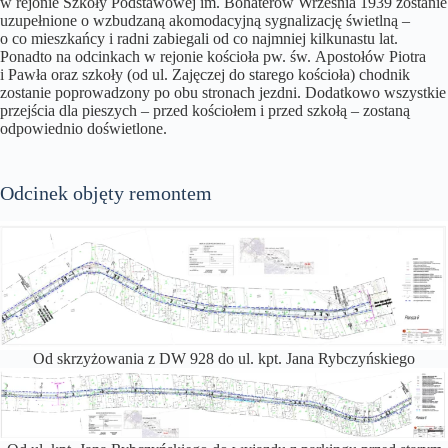
w rejonie Szkoły Podstawowej im. Bohaterów Września 1939 zostanie
uzupełnione o wzbudzaną akomodacyjną sygnalizację świetlną –
o co mieszkańcy i radni zabiegali od co najmniej kilkunastu lat.
Ponadto na odcinkach w rejonie kościoła pw. św. Apostołów Piotra
i Pawła oraz szkoły (od ul. Zajęczej do starego kościoła) chodnik
zostanie poprowadzony po obu stronach jezdni. Dodatkowo wszystkie
przejścia dla pieszych – przed kościołem i przed szkołą – zostaną
odpowiednio doświetlone.
Odcinek objęty remontem
Od skrzyżowania z DW 928 do ul. kpt. Jana Rybczyńskiego