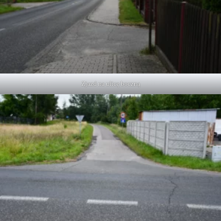
Zjazd na ulicę boczną