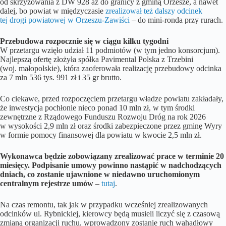
od skrzyżowania z DW 928 aż do granicy z gminą Orzesze, a nawet
dalej, bo powiat w międzyczasie
zrealizował też dalszy odcinek
tej drogi powiatowej w Orzeszu-Zawiści
– do mini-ronda przy rurach.
Przebudowa rozpocznie się w ciągu kilku tygodni
W przetargu wzięło udział 11 podmiotów (w tym jedno konsorcjum).
Najlepszą ofertę złożyła spółka Pavimental Polska z Trzebini
(woj. małopolskie), która zaoferowała realizację przebudowy odcinka
za 7 mln 536 tys. 991 zł i 35 gr brutto.
Co ciekawe, przed rozpoczęciem przetargu władze powiatu zakładały,
że inwestycja pochłonie nieco ponad 10 mln zł, w tym środki
zewnętrzne z Rządowego Funduszu Rozwoju Dróg na rok 2026
w wysokości 2,9 mln zł oraz środki zabezpieczone przez gminę Wyry
w formie pomocy finansowej dla powiatu w kwocie 2,5 mln zł.
Wykonawca będzie zobowiązany zrealizować prace w terminie 20
miesięcy. Podpisanie umowy powinno nastąpić w nadchodzących
dniach, co zostanie ujawnione w niedawno uruchomionym
centralnym rejestrze umów
–
tutaj
.
Na czas remontu, tak jak w przypadku wcześniej zrealizowanych
odcinków ul. Rybnickiej, kierowcy będą musieli liczyć się z czasową
zmianą organizacji ruchu, wprowadzony zostanie ruch wahadłowy