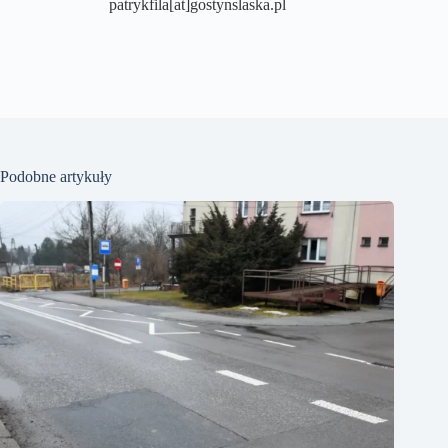
patrykfila[at]gostynslaska.pl
Podobne artykuły