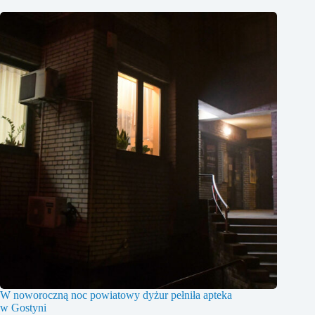
W noworoczną noc powiatowy dyżur pełniła apteka
w Gostyni