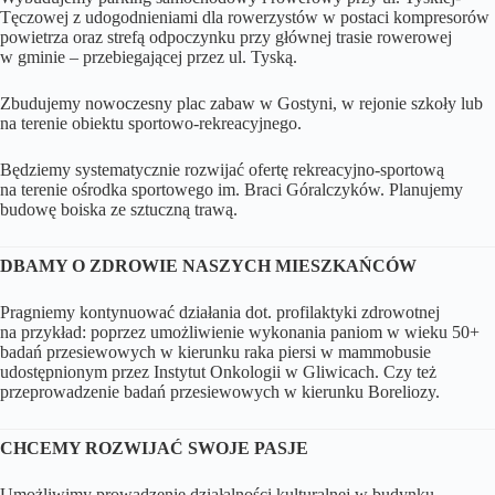
Tęczowej z udogodnieniami dla rowerzystów w postaci kompresorów
powietrza oraz strefą odpoczynku przy głównej trasie rowerowej
w gminie – przebiegającej przez ul. Tyską.
Zbudujemy nowoczesny plac zabaw w Gostyni, w rejonie szkoły lub
na terenie obiektu sportowo-rekreacyjnego.
Będziemy systematycznie rozwijać ofertę rekreacyjno-sportową
na terenie ośrodka sportowego im. Braci Góralczyków. Planujemy
budowę boiska ze sztuczną trawą.
DBAMY O ZDROWIE NASZYCH MIESZKAŃCÓW
Pragniemy kontynuować działania dot. profilaktyki zdrowotnej
na przykład: poprzez umożliwienie wykonania paniom w wieku 50+
badań przesiewowych w kierunku raka piersi w mammobusie
udostępnionym przez Instytut Onkologii w Gliwicach. Czy też
przeprowadzenie badań przesiewowych w kierunku Boreliozy.
CHCEMY ROZWIJAĆ SWOJE PASJE
Umożliwimy prowadzenie działalności kulturalnej w budynku