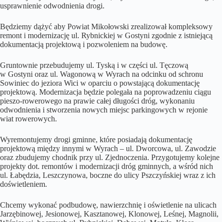
usprawnienie odwodnienia drogi.
Będziemy dążyć aby Powiat Mikołowski zrealizował kompleksowy
remont i modernizację ul. Rybnickiej w Gostyni zgodnie z istniejącą
dokumentacją projektową i pozwoleniem na budowę.
Gruntownie przebudujemy ul. Tyską i w części ul. Tęczową
w Gostyni oraz ul. Wagonową w Wyrach na odcinku od schronu
Sowiniec do jeziora Wici w oparciu o powstającą dokumentację
projektową. Modernizacja będzie polegała na poprowadzeniu ciągu
pieszo-rowerowego na prawie całej długości dróg, wykonaniu
odwodnienia i stworzenia nowych miejsc parkingowych w rejonie
wiat rowerowych.
Wyremontujemy drogi gminne, które posiadają dokumentację
projektową między innymi w Wyrach – ul. Dworcowa, ul. Zawodzie
oraz zbudujemy chodnik przy ul. Zjednoczenia. Przygotujemy kolejne
projekty dot. remontów i modernizacji dróg gminnych, a wśród nich
ul. Łabędzia, Leszczynowa, boczne do ulicy Pszczyńskiej wraz z ich
doświetleniem.
Chcemy wykonać podbudowę, nawierzchnię i oświetlenie na ulicach
Jarzębinowej, Jesionowej, Kasztanowej, Klonowej, Leśnej, Magnolii,