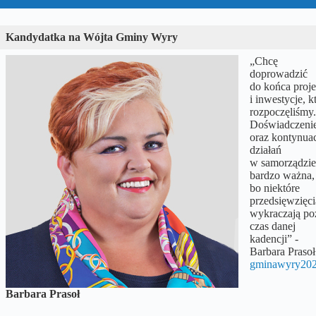
Kandydatka na Wójta Gminy Wyry
„Chcę
doprowadzić
do końca proje
i inwestycje, k
rozpoczęliśmy.
Doświadczeni
oraz kontynua
działań
w samorządzie 
bardzo ważna,
bo niektóre
przedsięwzięci
wykraczają po
czas danej
kadencji” -
Barbara Prasoł
gminawyry202
Barbara Prasoł