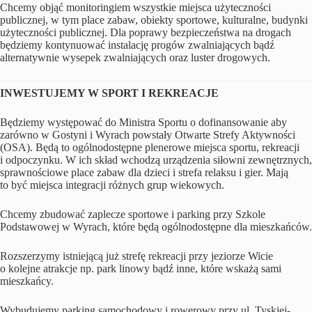
Chcemy objąć monitoringiem wszystkie miejsca użyteczności
publicznej, w tym place zabaw, obiekty sportowe, kulturalne, budynki
użyteczności publicznej. Dla poprawy bezpieczeństwa na drogach
będziemy kontynuować instalację progów zwalniających bądź
alternatywnie wysepek zwalniających oraz luster drogowych.
INWESTUJEMY W SPORT I REKREACJE
Będziemy występować do Ministra Sportu o dofinansowanie aby
zarówno w Gostyni i Wyrach powstały Otwarte Strefy Aktywności
(OSA). Będą to ogólnodostępne plenerowe miejsca sportu, rekreacji
i odpoczynku. W ich skład wchodzą urządzenia siłowni zewnętrznych,
sprawnościowe place zabaw dla dzieci i strefa relaksu i gier. Mają
to być miejsca integracji różnych grup wiekowych.
Chcemy zbudować zaplecze sportowe i parking przy Szkole
Podstawowej w Wyrach, które będą ogólnodostępne dla mieszkańców.
Rozszerzymy istniejącą już strefę rekreacji przy jeziorze Wicie
o kolejne atrakcje np. park linowy bądź inne, które wskażą sami
mieszkańcy.
Wybudujemy parking samochodowy i rowerowy przy ul. Tyskiej-