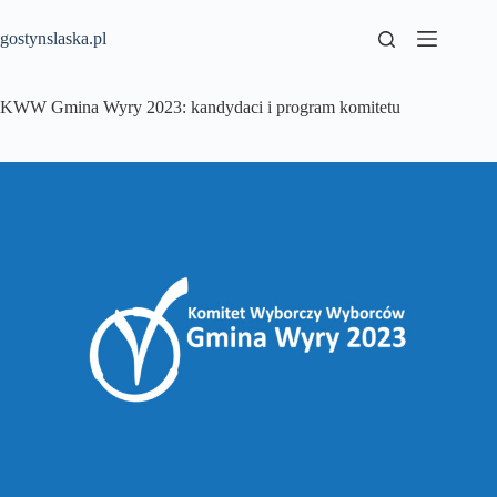
Przejdź
do
gostynslaska.pl
treści
KWW Gmina Wyry 2023: kandydaci i program komitetu