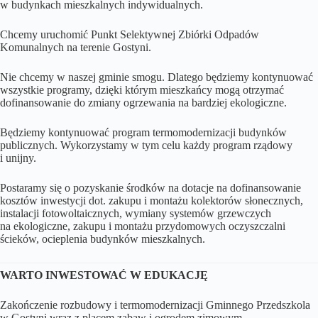
w budynkach mieszkalnych indywidualnych.
Chcemy uruchomić Punkt Selektywnej Zbiórki Odpadów
Komunalnych na terenie Gostyni.
Nie chcemy w naszej gminie smogu. Dlatego będziemy kontynuować
wszystkie programy, dzięki którym mieszkańcy mogą otrzymać
dofinansowanie do zmiany ogrzewania na bardziej ekologiczne.
Będziemy kontynuować program termomodernizacji budynków
publicznych. Wykorzystamy w tym celu każdy program rządowy
i unijny.
Postaramy się o pozyskanie środków na dotacje na dofinansowanie
kosztów inwestycji dot. zakupu i montażu kolektorów słonecznych,
instalacji fotowoltaicznych, wymiany systemów grzewczych
na ekologiczne, zakupu i montażu przydomowych oczyszczalni
ścieków, ocieplenia budynków mieszkalnych.
WARTO INWESTOWAĆ W EDUKACJĘ
Zakończenie rozbudowy i termomodernizacji Gminnego Przedszkola
w Gostyni wraz z placem zabaw i ogrodem zimowym.