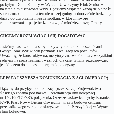
po byłym Domu Kultury w Wyrach. Utworzymy Klub Senior +
na terenie miejscowości Wyry. Będziemy wspierać każdą działalności
społeczno-kulturalną na terenie naszej gminy. Jednocześnie będziemy
dążyć do utworzenia miejsca spotkań, w którym swoje
zainteresowania i pasje będzie rozwijać młodzież naszej Gminy.
CHCEMY ROZMAWIAĆ I SIĘ DOGADYWAĆ
Jesteśmy nastawieni na stały i aktywny kontakt z mieszkańcami
Gostyni oraz Wyr w celu poznania i realizacji ich postulatów.
Uważamy, że konstruktywna, merytoryczna współpraca z wszystkimi
radnymi na rzecz realizacji ważnych dla całej Gminy przedsięwzięć
jest kluczem do sukcesu naszej małej ojczyzny.
LEPSZA I SZYBSZA KOMUNIKACJA Z AGLOMERACJĄ
Dążymy do przyjęcia do realizacji przez Zarząd Województwa
śląskiego zadania pod nazwą „Rewitalizacja linii kolejowej
nr 140/169/179/885, połączenia: Orzesze Jaśkowice-Tychy-Baraniec-
KWK Piast-Nowy Bieruń-Oświęcim” wraz z budową centrum
przesiadkowego w rejonie skrzyżowania ul. Pszczyńskiej w Wyrach
i linii kolejowej.