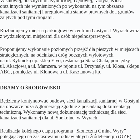
Wiśniowej, bocznych ul. Rybnickiej, Dębowej, Motyla, Kłosa
oraz innych nie wymienionych po wykonaniu na tym obszarze
kanalizacji sanitarnej i uregulowaniu stanów prawnych dot. gruntów
zajętych pod tymi drogami.
Rozbudujemy miejsca parkingowe w centrum Gostyni. I Wyrach wraz
z wydzielonymi miejscami dla osób niepełnosprawnych.
Proponujemy wykonanie poziomych przejść dla pieszych w miejscach
strategicznych, na odcinkach dróg bocznych wylotowych
na ul. Rybnicką np. sklep Elvo, restauracja Stara Chata, pomiędzy
ul. Akacjową a ul. Mamzera. w rejonie ul. Drzymały, ul. Kłosa, sklepu
ABC, pomiędzy ul. Klonową a ul. Kasztanową itp.
DBAMY O ŚRODOWISKO
Będziemy kontynuować budowę sieci kanalizacji sanitarnej w Gostyni
na obszarze poza Aglomeracją zgodnie z posiadaną dokumentacją
techniczną. Wykonamy nową dokumentację techniczną dla sieci
kanalizacji sanitarnej dla ul. Spokojnej w Wyrach.
Realizacja kolejnego etapu programu „Słoneczna Gmina Wyry”
polegającego na zastosowaniu odnawialnych źródeł energii (OZE)