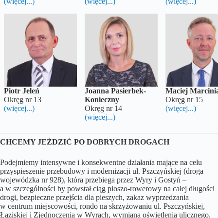
(więcej...)
(więcej...)
(więcej...)
Piotr Jeleń
Joanna Pasierbek-
Maciej Marcini
Okręg nr 13
Konieczny
Okręg nr 15
(więcej...)
Okręg nr 14
(więcej...)
(więcej...)
CHCEMY JEŹDZIĆ PO DOBRYCH DROGACH
Podejmiemy intensywne i konsekwentne działania mające na celu
przyspieszenie przebudowy i modernizacji ul. Pszczyńskiej (droga
wojewódzka nr 928), która przebiega przez Wyry i Gostyń –
a w szczególności by powstał ciąg pioszo-rowerowy na całej długości
drogi, bezpieczne przejścia dla pieszych, zakaz wyprzedzania
w centrum miejscowości, rondo na skrzyżowaniu ul. Pszczyńskiej,
Łaziskiej i Zjednoczenia w Wyrach, wymiana oświetlenia ulicznego,