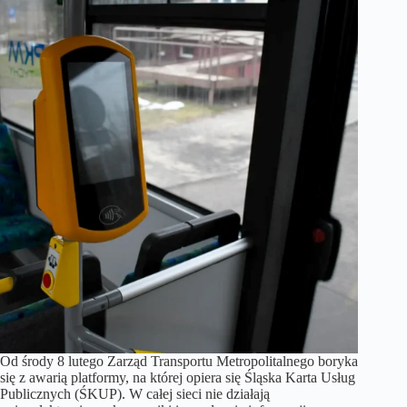
Od środy 8 lutego Zarząd Transportu Metropolitalnego boryka
się z awarią platformy, na której opiera się Śląska Karta Usług
Publicznych (ŚKUP). W całej sieci nie działają