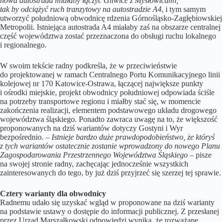
nowa autostrada miałaby łączyć Gliwice z Mysłowicami,
tak by odciążyć ruch tranzytowy na autostradzie A4
, i tym samym
utworzyć południową obwodnicę rdzenia Górnośląsko-Zagłębiowskiej
Metropolii. Istniejąca autostrada A4 miałaby zaś na obszarze centralnej
część województwa zostać przeznaczona do obsługi ruchu lokalnego
i regionalnego.
W swoim tekście radny podkreśla, że w przeciwieństwie
do projektowanej w ramach Centralnego Portu Komunikacyjnego linii
kolejowej nr 170 Katowice-Ostrawa, łączącej największe punkty
i ośrodki miejskie, projekt obwodnicy południowej odpowiada ściśle
na potrzeby transportowe regionu i miałby stać się, w momencie
zakończenia realizacji, elementem podstawowego układu drogowego
województwa śląskiego. Ponadto zawraca uwagę na to, że większość
proponowanych na dziś wariantów dotyczy Gostyni i Wyr
bezpośrednio. –
Istnieje bardzo duże prawdopodobieństwo, że któryś
z tych wariantów ostatecznie zostanie wprowadzony do nowego Planu
Zagospodarowania Przestrzennego Województwa Śląskiego
– pisze
na swojej stronie radny, zachęcając jednocześnie wszystkich
zainteresowanych do tego, by już dziś przyjrzeć się szerzej tej sprawie.
Cztery warianty dla obwodnicy
Radnemu udało się uzyskać wgląd w proponowane na dziś warianty
na podstawie ustawy o dostępie do informacji publicznej. Z przesłanej
przez Urząd Marszałkowski odpowiedzi wynika, że rozważane