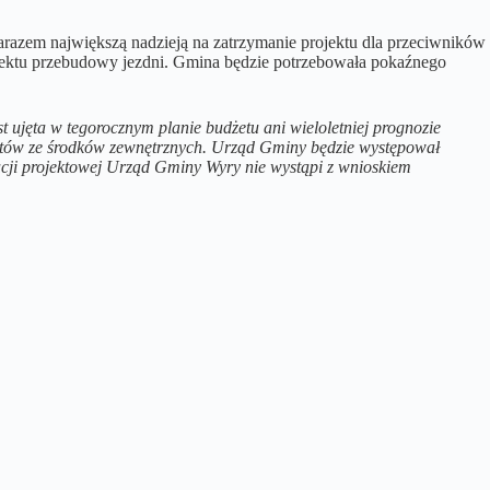
 zarazem największą nadzieją na zatrzymanie projektu dla przeciwników
rojektu przebudowy jezdni. Gmina będzie potrzebowała pokaźnego
st ujęta w tegorocznym planie budżetu ani wieloletniej prognozie
jektów ze środków zewnętrznych. Urząd Gminy będzie występował
cji projektowej Urząd Gminy Wyry nie wystąpi z wnioskiem