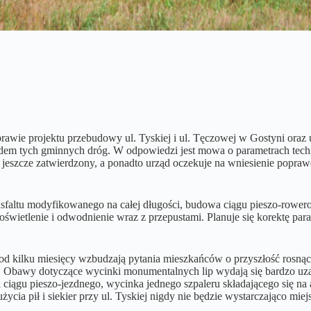
ie projektu przebudowy ul. Tyskiej i ul. Tęczowej w Gostyni oraz u
lędem tych gminnych dróg. W odpowiedzi jest mowa o parametrach tec
est jeszcze zatwierdzony, a ponadto urząd oczekuje na wniesienie pop
sfaltu modyfikowanego na całej długości, budowa ciągu pieszo-rower
ym oświetlenie i odwodnienie wraz z przepustami. Planuje się korekt
 od kilku miesięcy wzbudzają pytania mieszkańców o przyszłość rosnąc
ję. Obawy dotyczące wycinki monumentalnych lip wydają się bardzo uz
iągu pieszo-jezdnego, wycinka jednego szpaleru składającego się na al
 użycia pił i siekier przy ul. Tyskiej nigdy nie będzie wystarczająco