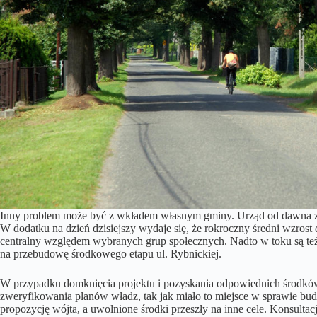
Inny problem może być z wkładem własnym gminy. Urząd od dawna zdaj
W dodatku na dzień dzisiejszy wydaje się, że rokroczny średni wzro
centralny względem wybranych grup społecznych. Nadto w toku są też i
na przebudowę środkowego etapu ul. Rybnickiej.
W przypadku domknięcia projektu i pozyskania odpowiednich środków
zweryfikowania planów władz, tak jak miało to miejsce w sprawie
propozycję wójta, a uwolnione środki przeszły na inne cele. Konsult