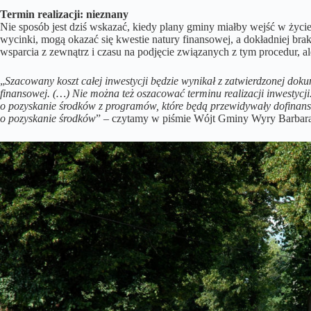
Termin realizacji: nieznany
Nie sposób jest dziś wskazać, kiedy plany gminy miałby wejść w życie.
wycinki, mogą okazać się kwestie natury finansowej, a dokładniej br
wsparcia z zewnątrz i czasu na podjęcie związanych z tym procedur, ale
„
Szacowany koszt całej inwestycji będzie wynikał z zatwierdzonej doku
finansowej. (…) Nie można też oszacować terminu realizacji inwestyc
o pozyskanie środków z programów, które będą przewidywały dofinans
o pozyskanie środków
” – czytamy w piśmie Wójt Gminy Wyry Barbara 