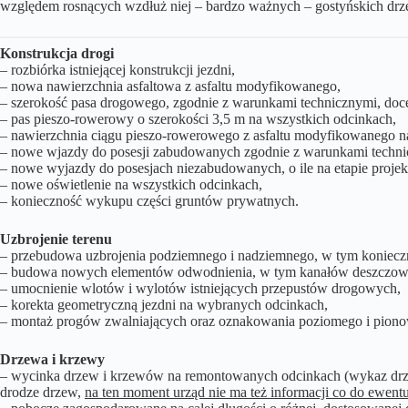
względem rosnących wzdłuż niej – bardzo ważnych – gostyńskich drzew
Konstrukcja drogi
– rozbiórka istniejącej konstrukcji jezdni,
– nowa nawierzchnia asfaltowa z asfaltu modyfikowanego,
– szerokość pasa drogowego, zgodnie z warunkami technicznymi, docel
– pas pieszo-rowerowy o szerokości 3,5 m na wszystkich odcinkach,
– nawierzchnia ciągu pieszo-rowerowego z asfaltu modyfikowanego na 
– nowe wjazdy do posesji zabudowanych zgodnie z warunkami techni
– nowe wyjazdy do posesjach niezabudowanych, o ile na etapie projekto
– nowe oświetlenie na wszystkich odcinkach,
– konieczność wykupu części gruntów prywatnych.
Uzbrojenie terenu
– przebudowa uzbrojenia podziemnego i nadziemnego, w tym konieczn
– budowa nowych elementów odwodnienia, w tym kanałów deszczowyc
– umocnienie wlotów i wylotów istniejących przepustów drogowych,
– korekta geometryczną jezdni na wybranych odcinkach,
– montaż progów zwalniających oraz oznakowania poziomego i pion
Drzewa i krzewy
– wycinka drzew i krzewów na remontowanych odcinkach (wykaz drzew
drodze drzew,
na ten moment urząd nie ma też informacji co do ewent