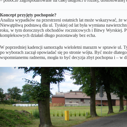
– pobocze zagospodarowane na całej długości o różnej, dostosowanej d
Koncept przyjęty pochopnie?
Analiza wypadków na przestrzeni ostatnich lat może wskazywać, że w 
Niewątpliwą podstawą dla ul. Tyskiej od lat była wymiana nawierzchn
roku, w tym dorocznych obchodów rocznicowych i Bitwy Wyrskiej. Pr
kompleksowych działań długo pozostawały bez echa.
W poprzedniej kadencji samorządu wieloletni marazm w sprawie ul. Ty
po wyborach zaczął opowiadać się po stronie wójta. Być może dlatego,
wspomnianemu radnemu, mogła to być decyzja zbyt pochopna i – w dł