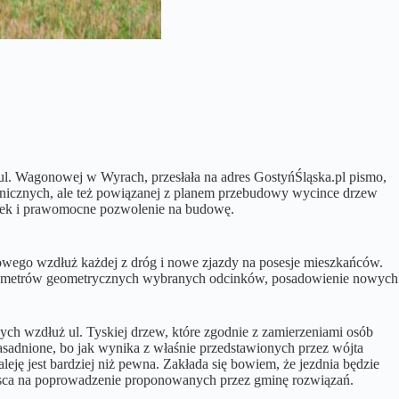
l. Wagonowej w Wyrach, przesłała na adres GostyńŚląska.pl pismo,
hnicznych, ale też powiązanej z planem przebudowy wycince drzew
rawek i prawomocne pozwolenie na budowę.
owego wzdłuż każdej z dróg i nowe zjazdy na posesje mieszkańców.
ę parametrów geometrycznych wybranych odcinków, posadowienie nowych
ych wzdłuż ul. Tyskiej drzew, które zgodnie z zamierzeniami osób
asadnione, bo jak wynika z właśnie przedstawionych przez wójta
eję jest bardziej niż pewna. Zakłada się bowiem, że jezdnia będzie
 miejsca na poprowadzenie proponowanych przez gminę rozwiązań.