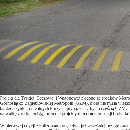
Projekt dla Tyskiej, Tęczowej i Wagonowej zlecono ze środków Metr
Górnośląsko-Zagłebiowskiej Metropolii (GZM), która nie miała wię
bardzo szybkich i realnych korzyści płynących z bycia częścią GZM. J
na walkę z niską emisją, promuje projekty termomodernizacji budy
W pierwszej edycji zrealizowano więc dwa już wcześniej przygotowan