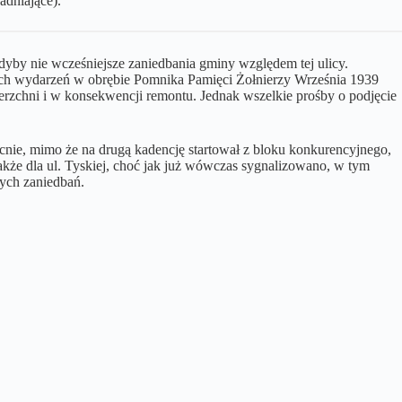
adniające).
dyby nie wcześniejsze zaniedbania gminy względem tej ulicy.
nnych wydarzeń w obrębie Pomnika Pamięci Żołnierzy Września 1939
zchni i w konsekwencji remontu. Jednak wszelkie prośby o podjęcie
cnie, mimo że na drugą kadencję startował z bloku konkurencyjnego,
akże dla ul. Tyskiej, choć jak już wówczas sygnalizowano, w tym
ych zaniedbań.