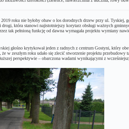
o możliwości szerokości (zieleńce, nawierzchnia z tłucznia, rowy odw
2019 roku nie byłoby obaw o los dorodnych drzew przy ul. Tyskiej, g
i drogi, która stanowi najistotniejszy korytarz obsługi ważnych gmi
zez tak pełnioną funkcję od dawna wymagała projektu wymiany nawier
skiej głośno krytykował jeden z radnych z centrum Gostyni, który obe
 że w zeszłym roku udało się zlecić stworzenie projektu przebudowy t
uższej perspektywie – obarczona wadami wynikającymi z wcześniejsz