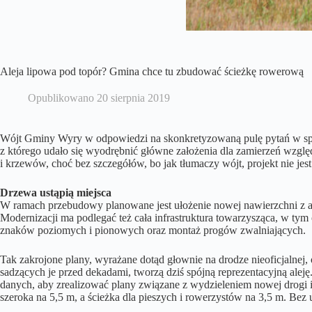
Aleja lipowa pod topór? Gmina chce tu zbudować ścieżkę rowerową
Opublikowano
20 sierpnia 2019
Wójt Gminy Wyry w odpowiedzi na skonkretyzowaną pulę pytań w spraw
z którego udało się wyodrębnić główne założenia dla zamierzeń wzg
i krzewów, choć bez szczegółów, bo jak tłumaczy wójt, projekt nie j
Drzewa ustąpią miejsca
W ramach przebudowy planowane jest ułożenie nowej nawierzchni z a
Modernizacji ma podlegać też cała infrastruktura towarzysząca, w t
znaków poziomych i pionowych oraz montaż progów zwalniających.
Tak zakrojone plany, wyrażane dotąd głownie na drodze nieoficjalnej,
sadzących je przed dekadami, tworzą dziś spójną reprezentacyjną ale
danych, aby zrealizować plany związane z wydzieleniem nowej drogi i c
szeroka na 5,5 m, a ścieżka dla pieszych i rowerzystów na 3,5 m. Bez