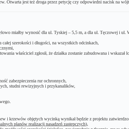
. Otwarta jest też droga przez petycję czy odpowiedni nacisk na wójt
owo miałby wynosić dla ul. Tyskiej – 5,5 m, a dla ul. Tęczowej i ul.
całej szerokości i długości, na wszystkich odcinkach,
cznymi,
wania właściciel zgłosił, że działka zostanie zabudowana i wskazał lo
ość zabezpieczenia rur ochronnych,
h, studni rewizyjnych i przykanalików,
owego.
 i krzewów objętych wycinką wynikał będzie z projektu zatwierdzone
ualnych planów realizacji nasadzeń zastępczych
),