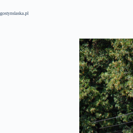
Przejdź
do
treści
gostynslaska.pl