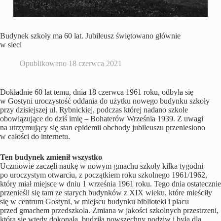
Budynek szkoły ma 60 lat. Jubileusz świętowano głównie
w sieci
Opublikowano
18 czerwca 2021
Dokładnie 60 lat temu, dnia 18 czerwca 1961 roku, odbyła się
w Gostyni uroczystość oddania do użytku nowego budynku szkoły
przy dzisiejszej ul. Rybnickiej, podczas której nadano szkole
obowiązujące do dziś imię – Bohaterów Września 1939. Z uwagi
na utrzymujący się stan epidemii obchody jubileuszu przeniesiono
w całości do internetu.
Ten budynek zmienił wszystko
Uczniowie zaczęli naukę w nowym gmachu szkoły kilka tygodni
po uroczystym otwarciu, z początkiem roku szkolnego 1961/1962,
który miał miejsce w dniu 1 września 1961 roku. Tego dnia ostatecznie
przenieśli się tam ze starych budynków z XIX wieku, które mieściły
się w centrum Gostyni, w miejscu budynku biblioteki i placu
przed gmachem przedszkola. Zmiana w jakości szkolnych przestrzeni,
która się wtedy dokonała, budziła powszechny podziw i była dla