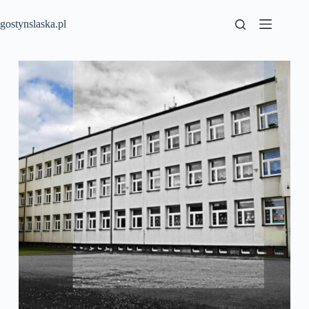
Przejdź
do
gostynslaska.pl
treści