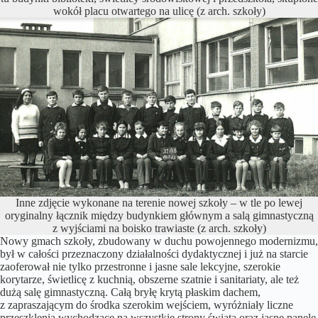
wokół placu otwartego na ulicę (z arch. szkoły)
Inne zdjęcie wykonane na terenie nowej szkoły – w tle po lewej
oryginalny łącznik między budynkiem głównym a salą gimnastyczną
z wyjściami na boisko trawiaste (z arch. szkoły)
Nowy gmach szkoły, zbudowany w duchu powojennego modernizmu,
był w całości przeznaczony działalności dydaktycznej i już na starcie
zaoferował nie tylko przestronne i jasne sale lekcyjne, szerokie
korytarze, świetlicę z kuchnią, obszerne szatnie i sanitariaty, ale też
dużą salę gimnastyczną. Całą bryłę krytą płaskim dachem,
z zapraszającym do środka szerokim wejściem, wyróżniały liczne
przeszklenia wychodzące na wszystkie strony świata oraz jasne panele