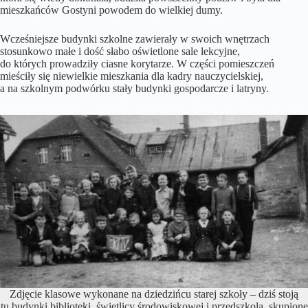
mieszkańców Gostyni powodem do wielkiej dumy.
Wcześniejsze budynki szkolne zawierały w swoich wnętrzach
stosunkowo małe i dość słabo oświetlone sale lekcyjne,
do których prowadziły ciasne korytarze. W części pomieszczeń
mieściły się niewielkie mieszkania dla kadry nauczycielskiej,
a na szkolnym podwórku stały budynki gospodarcze i latryny.
Zdjęcie klasowe wykonane na dziedzińcu starej szkoły – dziś stoją
tu budynki biblioteki, świetlicy środowiskowej i przedszkola, skupione