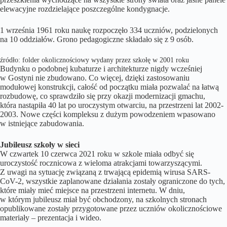
elewacyjne rozdzielające poszczególne kondygnacje.
1 września 1961 roku naukę rozpoczęło 334 uczniów, podzielonych
na 10 oddziałów. Grono pedagogiczne składało się z 9 osób.
źródło: folder okolicznościowy wydany przez szkołę w 2001 roku
Budynku o podobnej kubaturze i architekturze nigdy wcześniej
w Gostyni nie zbudowano. Co więcej, dzięki zastosowaniu
modułowej konstrukcji, całość od początku miała pozwalać na łatwą
rozbudowę, co sprawdziło się przy okazji modernizacji gmachu,
która nastąpiła 40 lat po uroczystym otwarciu, na przestrzeni lat 2002-
2003. Nowe części kompleksu z dużym powodzeniem wpasowano
w istniejące zabudowania.
Jubileusz szkoły w sieci
W czwartek 10 czerwca 2021 roku w szkole miała odbyć się
uroczystość rocznicowa z wieloma atrakcjami towarzyszącymi.
Z uwagi na sytuację związaną z trwającą epidemią wirusa SARS-
CoV-2, wszystkie zaplanowane działania zostały ograniczone do tych,
które miały mieć miejsce na przestrzeni internetu. W dniu,
w którym jubileusz miał być obchodzony, na szkolnych stronach
opublikowane zostały przygotowane przez uczniów okolicznościowe
materiały – prezentacja i wideo.