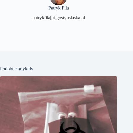
Patryk Fila
patrykfila[at]gostynslaska.pl
Podobne artykuły