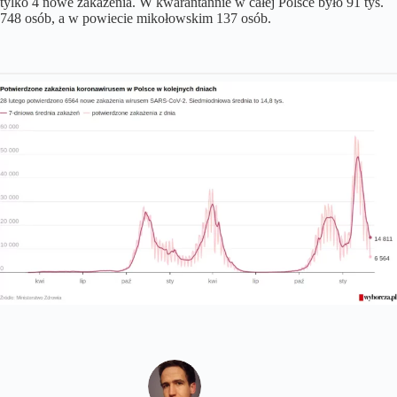
tylko 4 nowe zakażenia. W kwarantannie w całej Polsce było 91 tys.
748 osób, a w powiecie mikołowskim 137 osób.