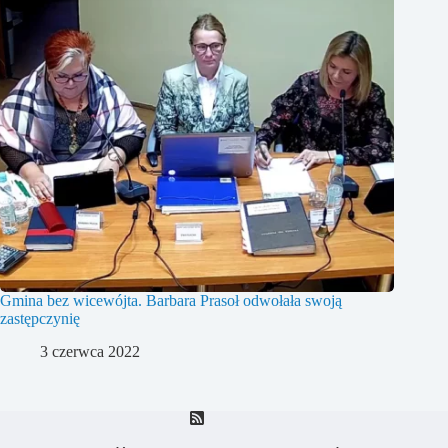
Gmina bez wicewójta. Barbara Prasoł odwołała swoją
zastępczynię
3 czerwca 2022