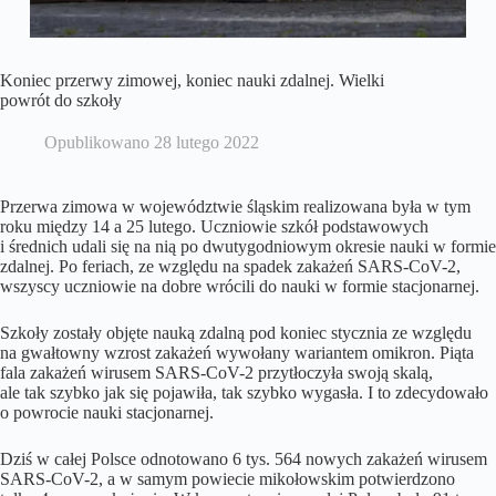
Koniec przerwy zimowej, koniec nauki zdalnej. Wielki
powrót do szkoły
Opublikowano
28 lutego 2022
Przerwa zimowa w województwie śląskim realizowana była w tym
roku między 14 a 25 lutego. Uczniowie szkół podstawowych
i średnich udali się na nią po dwutygodniowym okresie nauki w formie
zdalnej. Po feriach, ze względu na spadek zakażeń SARS-CoV-2,
wszyscy uczniowie na dobre wrócili do nauki w formie stacjonarnej.
Szkoły zostały objęte nauką zdalną pod koniec stycznia ze względu
na gwałtowny wzrost zakażeń wywołany wariantem omikron. Piąta
fala zakażeń wirusem SARS-CoV-2 przytłoczyła swoją skalą,
ale tak szybko jak się pojawiła, tak szybko wygasła. I to zdecydowało
o powrocie nauki stacjonarnej.
Dziś w całej Polsce odnotowano 6 tys. 564 nowych zakażeń wirusem
SARS-CoV-2, a w samym powiecie mikołowskim potwierdzono