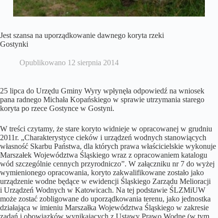
Jest szansa na uporządkowanie dawnego koryta rzeki
Gostynki
Opublikowano
12 sierpnia 2014
25 lipca do Urzędu Gminy Wyry wpłynęła odpowiedź na wniosek
pana radnego Michała Kopańskiego w sprawie utrzymania starego
koryta po rzece Gostynce w Gostyni.
W treści czytamy, że stare koryto widnieje w opracowanej w grudniu
2011r. „Charakterystyce cieków i urządzeń wodnych stanowiących
własność Skarbu Państwa, dla których prawa właścicielskie wykonuje
Marszałek Województwa Śląskiego wraz z opracowaniem katalogu
wód szczególnie cennych przyrodniczo”. W załączniku nr 7 do wyżej
wymienionego opracowania, koryto zakwalifikowane zostało jako
urządzenie wodne będące w ewidencji Śląskiego Zarządu Melioracji
i Urządzeń Wodnych w Katowicach. Na tej podstawie ŚLZMiUW
może zostać zobligowane do uporządkowania terenu, jako jednostka
działająca w imieniu Marszałka Województwa Śląskiego w zakresie
zadań i obowiązków wynikających z Ustawy Prawo Wodne (w tym