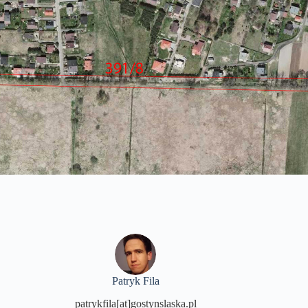
Patryk Fila
patrykfila[at]gostynslaska.pl