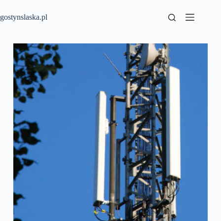
Przejdź
do
gostynslaska.pl
treści