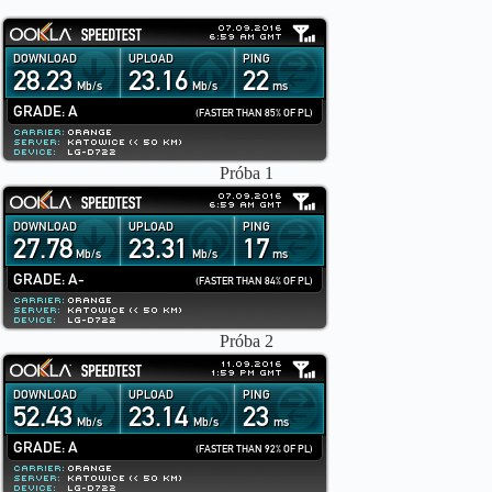
Próba 1
Próba
2