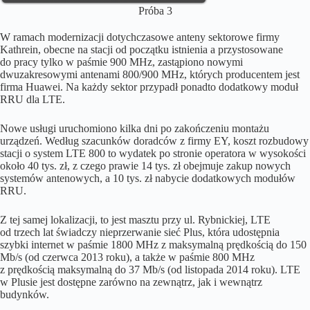
Próba
3
W ramach modernizacji dotychczasowe anteny sektorowe firmy
Kathrein, obecne na stacji od początku istnienia a przystosowane
do pracy tylko w paśmie 900 MHz, zastąpiono nowymi
dwuzakresowymi antenami 800/900 MHz, których producentem jest
firma Huawei. Na każdy sektor przypadł ponadto dodatkowy moduł
RRU dla LTE.
Nowe usługi uruchomiono kilka dni po zakończeniu montażu
urządzeń. Według szacunków doradców z firmy EY, koszt rozbudowy
stacji o system LTE 800 to wydatek po stronie operatora w wysokości
około 40 tys. zł, z czego prawie 14 tys. zł obejmuje zakup nowych
systemów antenowych, a 10 tys. zł nabycie dodatkowych modułów
RRU.
Z tej samej lokalizacji, to jest masztu przy ul. Rybnickiej, LTE
od trzech lat świadczy nieprzerwanie sieć Plus, która udostępnia
szybki internet w paśmie 1800 MHz z maksymalną prędkością do 150
Mb/s (od czerwca 2013 roku), a także w paśmie 800 MHz
z prędkością maksymalną do 37 Mb/s (od listopada 2014 roku). LTE
w Plusie jest dostępne zarówno na zewnątrz, jak i wewnątrz
budynków.