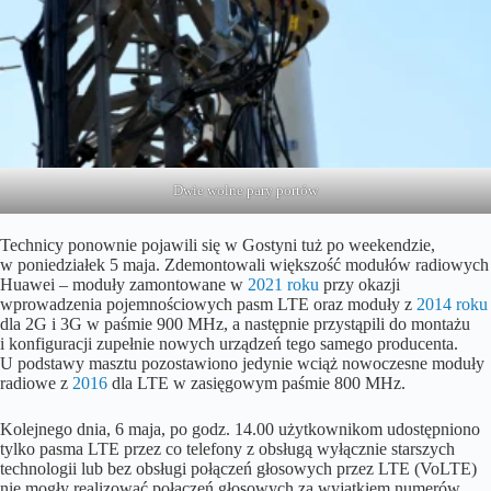
Dwie wolne pary portów
Technicy ponownie pojawili się w Gostyni tuż po weekendzie,
w poniedziałek 5 maja. Zdemontowali większość modułów radiowych
Huawei – moduły zamontowane w
2021 roku
przy okazji
wprowadzenia pojemnościowych pasm LTE oraz moduły z
2014 roku
dla 2G i 3G w paśmie 900 MHz, a następnie przystąpili do montażu
i konfiguracji zupełnie nowych urządzeń tego samego producenta.
U podstawy masztu pozostawiono jedynie wciąż nowoczesne moduły
radiowe z
2016
dla LTE w zasięgowym paśmie 800 MHz.
Kolejnego dnia, 6 maja, po godz. 14.00 użytkownikom udostępniono
tylko pasma LTE przez co telefony z obsługą wyłącznie starszych
technologii lub bez obsługi połączeń głosowych przez LTE (VoLTE)
nie mogły realizować połączeń głosowych za wyjątkiem numerów