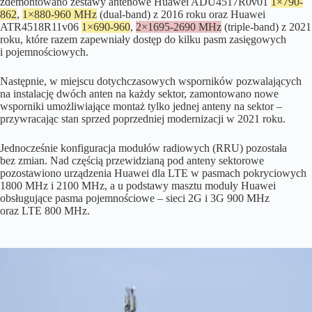
zdemontowano zestawy antenowe Huawei ADU4517R0v01
1×790-
862
,
1×880-960 MHz
(dual-band) z 2016 roku oraz Huawei
ATR4518R11v06
1×690-960
,
2×1695-2690 MHz
(triple-band) z 2021
roku, które razem zapewniały dostęp do kilku pasm zasięgowych
i pojemnościowych.
Następnie, w miejscu dotychczasowych wsporników pozwalających
na instalację dwóch anten na każdy sektor, zamontowano nowe
wsporniki umożliwiające montaż tylko jednej anteny na sektor –
przywracając stan sprzed poprzedniej modernizacji w 2021 roku.
Jednocześnie konfiguracja modułów radiowych (RRU) pozostała
bez zmian. Nad częścią przewidzianą pod anteny sektorowe
pozostawiono urządzenia Huawei dla LTE w pasmach pokryciowych
1800 MHz i 2100 MHz, a u podstawy masztu moduły Huawei
obsługujące pasma pojemnościowe – sieci 2G i 3G 900 MHz
oraz LTE 800 MHz.