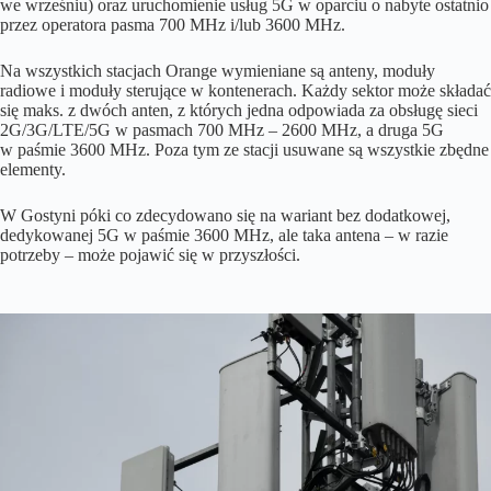
we wrześniu) oraz uruchomienie usług 5G w oparciu o nabyte ostatnio
przez operatora pasma 700 MHz i/lub 3600 MHz.
Na wszystkich stacjach Orange wymieniane są anteny, moduły
radiowe i moduły sterujące w kontenerach. Każdy sektor może składać
się maks. z dwóch anten, z których jedna odpowiada za obsługę sieci
2G/3G/LTE/5G w pasmach 700 MHz – 2600 MHz, a druga 5G
w paśmie 3600 MHz. Poza tym ze stacji usuwane są wszystkie zbędne
elementy.
W Gostyni póki co zdecydowano się na wariant bez dodatkowej,
dedykowanej 5G w paśmie 3600 MHz, ale taka antena – w razie
potrzeby – może pojawić się w przyszłości.