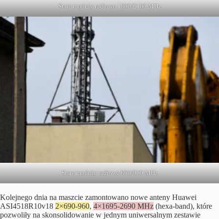
Stare moduły radiowe 1800/2100 MHz
Stare moduły radiowe 800/900 MHz
Kolejnego dnia na maszcie zamontowano nowe anteny Huawei
ASI4518R10v18
2×690-960
,
4×1695-2690 MHz
(hexa-band), które
pozwoliły na skonsolidowanie w jednym uniwersalnym zestawie