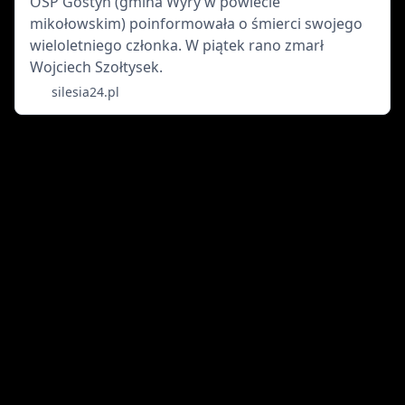
OSP Gostyń (gmina Wyry w powiecie
mikołowskim) poinformowała o śmierci swojego
wieloletniego członka. W piątek rano zmarł
Wojciech Szołtysek.
silesia24.pl