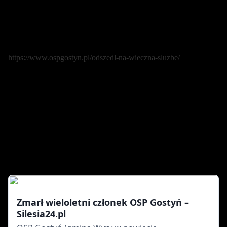
https://www.ospgostyn.pl/odszedl-na-wieczna-sluzbe/
Zmarł wieloletni członek OSP Gostyń –
Silesia24.pl