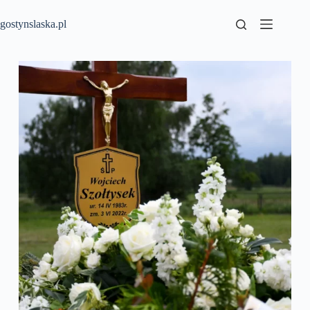
Przejdź
do
gostynslaska.pl
treści