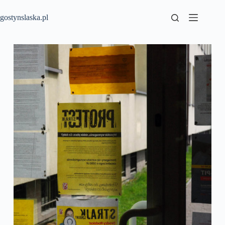
Przejdź
do
gostynslaska.pl
treści