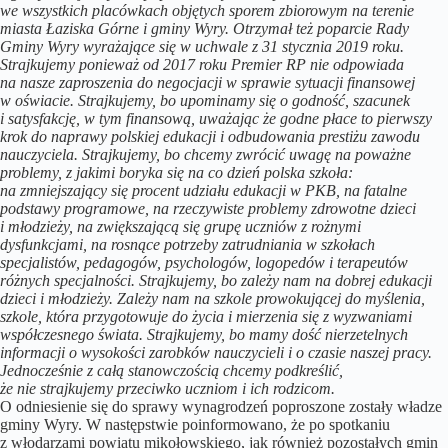
we wszystkich placówkach objętych sporem zbiorowym na terenie
miasta Łaziska Górne i gminy Wyry. Otrzymał też poparcie Rady
Gminy Wyry wyrażające się w uchwale z 31 stycznia 2019 roku.
Strajkujemy ponieważ od 2017 roku Premier RP nie odpowiada
na nasze zaproszenia do negocjacji w sprawie sytuacji finansowej
w oświacie. Strajkujemy, bo upominamy się o godność, szacunek
i satysfakcję, w tym finansową, uważając że godne płace to pierwszy
krok do naprawy polskiej edukacji i odbudowania prestiżu zawodu
nauczyciela. Strajkujemy, bo chcemy zwrócić uwagę na poważne
problemy, z jakimi boryka się na co dzień polska szkoła:
na zmniejszający się procent udziału edukacji w PKB, na fatalne
podstawy programowe, na rzeczywiste problemy zdrowotne dzieci
i młodzieży, na zwiększającą się grupę uczniów z rożnymi
dysfunkcjami, na rosnące potrzeby zatrudniania w szkołach
specjalistów, pedagogów, psychologów, logopedów i terapeutów
różnych specjalności. Strajkujemy, bo zależy nam na dobrej edukacji
dzieci i młodzieży. Zależy nam na szkole prowokującej do myślenia,
szkole, która przygotowuje do życia i mierzenia się z wyzwaniami
współczesnego świata. Strajkujemy, bo mamy dość nierzetelnych
informacji o wysokości zarobków nauczycieli i o czasie naszej pracy.
Jednocześnie z całą stanowczością chcemy podkreślić,
że nie strajkujemy przeciwko uczniom i ich rodzicom.
O odniesienie się do sprawy wynagrodzeń poproszone zostały władze
gminy Wyry. W następstwie poinformowano, że po spotkaniu
z włodarzami powiatu mikołowskiego, jak również pozostałych gmin