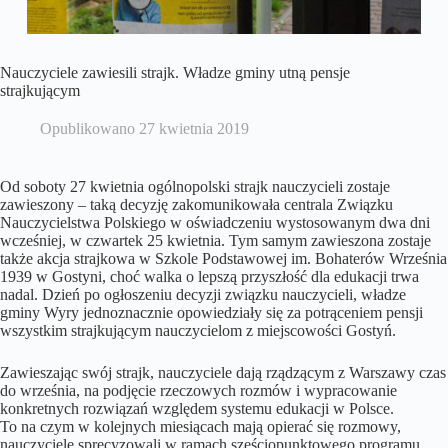
Nauczyciele zawiesili strajk. Władze gminy utną pensje
strajkującym
Opublikowano
27 kwietnia 2019
Od soboty 27 kwietnia ogólnopolski strajk nauczycieli zostaje
zawieszony – taką decyzję zakomunikowała centrala Związku
Nauczycielstwa Polskiego w oświadczeniu wystosowanym dwa dni
wcześniej, w czwartek 25 kwietnia. Tym samym zawieszona zostaje
także akcja strajkowa w Szkole Podstawowej im. Bohaterów Września
1939 w Gostyni, choć walka o lepszą przyszłość dla edukacji trwa
nadal. Dzień po ogłoszeniu decyzji związku nauczycieli, władze
gminy Wyry jednoznacznie opowiedziały się za potrąceniem pensji
wszystkim strajkującym nauczycielom z miejscowości Gostyń.
Zawieszając swój strajk, nauczyciele dają rządzącym z Warszawy czas
do września, na podjęcie rzeczowych rozmów i wypracowanie
konkretnych rozwiązań względem systemu edukacji w Polsce.
To na czym w kolejnych miesiącach mają opierać się rozmowy,
nauczyciele sprecyzowali w ramach sześciopunktowego programu