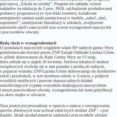
pod nazwą „Szkoła na szóstkę”. Program ten zakłada: wzrost
nakładów na edukację do 5 proc. PKB, odchudzenie przeładowanej
podstawy programowej (w tym lekki tornister), kształcenie
umiejętności zamiast nauki pamięciowej w modelu „zakuć, zdać,
zapomnieć”, zmniejszenie biurokracji w szkołach, zwiększenie
autonomii szkół i nauczycieli oraz wzrost wynagrodzeń nauczycieli
i pracowników oświaty.
Będą cięcia w wynagrodzeniach
O postulatach nauczycieli względem władz RP radnych gminy Wyry
poinformowała również prezes ZNP Zarząd Oddziału Łaziska Górne,
w piśmie skierowanym do Rady Gminy Wyry na VI sesję,
która odbyła się w piątek 26 kwietnia. Szefowa lokalnych struktur
związkowych zwróciła się w nim ponadto z prośbą do radnych,
o poparcie wniosku ZNP Łaziska Górne skierowanego do dyrektorów
szkół i przedszkoli, w tym dyrektora szkoły w Gostyni, o podjecie
wszelkich możliwych i prawnie dopuszczalnych działań
umożliwiających wypłatę wszystkim strajkującym nauczycielom
i innym pracownikom oświaty, wynagrodzenia lub innej gratyfikacji
za okres strajku w oświacie.
Nasz protest jest prowadzony w oparciu o ustawę o rozwiązywaniu
sporów zbiorowych oraz uchwał właściwych struktur ZNP – i jest
legalny. Strajk uzyskał poparcie większości pracowników oświaty