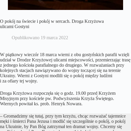
O pokój na świecie i pokój w sercach. Droga Krzyżowa
ulicami Gostyni
Opublikowano
19 marca 2022
W piątkowy wieczór 18 marca wierni z obu gostyńskich parafii wzięli
udział w Drodze Krzyżowej ulicami miejscowości, przemierzając trasę
z jednego kościoła parafialnego do drugiego. W rozważaniach przy
kolejnych stacjach nawiązywano do wojny toczącej się na terenie
Ukrainy. Wierni z Gostyni modlili się o pokój między ludźmi
i za ofiary tej wojny.
Droga Krzyżowa rozpoczęła się o godz. 19.00 przed Krzyżem
Misyjnym przy kościele pw. Podwyższenia Krzyża Świętego.
Wiernych powitał ks. prob. Henryk Nowara.
– Gromadzimy się tutaj, przy tym krzyżu, chcąc rozważać tajemnice
męki i śmierci Pana Jezusa i modlić się szczególnie o pokój, o pokój
na Ukrainie, by Pan Bóg zatrzymał ten dramat wojny. Chcemy się