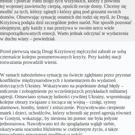
modlić i polecać Panu Bogu tych wszystkich, którzy z powodu
tej wojennej zawieruchy cierpią, opuścili swoje domy. Chcemy się
modlić za tych, którzy zginęli i którzy giną pod gruzami swoich
domów. Obserwując sytuację ostatnich dni rodzi się myśl, że Drogą
Krzyżową podąża dziś szczególnie jeden naród. Nie sposób pozostać
obojętnym, gdy każdy z nas przeżywa w swoim sercu wiele
nieuporządkowanych emocji. Warto jednak odczytać te wydarzenia
w duchu wiary – powiedział.
Przed pierwszą stacją Drogi Krzyżowej mężczyźni zabrali ze sobą
czternaście kolejno ponumerowanych krzyży. Przy każdej stacji
rozważania prowadzili wierni.
W ramach nabożeństwa sytuację na świecie zgłębiano przez pryzmat
konfliktów międzynarodowych z komentarzem do wydarzeń
dotyczących Ukrainy. Wskazywano na popełniane dotąd błędy –
milczenie i zobojętnienie po wcześniejszych przykładach militarnej
agresji. Omawiano sytuację ludności cywilnej Ukrainy, wspominając
kolejne obrazy związane z tocząca się wojną – czołgi, syreny
alarmowe, bomby, śmierć i zniszczenie. Przywoływano cierpienie
matek i dzieci, uchodźców, którzy schronili się przed agresją również
w Gostyni, wskazując, by niesiona im pomoc nie była jedynie
jednorazowa. Nawoływano też do spoglądania wgłąb siebie,
okazywania szacunku bliźniemu w codziennym życiu, a także
prowadzenia nieustannej modlitwy o pokój.