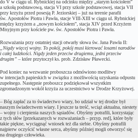
do V w ciągu ul. Rybnickiej na odcinku między „starym kościołem”
a szkołą podstawową, stacja VI przy szkole podstawowej, stacja VII
przy krzyżu przed posesją P. Jeziorskiej – już na terenie parafii
św. Apostołów Piotra i Pawła, stacje VIII-XIII w ciągu ul. Rybnickiej
między krzyżem a „nowym kościołem”, stacja XIV przed Krzyżem
Misyjnym przy kościele pw. św. Apostołów Piotra i Pawła.
Rozważania przy ostatniej stacji otwarły słowa św. Jana Pawła II:
„Nigdy więcej wojny. To pokój, pokój musi kierować losami narodów
i całej ludzkości. Nigdy jeden przeciw drugiemu, jedni przeciw
drugim”
– które przytoczył ks. prob. Zdzisław Pławecki.
Pod koniec na wezwanie proboszcza odmówiono modlitwy
w intencjach papieskich w związku z możliwością uzyskania odpustu
zupełnego. Następnie proboszcz podziękował wszystkim
zgromadzonym wokół krzyża za uczestnictwo w Drodze Krzyżowej.
– Bóg zapłać za to świadectwo wiary, bo udział w tej drodze był
naszym świadectwem wiary. I jeszcze ta treść, wciąż aktualna, niestety
– wojny i cierpienia naszych sąsiadów. Obyśmy potrafili, korzystając
z tych słów [przekazanych w rozważaniach – przyp. red], które były
takie piękne, wyciągnąć wniosek też dla siebie. Obyśmy potrafili
najpierw oczyścić własne serca, abyśmy później mogli otworzyć się
na drugiego człowieka.