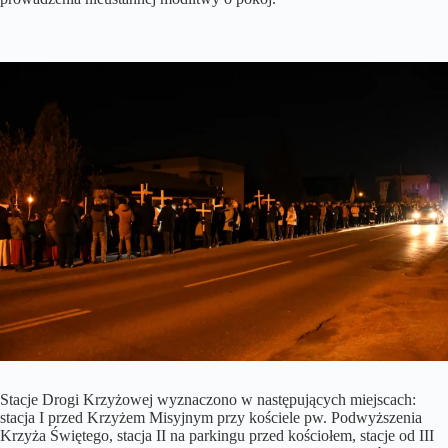
Stacje Drogi Krzyżowej wyznaczono w następujących miejscach:
stacja I przed Krzyżem Misyjnym przy kościele pw. Podwyższenia
Krzyża Świętego, stacja II na parkingu przed kościołem, stacje od III