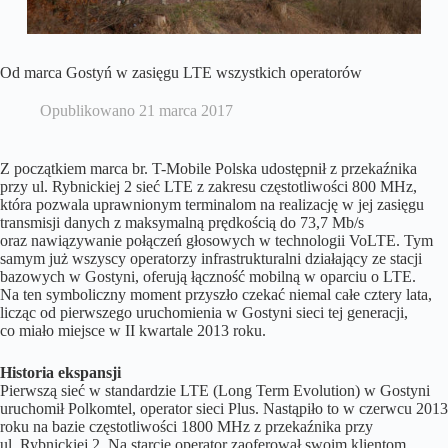
Od marca Gostyń w zasięgu LTE wszystkich operatorów
Opublikowano
21 marca 2017
Z początkiem marca br. T-Mobile Polska udostępnił z przekaźnika
przy ul. Rybnickiej 2 sieć LTE z zakresu częstotliwości 800 MHz,
która pozwala uprawnionym terminalom na realizację w jej zasięgu
transmisji danych z maksymalną prędkością do 73,7 Mb/s
oraz nawiązywanie połączeń głosowych w technologii VoLTE. Tym
samym już wszyscy operatorzy infrastrukturalni działający ze stacji
bazowych w Gostyni, oferują łączność mobilną w oparciu o LTE.
Na ten symboliczny moment przyszło czekać niemal całe cztery lata,
licząc od pierwszego uruchomienia w Gostyni sieci tej generacji,
co miało miejsce w II kwartale 2013 roku.
Historia ekspansji
Pierwszą sieć w standardzie LTE (Long Term Evolution) w Gostyni
uruchomił Polkomtel, operator sieci Plus. Nastąpiło to w czerwcu 2013
roku na bazie częstotliwości 1800 MHz z przekaźnika przy
ul. Rybnickiej 2. Na starcie operator zaoferował swoim klientom