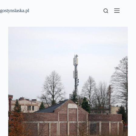
Przejdź
do
gostynslaska.pl
treści