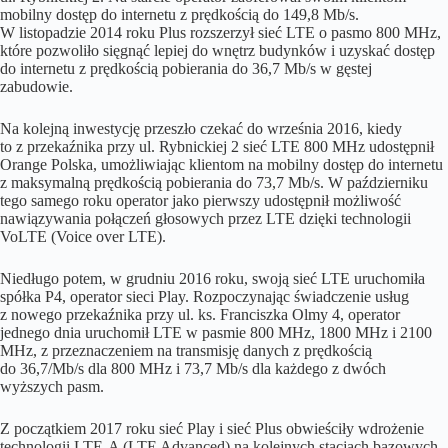
mobilny dostęp do internetu z prędkością do 149,8 Mb/s.
W listopadzie 2014 roku Plus rozszerzył sieć LTE o pasmo 800 MHz,
które pozwoliło sięgnąć lepiej do wnętrz budynków i uzyskać dostęp
do internetu z prędkością pobierania do 36,7 Mb/s w gęstej
zabudowie.
Na kolejną inwestycję przeszło czekać do września 2016, kiedy
to z przekaźnika przy ul. Rybnickiej 2 sieć LTE 800 MHz udostępnił
Orange Polska, umożliwiając klientom na mobilny dostęp do internetu
z maksymalną prędkością pobierania do 73,7 Mb/s. W październiku
tego samego roku operator jako pierwszy udostępnił możliwość
nawiązywania połączeń głosowych przez LTE dzięki technologii
VoLTE (Voice over LTE).
Niedługo potem, w grudniu 2016 roku, swoją sieć LTE uruchomiła
spółka P4, operator sieci Play. Rozpoczynając świadczenie usług
z nowego przekaźnika przy ul. ks. Franciszka Olmy 4, operator
jednego dnia uruchomił LTE w pasmie 800 MHz, 1800 MHz i 2100
MHz, z przeznaczeniem na transmisję danych z prędkością
do 36,7/Mb/s dla 800 MHz i 73,7 Mb/s dla każdego z dwóch
wyższych pasm.
Z początkiem 2017 roku sieć Play i sieć Plus obwieściły wdrożenie
technologii LTE-A (LTE Advanced) na kolejnych stacjach bazowych