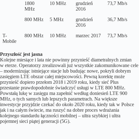
1800
10 MHz
grudzień
73,7 Mb/s
MHz
2016
800 MHz
5 MHz
grudzień
36,7 Mb/s
2016
T-
800 MHz
10 MHz
marzec 2017
73,7 Mb/s
Mobile
Przyszłość jest jasna
Kolejne miesiące i lata nie powinny przynieść diametralnych zmian
w eterze. Operatorzy zrealizowali już wszystkie zakomunikowane cele
– modernizując istniejące stacje lub budując nowe, pokryli dobrym
zasięgiem LTE obszar całej miejscowości. Pewną korektę może
przynieść dopiero przełom 2018 i 2019 roku, kiedy sieć Plus
przestanie prawdopodobnie świadczyć usługi w LTE 800 MHz.
Powstałą lukę w zasięgu ma zapełnić według doniesień LTE 900
MHz, o tych samych lub lepszych parametrach. Na większe
inwestycje przyjdzie czekać do około 2020 roku, kiedy tak w Polsce
jak i na całym świecie, ma ruszyć na dobre proces wdrażania
kolejnego standardu łączności mobilnej – ultra szybkiej i ultra
pojemnej sieci piątej generacji (5G).