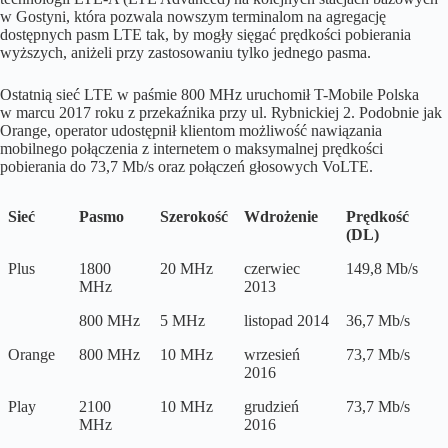
w Gostyni, która pozwala nowszym terminalom na agregację
dostępnych pasm LTE tak, by mogły sięgać prędkości pobierania
wyższych, aniżeli przy zastosowaniu tylko jednego pasma.
Ostatnią sieć LTE w paśmie 800 MHz uruchomił T-Mobile Polska
w marcu 2017 roku z przekaźnika przy ul. Rybnickiej 2. Podobnie jak
Orange, operator udostępnił klientom możliwość nawiązania
mobilnego połączenia z internetem o maksymalnej prędkości
pobierania do 73,7 Mb/s oraz połączeń głosowych VoLTE.
Sieć
Pasmo
Szerokość
Wdrożenie
Prędkość
(DL)
Plus
1800
20 MHz
czerwiec
149,8 Mb/s
MHz
2013
800 MHz
5 MHz
listopad 2014
36,7 Mb/s
Orange
800 MHz
10 MHz
wrzesień
73,7 Mb/s
2016
Play
2100
10 MHz
grudzień
73,7 Mb/s
MHz
2016