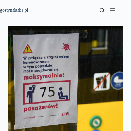
Przejdź
do
gostynslaska.pl
treści