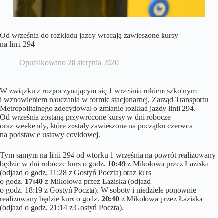
Od września do rozkładu jazdy wracają zawieszone kursy
na linii 294
Opublikowano
28 sierpnia 2020
W związku z rozpoczynającym się 1 września rokiem szkolnym
i wznowieniem nauczania w formie stacjonarnej, Zarząd Transportu
Metropolitalnego zdecydował o zmianie rozkład jazdy linii 294.
Od września zostaną przywrócone kursy w dni robocze
oraz weekendy, które zostały zawieszone na początku czerwca
na podstawie ustawy covidowej.
Tym samym na linii 294 od wtorku 1 września na powrót realizowany
będzie w dni robocze kurs o godz.
10:49
z Mikołowa przez Łaziska
(odjazd o godz. 11:28 z Gostyń Poczta) oraz kurs
o godz.
17:40
z Mikołowa przez Łaziska (odjazd
o godz. 18:19 z Gostyń Poczta). W soboty i niedziele ponownie
realizowany będzie kurs o godz.
20:40
z Mikołowa przez Łaziska
(odjazd o godz. 21:14 z Gostyń Poczta).