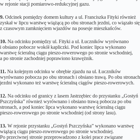
w rejonie stacji pomiarowo-redukcyjnej gazu.
9.
Odcinek pomiędzy domem kultury a ul. Franciszka Fityki również
zyskał w lipcu warstwę wiążącą po obu stronach jezdni, co wiązało się
z czasowym zamknięciem wjazdów na posesje mieszkańców.
10.
Na odcinku pomiędzy ul. Fityki a ul. Łuczników wyrównano
i obsiano pobocze wokół kapliczki. Pod koniec lipca wykonano
warstwę ścieralną ciągu pieszo-rowerowego po stronie wschodniej,
a po stronie zachodniej poprawiono krawężnik.
11.
Na kolejnym odcinku w obrębie zjazdu na ul. Łuczników
wyrównano pobocza po obu stronach i obsiano trawą. Po obu stronach
jezdni wykonano też warstwę ścieralną ciągów pieszo-rowerowych.
12.
Na odcinku od granicy z lasem Jastrzębiec do przystanku „Gostyń
Pszczyńska” również wyrównano i obsiano trawą pobocza po obu
stronach, a pod koniec lipca wykonano warstwę ścieralną ciągu
pieszo-rowerowego po stronie wschodniej (od strony lasu).
13.
W rejonie przystanku „Gostyń Pszczyńska” wykonano warstwę
wiążącą ciągu pieszo-rowerowego po stronie wschodniej.
Po przeciwnej stronie przeprowadzono z kolei prace związane