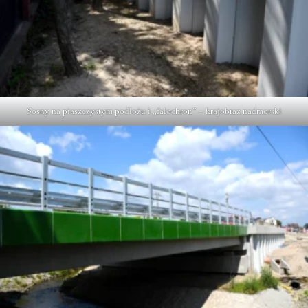
Sosny na piaszczystym podłożu i „falochron” – krajobraz nadmorski