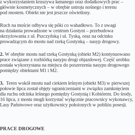
z wykorzystaniem kruszywa łamanego oraz dodatkowych prac –
głównie kosmetycznych – w obrębie ustroju nośnego i terenu
pod mostem. Obiekt nie jest jeszcze oświetlony.
Ruch na moście odbywa się póki co wahadłowo. To z uwagi
na działania prowadzone w centrum Gostyni – przebudowa
skrzyżowania z ul. Pszczyńską i ul. Tyską, oraz na odcinku
prowadzącym do mostu nad rzeką Gostynką – nasyp drogowy.
2.
W obrębie mostu nad rzeką Gostynką (obiekt M2) kontynuowano
prace związane z rozbiórką nasypu drogi objazdowej. Część urobku
została wykorzystana na miejscu do poszerzenia nasypu drogowego
pomiędzy obiektami M1 i M2.
3.
Teren wokół mostu nad ciekiem leśnym (obiekt M3) w pierwszej
połowie lipca został objęty ograniczeniami w związku zamknięciem
dla ruchu odcinka leśnego pomiędzy Gostynią i Kobiórem. Do środy,
16 lipca, z mostu mogli korzystać wyłącznie pracownicy wykonawcy,
Lasy Państwowe oraz użytkownicy położonych w pobliżu posesji.
PRACE DROGOWE