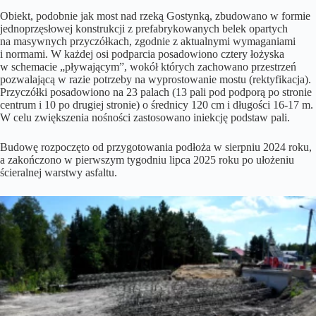
Obiekt, podobnie jak most nad rzeką Gostynką, zbudowano w formie
jednoprzęsłowej konstrukcji z prefabrykowanych belek opartych
na masywnych przyczółkach, zgodnie z aktualnymi wymaganiami
i normami. W każdej osi podparcia posadowiono cztery łożyska
w schemacie „pływającym”, wokół których zachowano przestrzeń
pozwalającą w razie potrzeby na wyprostowanie mostu (rektyfikacja).
Przyczółki posadowiono na 23 palach (13 pali pod podporą po stronie
centrum i 10 po drugiej stronie) o średnicy 120 cm i długości 16-17 m.
W celu zwiększenia nośności zastosowano iniekcję podstaw pali.
Budowę rozpoczęto od przygotowania podłoża w sierpniu 2024 roku,
a zakończono w pierwszym tygodniu lipca 2025 roku po ułożeniu
ścieralnej warstwy asfaltu.