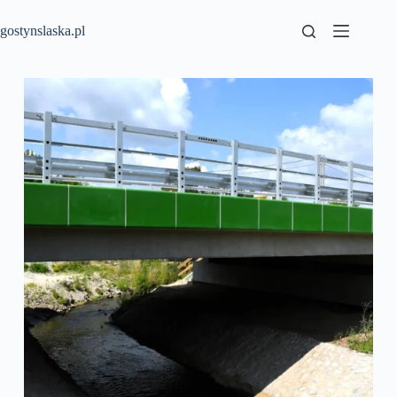
Przejdź
do
gostynslaska.pl
treści