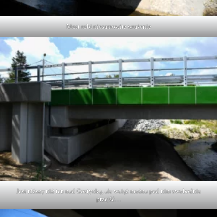
Most robi niesamowite wrażenie
Jest niższy niż ten nad Gostynką, ale wciąż można pod nim swobodnie
przejść…