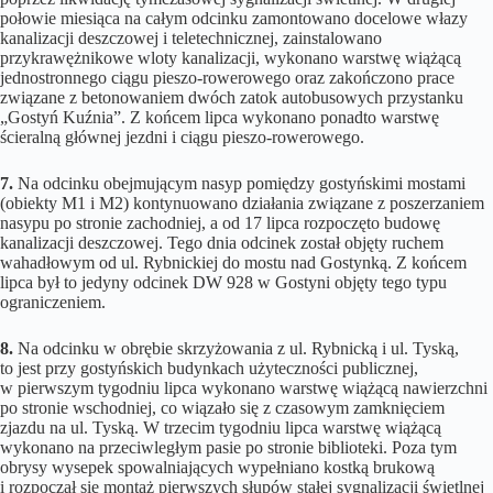
połowie miesiąca na całym odcinku zamontowano docelowe włazy
kanalizacji deszczowej i teletechnicznej, zainstalowano
przykrawężnikowe wloty kanalizacji, wykonano warstwę wiążącą
jednostronnego ciągu pieszo-rowerowego oraz zakończono prace
związane z betonowaniem dwóch zatok autobusowych przystanku
„Gostyń Kuźnia”. Z końcem lipca wykonano ponadto warstwę
ścieralną głównej jezdni i ciągu pieszo-rowerowego.
7.
Na odcinku obejmującym nasyp pomiędzy gostyńskimi mostami
(obiekty M1 i M2) kontynuowano działania związane z poszerzaniem
nasypu po stronie zachodniej, a od 17 lipca rozpoczęto budowę
kanalizacji deszczowej. Tego dnia odcinek został objęty ruchem
wahadłowym od ul. Rybnickiej do mostu nad Gostynką. Z końcem
lipca był to jedyny odcinek DW 928 w Gostyni objęty tego typu
ograniczeniem.
8.
Na odcinku w obrębie skrzyżowania z ul. Rybnicką i ul. Tyską,
to jest przy gostyńskich budynkach użyteczności publicznej,
w pierwszym tygodniu lipca wykonano warstwę wiążącą nawierzchni
po stronie wschodniej, co wiązało się z czasowym zamknięciem
zjazdu na ul. Tyską. W trzecim tygodniu lipca warstwę wiążącą
wykonano na przeciwległym pasie po stronie biblioteki. Poza tym
obrysy wysepek spowalniających wypełniano kostką brukową
i rozpoczął się montaż pierwszych słupów stałej sygnalizacji świetlnej