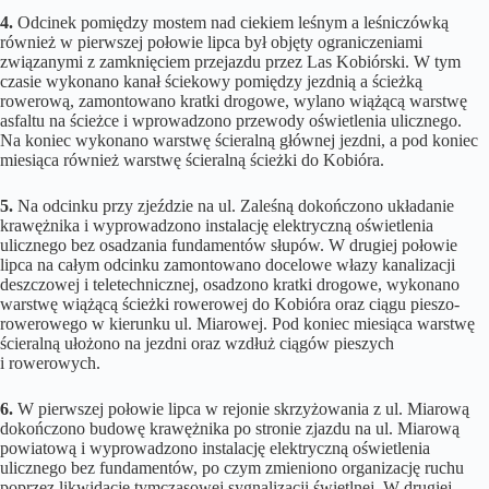
4.
Odcinek pomiędzy mostem nad ciekiem leśnym a leśniczówką
również w pierwszej połowie lipca był objęty ograniczeniami
związanymi z zamknięciem przejazdu przez Las Kobiórski. W tym
czasie wykonano kanał ściekowy pomiędzy jezdnią a ścieżką
rowerową, zamontowano kratki drogowe, wylano wiążącą warstwę
asfaltu na ścieżce i wprowadzono przewody oświetlenia ulicznego.
Na koniec wykonano warstwę ścieralną głównej jezdni, a pod koniec
miesiąca również warstwę ścieralną ścieżki do Kobióra.
5.
Na odcinku przy zjeździe na ul. Zaleśną dokończono układanie
krawężnika i wyprowadzono instalację elektryczną oświetlenia
ulicznego bez osadzania fundamentów słupów. W drugiej połowie
lipca na całym odcinku zamontowano docelowe włazy kanalizacji
deszczowej i teletechnicznej, osadzono kratki drogowe, wykonano
warstwę wiążącą ścieżki rowerowej do Kobióra oraz ciągu pieszo-
rowerowego w kierunku ul. Miarowej. Pod koniec miesiąca warstwę
ścieralną ułożono na jezdni oraz wzdłuż ciągów pieszych
i rowerowych.
6.
W pierwszej połowie lipca w rejonie skrzyżowania z ul. Miarową
dokończono budowę krawężnika po stronie zjazdu na ul. Miarową
powiatową i wyprowadzono instalację elektryczną oświetlenia
ulicznego bez fundamentów, po czym zmieniono organizację ruchu
poprzez likwidację tymczasowej sygnalizacji świetlnej. W drugiej