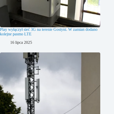
Play wyłączył sieć 3G na terenie Gostyni. W zamian dodano
kolejne pasmo LTE
16 lipca 2025