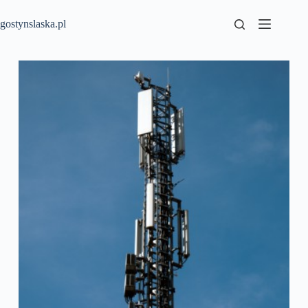
Przejdź
do
gostynslaska.pl
treści