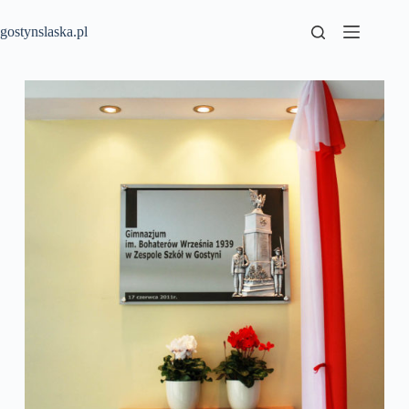
Przejdź
do
gostynslaska.pl
treści