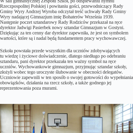
W sali gimnastycznej Zespołu Szkół, po odśpiewaniu hymnu
Rzeczpospolitej Polskiej i powitaniu gości, przewodniczący Rady
Gminy Wyry Andrzej Wyroba odczytał treść uchwały Rady Gminy
Wyry nadającej Gimnazjum imię Bohaterów Września 1939.
Następnie poczet sztandarowy Rady Rodziców przekazał na ręce
dyrektor Jadwigi Pasierbek nowy sztandar Gimnazjum w Gostyni.
Dziękując za ten cenny dar dyrektor zapewniła, że jest on symbolem
wartości, które są i nadal będą fundamentem pracy wychowawczej.
Szkoła powstała przede wszystkim dla uczniów zdobywających
tu wiedzę i życiowe doświadczenie, dlatego niedługo po odebraniu
sztandaru, pani dyrektor przekazała ten ważny symbol na ręce
uczniów. Wychowankowie gimnazjum, przyjmując sztandar szkoły,
złożyli wobec tego uroczyste ślubowanie w obecności delegatów.
Uczniowie zapewnili w ten sposób o swojej gotowości do wypełniania
obowiązków, działania na rzecz szkoły, a także godnego jej
reprezentowania poza murami.