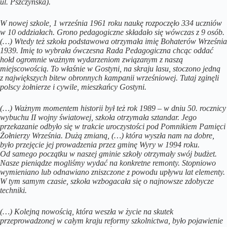
ul. Pszczyńska).
W nowej szkole, 1 września 1961 roku naukę rozpoczęło 334 uczniów
w 10 oddziałach. Grono pedagogiczne składało się wówczas z 9 osób.
(…) Wtedy też szkoła podstawowa otrzymała imię Bohaterów Września
1939. Imię to wybrała ówczesna Rada Pedagogiczna chcąc oddać
hołd ogromnie ważnym wydarzeniom związanym z naszą
miejscowością. To właśnie w Gostyni, na skraju lasu, stoczono jedną
z największych bitew obronnych kampanii wrześniowej. Tutaj zginęli
polscy żołnierze i cywile, mieszkańcy Gostyni.
(…) Ważnym momentem historii był też rok 1989 – w dniu 50. rocznicy
wybuchu II wojny światowej, szkoła otrzymała sztandar. Jego
przekazanie odbyło się w trakcie uroczystości pod Pomnikiem Pamięci
Żołnierzy Września. Dużą zmianą, (…) która wyszła nam na dobre,
było przejęcie jej prowadzenia przez gminę Wyry w 1994 roku.
Od samego początku w naszej gminie szkoły otrzymały swój budżet.
Nasze pieniądze mogliśmy wydać na konkretne remonty. Stopniowo
wymieniano lub odnawiano zniszczone z powodu upływu lat elementy.
W tym samym czasie, szkoła wzbogacała się o najnowsze zdobycze
techniki.
(…) Kolejną nowością, która weszła w życie na skutek
przeprowadzonej w całym kraju reformy szkolnictwa, było pojawienie