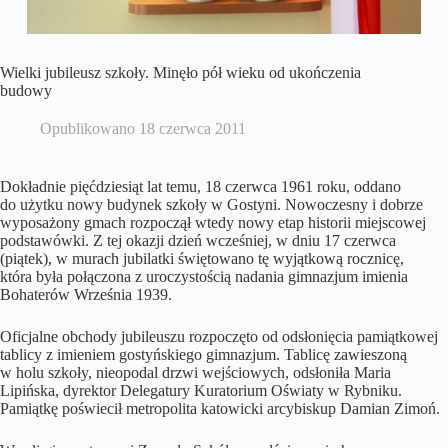
Wielki jubileusz szkoły. Minęło pół wieku od ukończenia
budowy
Opublikowano
18 czerwca 2011
Dokładnie pięćdziesiąt lat temu, 18 czerwca 1961 roku, oddano
do użytku nowy budynek szkoły w Gostyni. Nowoczesny i dobrze
wyposażony gmach rozpoczął wtedy nowy etap historii miejscowej
podstawówki. Z tej okazji dzień wcześniej, w dniu 17 czerwca
(piątek), w murach jubilatki świętowano tę wyjątkową rocznicę,
która była połączona z uroczystością nadania gimnazjum imienia
Bohaterów Września 1939.
Oficjalne obchody jubileuszu rozpoczęto od odsłonięcia pamiątkowej
tablicy z imieniem gostyńskiego gimnazjum. Tablicę zawieszoną
w holu szkoły, nieopodal drzwi wejściowych, odsłoniła Maria
Lipińska, dyrektor Delegatury Kuratorium Oświaty w Rybniku.
Pamiątkę poświecił metropolita katowicki arcybiskup Damian Zimoń.