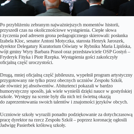
Po przybliżeniu zebranym najważniejszych momentów historii,
przyszedł czas na okolicznościowe wystąpienia. Ciepłe słowa
i życzenia pod adresem grona pedagogicznego skierowali: posłanka
Izabela Kloc, senator Antoni Motyczka, starosta Henryk Jaroszek,
dyrektor Delegatury Kuratorium Oświaty w Rybniku Maria Lipińska,
wójt gminy Wyry Barbara Prasoł oraz przedstawiciele OSP Gostyń –
Fryderyk Fityka i Piotr Rzepka. Wystąpienia gości zakończyły
oficjalną część uroczystości.
Drugą, mniej oficjalną część jubileuszu, wypełnił program artystyczny
przygotowany nie tylko przez obecnych uczniów Zespołu Szkół,
ale również jej absolwentów. Abiturienci pokazali w bardzo
humorystyczny sposób, jak wiele wynieśli dzięki nauce w gostyńskiej
szkole. Występy na scenie były dla nich też świetną okazją
do zaprezentowania swoich talentów i znajomości języków obcych.
Uczniowie szkoły wyrazili ponadto podziękowanie za dotychczasową
pracę dyrektor na rzecz Zespołu Szkół – poprzez koronację ogłosili
Jadwigę Pasierbek królową szkoły.