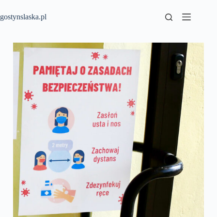
Przejdź
do
gostynslaska.pl
treści