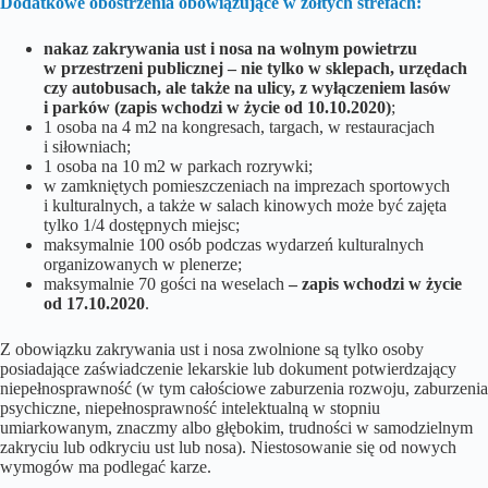
Dodatkowe obostrzenia obowiązujące w żółtych strefach:
nakaz zakrywania ust i nosa na wolnym powietrzu
w przestrzeni publicznej – nie tylko w sklepach, urzędach
czy autobusach, ale także na ulicy, z wyłączeniem lasów
i parków (zapis wchodzi w życie od 10.10.2020)
;
1 osoba na 4 m2 na kongresach, targach, w restauracjach
i siłowniach;
1 osoba na 10 m2 w parkach rozrywki;
w zamkniętych pomieszczeniach na imprezach sportowych
i kulturalnych, a także w salach kinowych może być zajęta
tylko 1/4 dostępnych miejsc;
maksymalnie 100 osób podczas wydarzeń kulturalnych
organizowanych w plenerze;
maksymalnie 70 gości na weselach
– zapis wchodzi w życie
od 17.10.2020
.
Z obowiązku zakrywania ust i nosa zwolnione są tylko osoby
posiadające zaświadczenie lekarskie lub dokument potwierdzający
niepełnosprawność (w tym całościowe zaburzenia rozwoju, zaburzenia
psychiczne, niepełnosprawność intelektualną w stopniu
umiarkowanym, znaczmy albo głębokim, trudności w samodzielnym
zakryciu lub odkryciu ust lub nosa). Niestosowanie się od nowych
wymogów ma podlegać karze.