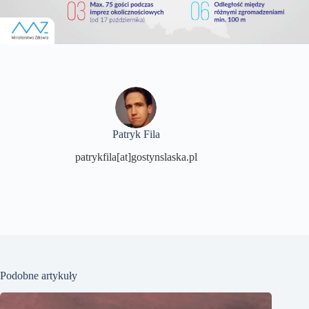
Patryk Fila
patrykfila[at]gostynslaska.pl
Podobne artykuły