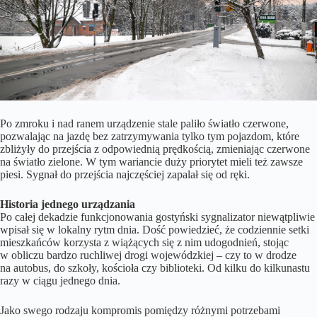
Po zmroku i nad ranem urządzenie stale paliło światło czerwone,
pozwalając na jazdę bez zatrzymywania tylko tym pojazdom, które
zbliżyły do przejścia z odpowiednią prędkością, zmieniając czerwone
na światło zielone. W tym wariancie duży priorytet mieli też zawsze
piesi. Sygnał do przejścia najczęściej zapalał się od ręki.
Historia jednego urządzania
Po całej dekadzie funkcjonowania gostyński sygnalizator niewątpliwie
wpisał się w lokalny rytm dnia. Dość powiedzieć, że codziennie setki
mieszkańców korzysta z wiążących się z nim udogodnień, stojąc
w obliczu bardzo ruchliwej drogi wojewódzkiej – czy to w drodze
na autobus, do szkoły, kościoła czy biblioteki. Od kilku do kilkunastu
razy w ciągu jednego dnia.
Jako swego rodzaju kompromis pomiędzy różnymi potrzebami