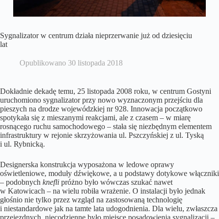
Sygnalizator w centrum działa nieprzerwanie już od dziesięciu
lat
Opublikowano
30 listopada 2018
Dokładnie dekadę temu, 25 listopada 2008 roku, w centrum Gostyni
uruchomiono sygnalizator przy nowo wyznaczonym przejściu dla
pieszych na drodze wojewódzkiej nr 928. Innowacja początkowo
spotykała się z mieszanymi reakcjami, ale z czasem – w miarę
rosnącego ruchu samochodowego – stała się niezbędnym elementem
infrastruktury w rejonie skrzyżowania ul. Pszczyńskiej z ul. Tyską
i ul. Rybnicką.
Designerska konstrukcja wyposażona w ledowe oprawy
oświetleniowe, moduły dźwiękowe, a u podstawy dotykowe włączniki
– podobnych
knefli
próżno było wówczas szukać nawet
w Katowicach – na wielu robiła wrażenie. O instalacji było jednak
głośnio nie tylko przez wzgląd na zastosowaną technologię
i niestandardowe jak na tamte lata udogodnienia. Dla wielu, zwłaszcza
przejezdnych, niecodzienne było miejsce posadowienia sygnalizacji –