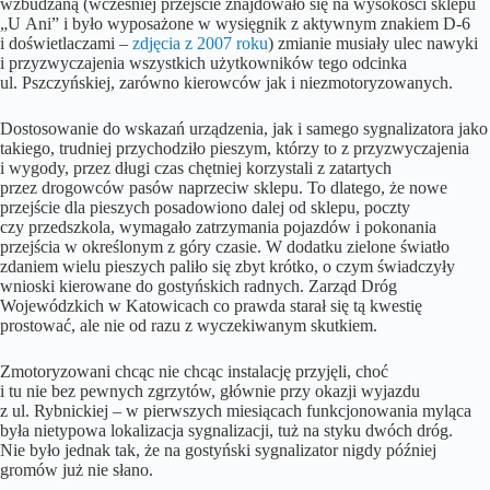
wzbudzaną (wcześniej przejście znajdowało się na wysokości sklepu
„U Ani” i było wyposażone w wysięgnik z aktywnym znakiem D-6
i doświetlaczami –
zdjęcia z 2007 roku
) zmianie musiały ulec nawyki
i przyzwyczajenia wszystkich użytkowników tego odcinka
ul. Pszczyńskiej, zarówno kierowców jak i niezmotoryzowanych.
Dostosowanie do wskazań urządzenia, jak i samego sygnalizatora jako
takiego, trudniej przychodziło pieszym, którzy to z przyzwyczajenia
i wygody, przez długi czas chętniej korzystali z zatartych
przez drogowców pasów naprzeciw sklepu. To dlatego, że nowe
przejście dla pieszych posadowiono dalej od sklepu, poczty
czy przedszkola, wymagało zatrzymania pojazdów i pokonania
przejścia w określonym z góry czasie. W dodatku zielone światło
zdaniem wielu pieszych paliło się zbyt krótko, o czym świadczyły
wnioski kierowane do gostyńskich radnych. Zarząd Dróg
Wojewódzkich w Katowicach co prawda starał się tą kwestię
prostować, ale nie od razu z wyczekiwanym skutkiem.
Zmotoryzowani chcąc nie chcąc instalację przyjęli, choć
i tu nie bez pewnych zgrzytów, głównie przy okazji wyjazdu
z ul. Rybnickiej – w pierwszych miesiącach funkcjonowania myląca
była nietypowa lokalizacja sygnalizacji, tuż na styku dwóch dróg.
Nie było jednak tak, że na gostyński sygnalizator nigdy później
gromów już nie słano.