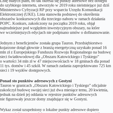
Listę białych plam, bo tak określa się punkty adresowe bez dostępu
do szybkiego internetu, utworzyło w 2019 roku nieistniejące już dziś
Ministerstwo Cyfryzacji RP przy wsparciu Urzędu Komunikacji
Elektronicznej (UKE). Lista stanowiła podstawę do określenia
obszarów konkursowych dla trzeciego naboru w ramach działania
POPC. Konkurs, zakończony na początku 2019 roku, objął
najtrudniejsze pod względem inwestycyjnym obszary, na które
we wcześniejszych edycjach nie podpisano umów o dofinansowanie.
Jednym z beneficjentów została grupa Tauron. Przedsiębiorstwo
kojarzone dotąd głownie z branżą energetyczną uzyskało ponad 16
mln zł z Europejskiego Funduszu Rozwoju Regionalnego na budowę
sieci światłowodowej dla „Obszaru Katowickiego i Tyskiego”
o wartości 34 mln zł w 47 miejscowościach w 18 gminach dla ponad
11 tys. domów i 45 szkół. W ramach zadania zaprojektowano 725 km
sieci i 19 węzłów dostępowych.
Ponad sto punktów adresowych z Gostyni
Tauron w granicach „Obszaru Katowickiego i Tyskiego” oficjalnie
zakończył budowę swojej sieci już dwa miesiące temu, 20 kwietnia,
jednak na dzień jej oddania w rejestrze punktów adresowych
nie figurowały jeszcze domy znajdujące się w Gostyni.
Wykaz został uzupełniony o lokalne punkty adresowe dopiero