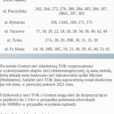
262, 264, 272, 276, 280, 284, 285, 286, 287,
ul. Pszczyńska
288A, 297, 303
ul. Rybnicka
106, 134A, 169, 171, 175
ul. Tęczowa
17, 18, 20, 22, 24, 26, 28, 34, 36, 40, 42, 44
ul. Tyska
27A, 28, 29, 29B, 30, 31, 35, 39
ul. Fr. Kłosa
14, 18, 18B, 18C, 19, 21, 38, 39, 45, 46, 53, 61
Na terenie Gostyni sieć szkieletową TOK rozprowadzono
z wykorzystaniem słupów sieci elektroenergetycznej, tą samą metodą,
którą dekadę temu budowano sieć mikołowskiej spółki Miconet
(Multimetro). Szkielet sieci TOK linią napowietrzną został ukończony
już rok temu, w pierwszej połowie 2021 roku.
Użytkownicy sieci TOK z Gostyni mogą mieć do dyspozycji łącze
o prędkości do 1 Gb/s w przypadku pobierania (download)
i do 100Mb/s w przypadku wysyłania (upload).