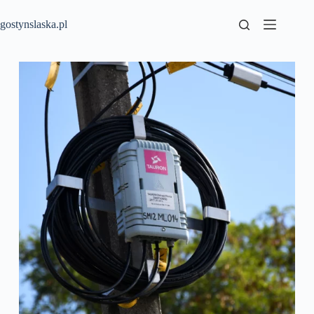
Przejdź
do
gostynslaska.pl
treści