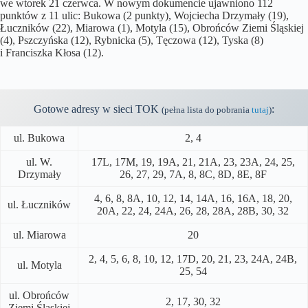
we wtorek 21 czerwca. W nowym dokumencie ujawniono 112
punktów z 11 ulic: Bukowa (2 punkty), Wojciecha Drzymały (19),
Łuczników (22), Miarowa (1), Motyla (15), Obrońców Ziemi Śląskiej
(4), Pszczyńska (12), Rybnicka (5), Tęczowa (12), Tyska (8)
i Franciszka Kłosa (12).
Gotowe adresy w sieci TOK
:
(pełna lista do pobrania
tutaj
)
ul. Bukowa
2, 4
ul. W.
17L, 17M, 19, 19A, 21, 21A, 23, 23A, 24, 25,
Drzymały
26, 27, 29, 7A, 8, 8C, 8D, 8E, 8F
4, 6, 8, 8A, 10, 12, 14, 14A, 16, 16A, 18, 20,
ul. Łuczników
20A, 22, 24, 24A, 26, 28, 28A, 28B, 30, 32
ul. Miarowa
20
2, 4, 5, 6, 8, 10, 12, 17D, 20, 21, 23, 24A, 24B,
ul. Motyla
25, 54
ul. Obrońców
2, 17, 30, 32
Ziemi Śląskiej