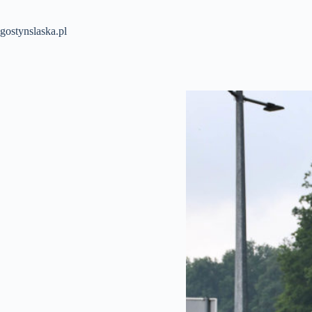
Przejdź
do
treści
gostynslaska.pl