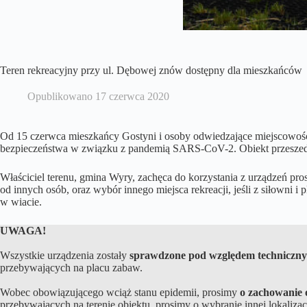
Teren rekreacyjny przy ul. Dębowej znów dostępny dla mieszkańców
Opublikowano
17 czerwca 2020
Od 15 czerwca mieszkańcy Gostyni i osoby odwiedzające miejscowość 
bezpieczeństwa w związku z pandemią SARS-CoV-2. Obiekt przeszedł p
Właściciel terenu, gmina Wyry, zachęca do korzystania z urządzeń p
od innych osób, oraz wybór innego miejsca rekreacji, jeśli z siłowni
w wiacie.
UWAGA!
Wszystkie urządzenia zostały
sprawdzone pod względem techniczn
przebywających na placu zabaw.
Wobec obowiązującego wciąż stanu epidemii, prosimy
o zachowanie 
przebywających na terenie obiektu, prosimy o wybranie innej lokaliza