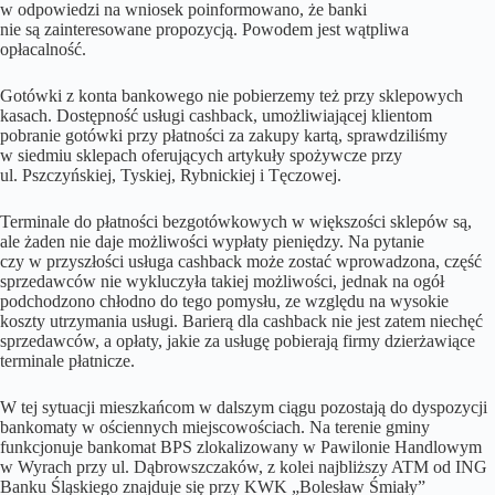
w odpowiedzi na wniosek poinformowano, że banki
nie są zainteresowane propozycją. Powodem jest wątpliwa
opłacalność.
Gotówki z konta bankowego nie pobierzemy też przy sklepowych
kasach. Dostępność usługi cashback, umożliwiającej klientom
pobranie gotówki przy płatności za zakupy kartą, sprawdziliśmy
w siedmiu sklepach oferujących artykuły spożywcze przy
ul. Pszczyńskiej, Tyskiej, Rybnickiej i Tęczowej.
Terminale do płatności bezgotówkowych w większości sklepów są,
ale żaden nie daje możliwości wypłaty pieniędzy. Na pytanie
czy w przyszłości usługa cashback może zostać wprowadzona, część
sprzedawców nie wykluczyła takiej możliwości, jednak na ogół
podchodzono chłodno do tego pomysłu, ze względu na wysokie
koszty utrzymania usługi. Barierą dla cashback nie jest zatem niechęć
sprzedawców, a opłaty, jakie za usługę pobierają firmy dzierżawiące
terminale płatnicze.
W tej sytuacji mieszkańcom w dalszym ciągu pozostają do dyspozycji
bankomaty w ościennych miejscowościach. Na terenie gminy
funkcjonuje bankomat BPS zlokalizowany w Pawilonie Handlowym
w Wyrach przy ul. Dąbrowszczaków, z kolei najbliższy ATM od ING
Banku Śląskiego znajduje się przy KWK „Bolesław Śmiały”