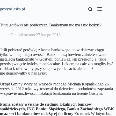
Przejdź
do
gostynslaska.pl
treści
Tutaj gotówki nie pobierzesz. Bankomatu nie ma i nie będzie?
Opublikowano
27 lutego 2013
Jeśli pobierać gotówkę z konta bankowego, to w dalszym ciągu
tylko w innej miejscowości. Banki nie są bowiem zainteresowane
instalacją bankomatu w Gostyni, ponieważ, jak przekonują, takie
przedsięwzięcie byłoby nieopłacalne. Lekiem na całe zło mógłby być
cashback oferowany przy sklepowych kasach, ale ten też
nie generowałby u nas zysku.
Urząd Gminy Wyry na wniosek radnego Michała Kopańskiego 26
września 2012 roku wystosował do dziewięciu podmiotów zapytania
w sprawie możliwości instalacji bankomatu na terenie Gostyni.
Pisma zostały wysłane do siedmiu lokalnych banków
spółdzielczych, ING Banku Śląskiego, Banku Zachodniego WBK
oraz sieci bankomatów należącej do firmy Euronet.
W lutym br.,