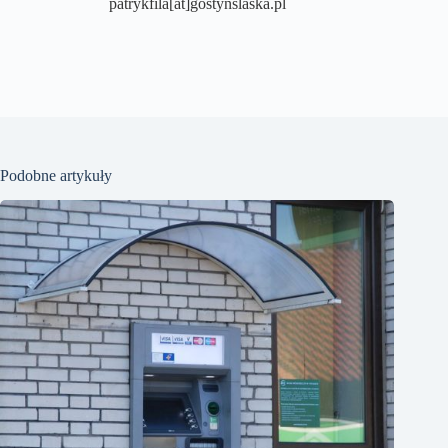
patrykfila[at]gostynslaska.pl
Podobne artykuły