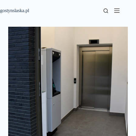
Przejdź
do
gostynslaska.pl
treści