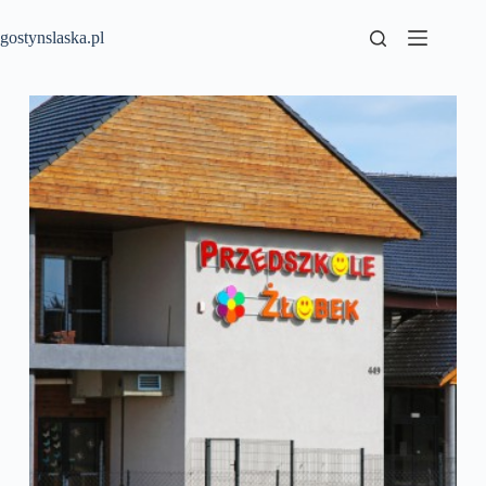
Przejdź
do
gostynslaska.pl
treści